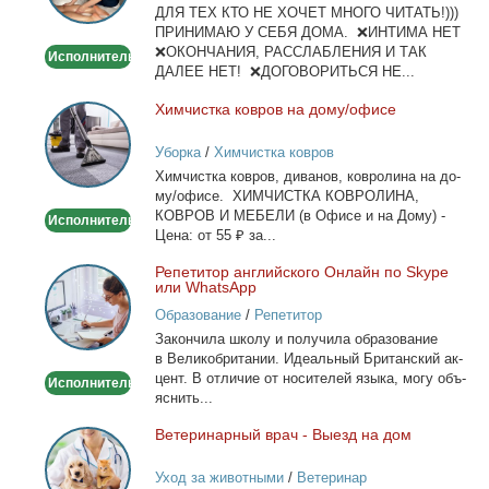
ДЛЯ ТЕХ КТО НЕ ХОЧЕТ МНОГО ЧИТАТЬ!)))
тела
ПРИНИМАЮ У СЕБЯ ДОМА. ❌ИНТИМА НЕТ
❌ОКОНЧАНИЯ, РАССЛАБЛЕНИЯ И ТАК
Исполнитель
ДАЛЕЕ НЕТ! ❌ДОГОВОРИТЬСЯ НЕ...
Хим­чист­ка ков­ров на до­му/офи­се
Химчистка
ковров
Уборка
/
Химчистка ковров
на
Хим­чист­ка ков­ров, ди­ва­нов, ков­ро­ли­на на до­
дому/
му/офи­се. ХИМЧИСТКА КОВРОЛИНА,
офисе
КОВРОВ И МЕБЕЛИ (в Офи­се и на До­му) -
Исполнитель
Це­на: от 55 ₽ за...
Ре­пе­ти­тор ан­глий­ско­го Он­лайн по Skype
Репетитор
или WhatsApp
английского
Образование
/
Репетитор
Онлайн
За­кон­чи­ла шко­лу и по­лу­чи­ла об­ра­зо­ва­ние
по
в Ве­ли­ко­бри­та­нии. Иде­аль­ный Бри­тан­ский ак­
Skype
цент. В от­ли­чие от но­си­те­лей язы­ка, мо­гу объ­
Исполнитель
или
яс­нить...
WhatsApp
Ве­те­ри­нар­ный врач - Вы­езд на дом
Ветеринарный
врач
Уход за животными
/
Ветеринар
-