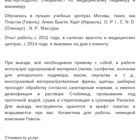
мастер-подолог, специалист по медицинскому педикюру и
маникюру.
Обучалась в лучших учебных центрах Москвы, таких, как
Пластэк (Геволь), Алекс Бьюти, Карт (Израиль), О. P. I., C. N. D.
(Олехаус) , N. P., Массура.
Опыт работы с 2011 года, в салонах красоты и медицинских
центрах, с 2014 года, я выезжаю на дом к клиенту.
При выезде, всё необходимое привожу с собой, в работе
использую одноразовый материал (пилки, салфетки, колпачки
для аппаратного педикюра, маски, перчатки и. т. д.,
многоразовый материал(алмазные фрезы, щипцы, шаберы)
проходят обработку согласно санитарным нормам, а именно
дезинфекция в растворе Стабимед, промывание под
проточной водой, сушка и стерилизация в сухожаре Рanacea.
Для выезда инструменты хранятся в крафт пакетах и
вскрываются при вас. Косметика для работы, немецкой
компании Геволь.
Стоимость услуг: