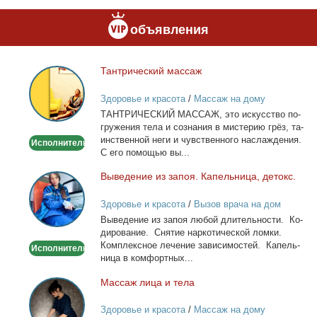
объявления
Тан­три­че­ский мас­саж
Тантрический
массаж
Здоровье и красота
/
Массаж на дому
ТАНТРИЧЕСКИЙ МАССАЖ, это ис­кус­ство по­
гру­же­ния те­ла и со­зна­ния в ми­сте­рию грёз, та­
ин­ствен­ной неги и чув­ствен­но­го на­сла­жде­ния.
Исполнитель
С его по­мо­щью вы...
Вы­ве­де­ние из за­поя. Ка­пель­ни­ца, де­токс.
Выведение
из
Здоровье и красота
/
Вызов врача на дом
запоя.
Вы­ве­де­ние из за­поя лю­бой дли­тель­но­сти. Ко­
Капельница,
ди­ро­ва­ние. Сня­тие нар­ко­ти­че­ской лом­ки.
детокс.
Ком­плекс­ное ле­че­ние за­ви­си­мо­стей. Ка­пель­
Исполнитель
ни­ца в ком­форт­ных...
Мас­саж ли­ца и те­ла
Массаж
лица
Здоровье и красота
/
Массаж на дому
и