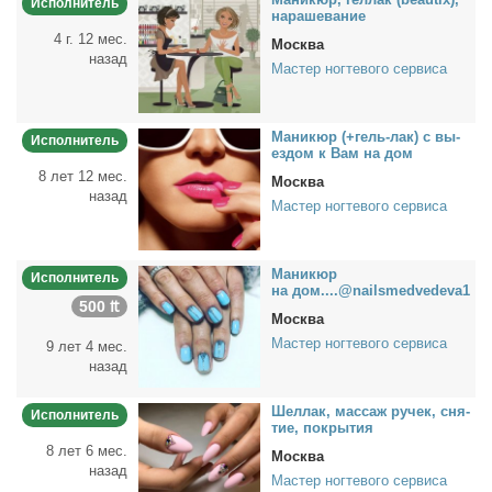
Исполнитель
на­ра­ше­ва­ние
4 г. 12 мес.
Москва
назад
Мастер ногтевого сервиса
Ма­ни­кюр (+гель-лак) с вы­
Исполнитель
ез­дом к Вам на дом
8 лет 12 мес.
Москва
назад
Мастер ногтевого сервиса
Ма­ни­кюр
Исполнитель
на дом....@nailsmedvedeva1
500 ₶
Москва
Мастер ногтевого сервиса
9 лет 4 мес.
назад
Шел­лак, мас­саж ру­чек, сня­
Исполнитель
тие, по­кры­тия
8 лет 6 мес.
Москва
назад
Мастер ногтевого сервиса