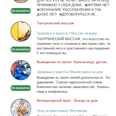
ДЛЯ ТЕХ КТО НЕ ХОЧЕТ МНОГО ЧИТАТЬ!)))
тела
ПРИНИМАЮ У СЕБЯ ДОМА. ❌ИНТИМА НЕТ
❌ОКОНЧАНИЯ, РАССЛАБЛЕНИЯ И ТАК
Исполнитель
ДАЛЕЕ НЕТ! ❌ДОГОВОРИТЬСЯ НЕ...
Тан­три­че­ский мас­саж
Тантрический
массаж
Здоровье и красота
/
Массаж на дому
ТАНТРИЧЕСКИЙ МАССАЖ, это ис­кус­ство по­
гру­же­ния те­ла и со­зна­ния в ми­сте­рию грёз, та­
ин­ствен­ной неги и чув­ствен­но­го на­сла­жде­ния.
Исполнитель
С его по­мо­щью вы...
Вы­ве­де­ние из за­поя. Ка­пель­ни­ца, де­токс.
Выведение
из
Здоровье и красота
/
Вызов врача на дом
запоя.
Вы­ве­де­ние из за­поя лю­бой дли­тель­но­сти. Ко­
Капельница,
ди­ро­ва­ние. Сня­тие нар­ко­ти­че­ской лом­ки.
детокс.
Ком­плекс­ное ле­че­ние за­ви­си­мо­стей. Ка­пель­
Исполнитель
ни­ца в ком­форт­ных...
Ве­те­ри­нар­ный врач - Вы­езд на дом
Ветеринарный
врач
Уход за животными
/
Ветеринар
-