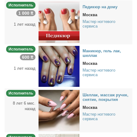
Исполнитель
Пе­ди­кюр на до­му
1 000 ₶
Москва
Мастер ногтевого
1 лет назад
сервиса
Исполнитель
Ма­ни­кюр, гель лак,
шел­лак
600 ₶
Москва
1 лет назад
Мастер ногтевого
сервиса
Исполнитель
Шел­лак, мас­саж ру­чек,
сня­тие, по­кры­тия
8 лет 6 мес.
Москва
назад
Мастер ногтевого
сервиса