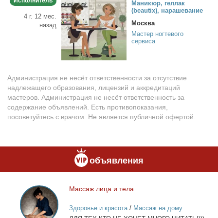
Исполнитель
Ма­ни­кюр, гел­лак
(beautix), на­ра­ше­ва­ние
4 г. 12 мес.
Москва
назад
Мастер ногтевого
сервиса
Администрация не несёт ответственности за отсутствие
надлежащего образования, лицензий и аккредитаций
мастеров. Администрация не несёт ответственность за
содержание объявлений. Есть противопоказания,
посоветуйтесь с врачом. Не является публичной офертой.
объявления
Мас­саж ли­ца и те­ла
Массаж
лица
Здоровье и красота
/
Массаж на дому
и