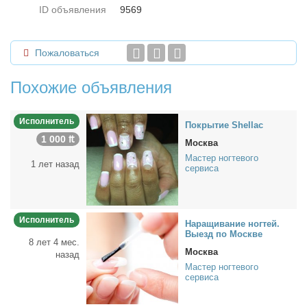
ID объявления
9569
Пожаловаться
Похожие объявления
Исполнитель
По­кры­тие Shellac
1 000 ₶
Москва
Мастер ногтевого
1 лет назад
сервиса
Исполнитель
На­ра­щи­ва­ние ног­тей.
Вы­езд по Москве
8 лет 4 мес.
Москва
назад
Мастер ногтевого
сервиса