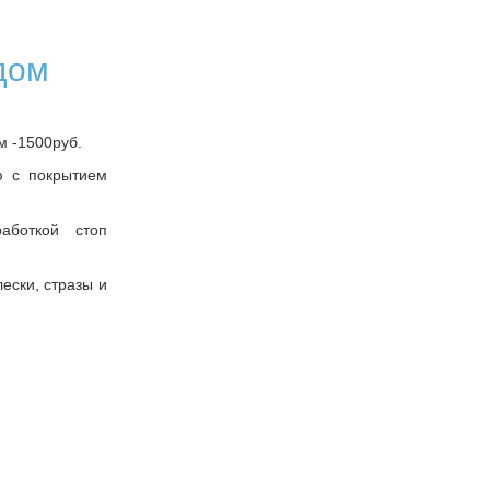
е
дом
м -1500руб.
ю с покрытием
аботкой стоп
ески, стразы и