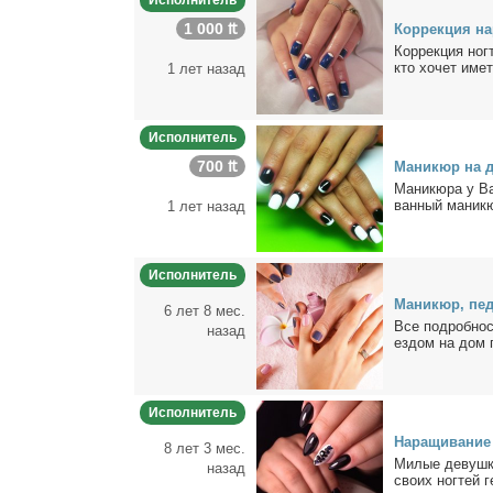
Исполнитель
1 000 ₶
Кор­рек­ция на
Кор­рек­ция ног­
кто хо­чет имет
1 лет назад
Исполнитель
700 ₶
Ма­ни­кюр на 
Ма­ни­кю­ра у Ва
ван­ный ма­ни­кю
1 лет назад
Исполнитель
Ма­ни­кюр, пе­
6 лет 8 мес.
Все по­дроб­но­с
назад
ез­дом на дом 
Исполнитель
На­ра­щи­ва­ни
8 лет 3 мес.
Ми­лые де­вуш­к
назад
сво­их ног­тей г