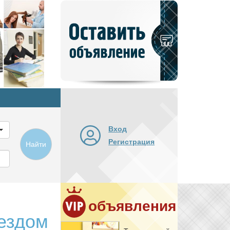
Добавить
новое
объявление
Вход
Регистрация
Найти
объявления
ездом