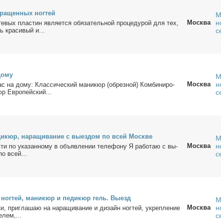
­ра­щен­ных ног­тей
М
Москва
н
те­вых пла­стин яв­ля­ет­ся обя­за­тель­ной про­це­ду­рой для тех,
ь кра­си­вый и...
с
до­му
М
Москва
н
с на до­му: Клас­си­че­ский ма­ни­кюр (об­рез­ной) Ком­би­ни­ро­
р Ев­ро­пей­ский...
с
ди­кюр, на­ра­щи­ва­ние с вы­ез­дом по всей Москве
М
Москва
н
ти по ука­зан­но­му в объ­яв­ле­нии те­ле­фо­ну Я ра­бо­таю с вы­
по всей...
с
е ног­тей, ма­ни­кюр и пе­ди­кюр гель. Вы­езд
М
Москва
н
и, при­гла­шаю на на­ра­щи­ва­ние и ди­зайн ног­тей, укреп­ле­ние
е­лем,...
с