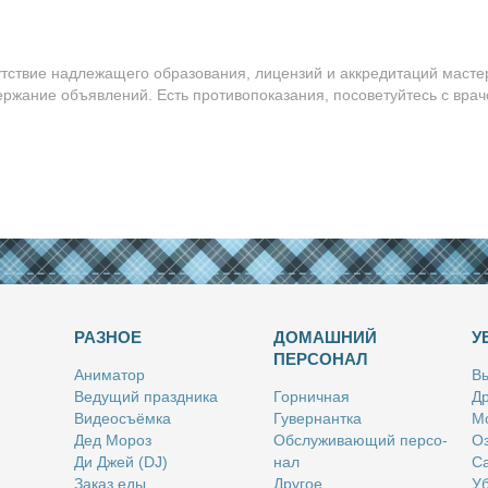
утствие надлежащего образования, лицензий и аккредитаций масте
ержание объявлений. Есть противопоказания, посоветуйтесь с врач
РАЗНОЕ
ДОМАШНИЙ
У
ПЕРСОНАЛ
Ани­ма­тор
Вы
Ве­ду­щий празд­ни­ка
Гор­нич­ная
Др
Ви­део­съём­ка
Гу­вер­нант­ка
Мо
Дед Мо­роз
Об­слу­жи­ва­ю­щий пер­со­
Оз
Ди Джей (DJ)
нал
Са
За­каз еды
Дру­гое
Уб