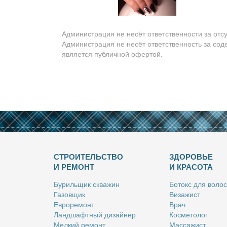
Администрация не несёт ответственности за отс
Администрация не несёт ответственность за сод
является публичной офертой.
СТРОИТЕЛЬСТВО
ЗДОРОВЬЕ
И РЕМОНТ
И КРАСОТА
Бу­риль­щик сква­жин
Бо­токс для во­лос
Га­зов­щик
Ви­за­жист
Ев­ро­ре­монт
Врач
Ланд­шафт­ный ди­зай­нер
Кос­ме­то­лог
Мел­кий ре­монт
Мас­са­жист