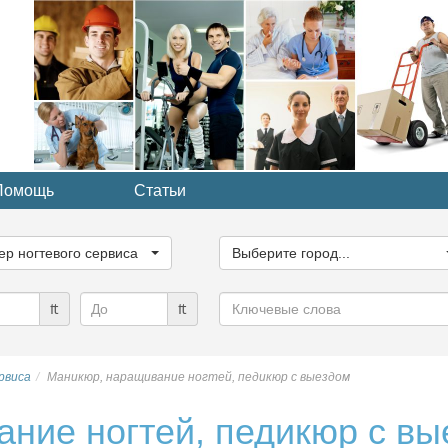
Помощь
Статьи
ите
Выберите
рию...
город...
ер ногтевого сервиса
Выберите город...
Ключевые
₶
₶
слова
рвиса
Маникюр, наращивание ногтей, педикюр с выездом
ние ногтей, педикюр с вы