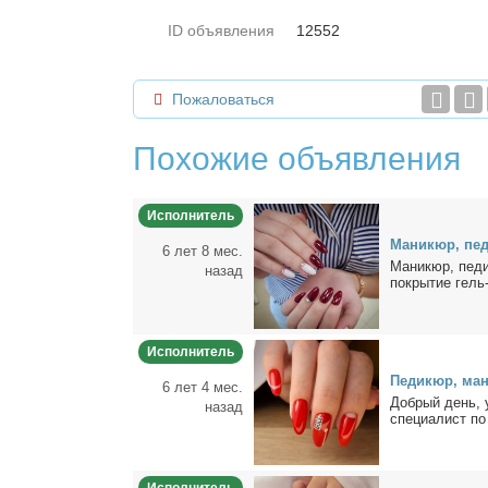
ID объявления
12552
Пожаловаться
Похожие объявления
Исполнитель
Ма­ни­кюр, пе­
6 лет 8 мес.
Ма­ни­кюр, пе­ди
назад
по­кры­тие гель-
Исполнитель
Пе­ди­кюр, ма­
6 лет 4 мес.
Доб­рый день, ув
назад
спе­ци­а­лист по