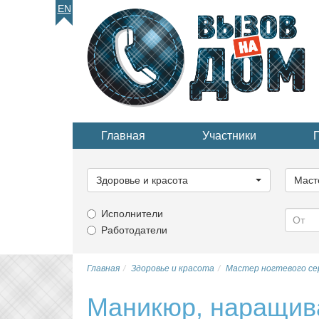
EN
Главная
Участники
Выберите
Выбер
категорию...
катего
Здоровье и красота
Маст
Исполнители
Работодатели
Главная
Здоровье и красота
Мастер ногтевого се
Маникюр, наращива