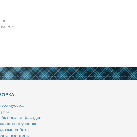
ров.
ом. Не
БОРКА
­воз му­со­ра
у­гое
й­ка окон и фа­са­дов
е­ле­не­ние участ­ка
­до­вые ра­бо­ты
ор­ка квар­ти­ры