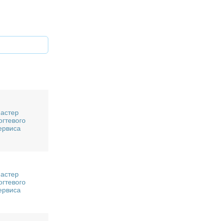
астер
огтевого
ервиса
астер
огтевого
ервиса