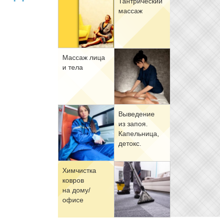
Тан­три­че­ский
мас­саж
Мас­саж ли­ца
и те­ла
Вы­ве­де­ние
из за­поя.
Ка­пель­ни­ца,
де­токс.
Хим­чист­ка
ков­ров
на до­му/
офи­се