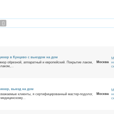
ди­кюр в Кун­це­во с вы­ез­дом на дом
М
Москва
н
­кюр об­рез­ной, ап­па­рат­ный и ев­ро­пей­ский. По­кры­тие ла­ком,
ла­ком,...
с
ни­кюр, вы­езд на дом
М
Москва
н
а­жа­е­мые кли­ен­ты, я сер­ти­фи­ци­ро­ван­ный ма­стер-по­до­лог,
 ме­ди­цин­ско­му...
с