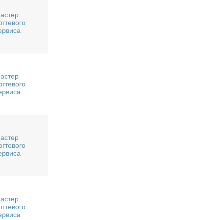
астер
огтевого
ервиса
астер
огтевого
ервиса
астер
огтевого
ервиса
астер
огтевого
ервиса