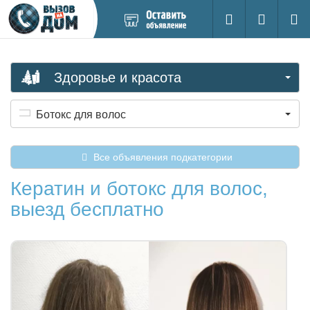
Добавить
Вход на са
Поиск
новое
объявление
Здоровье и красота
Ботокс для волос
Все объявления подкатегории
Кератин и ботокс для волос,
выезд бесплатно