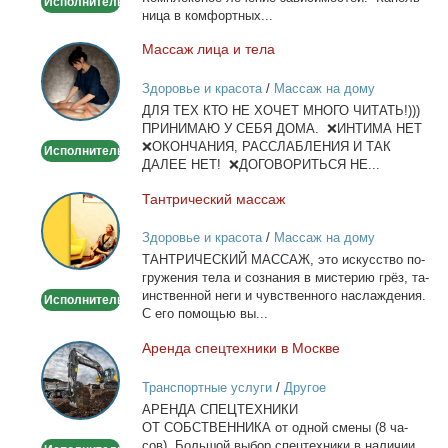
Исполнитель
ни­ца в ком­форт­ных...
Мас­саж ли­ца и те­ла
Массаж
лица
Здоровье и красота
/
Массаж на дому
и
ДЛЯ ТЕХ КТО НЕ ХОЧЕТ МНОГО ЧИТАТЬ!)))
тела
ПРИНИМАЮ У СЕБЯ ДОМА. ❌ИНТИМА НЕТ
❌ОКОНЧАНИЯ, РАССЛАБЛЕНИЯ И ТАК
Исполнитель
ДАЛЕЕ НЕТ! ❌ДОГОВОРИТЬСЯ НЕ...
Тан­три­че­ский мас­саж
Тантрический
массаж
Здоровье и красота
/
Массаж на дому
ТАНТРИЧЕСКИЙ МАССАЖ, это ис­кус­ство по­
гру­же­ния те­ла и со­зна­ния в ми­сте­рию грёз, та­
ин­ствен­ной неги и чув­ствен­но­го на­сла­жде­ния.
Исполнитель
С его по­мо­щью вы...
Арен­да спец­тех­ни­ки в Москве
Аренда
спецтехники
Транспортные услуги
/
Другое
в
АРЕНДА СПЕЦТЕХНИКИ
Москве
ОТ СОБСТВЕННИКА от од­ной сме­ны (8 ча­
сов). Боль­шой вы­бор спец­тех­ни­ки в на­ли­чии