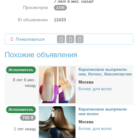
7 лет 6 мес. назад
Просмотров
2106
ID объявления
11633
Пожаловаться
Похожие объявления
Ке­ра­ти­но­вое вы­прям­ле­
Исполнитель
ние, бо­токс, бик­сипла­стия
8 лет 6 мес.
Москва
назад
Ботокс для волос
Ке­ра­ти­но­вое вы­прям­ле­
Исполнитель
ние во­лос
700 ₶
Москва
Ботокс для волос
1 лет назад