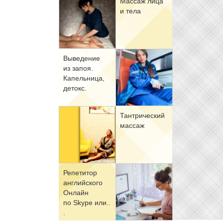
Мас­саж ли­ца
и те­ла
Вы­ве­де­ние
из за­поя.
Ка­пель­ни­ца,
де­токс.
Тан­три­че­ский
мас­саж
Ре­пе­ти­тор
ан­глий­ско­го
Он­лайн
по Skype или..
.