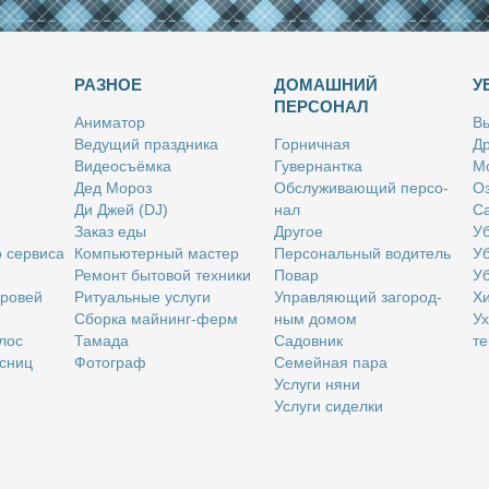
РАЗНОЕ
ДОМАШНИЙ
У
ПЕРСОНАЛ
Ани­ма­тор
Вы
Ве­ду­щий празд­ни­ка
Гор­нич­ная
Др
Ви­део­съём­ка
Гу­вер­нант­ка
Мо
Дед Мо­роз
Об­слу­жи­ва­ю­щий пер­со­
Оз
Ди Джей (DJ)
нал
Са
За­каз еды
Дру­гое
Уб
о сер­ви­са
Ком­пью­тер­ный ма­стер
Пер­со­наль­ный во­ди­тель
Уб
Ре­монт бы­то­вой тех­ни­ки
По­вар
Уб
бро­вей
Ри­ту­аль­ные услу­ги
Управ­ля­ю­щий за­го­род­
Хи
Сбор­ка май­нинг-ферм
ным до­мом
Ух
­лос
Та­ма­да
Са­дов­ник
те
с­ниц
Фо­то­граф
Се­мей­ная па­ра
Услу­ги ня­ни
Услу­ги си­дел­ки