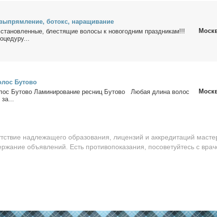
 вы­прям­ле­ние, бо­токс, на­ра­щи­ва­ние
Моск
ста­нов­лен­ные, бле­стя­щие во­ло­сы к но­во­год­ним празд­ни­кам!!!
­це­ду­ру...
­лос Бу­то­во
Моск
лос Бу­то­во Ла­ми­ни­ро­ва­ние рес­ниц Бу­то­во Лю­бая дли­на во­лос
 за...
утствие надлежащего образования, лицензий и аккредитаций масте
ержание объявлений. Есть противопоказания, посоветуйтесь с врач