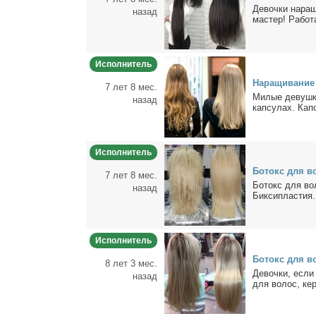
Де­воч­ки на­ра­
назад
ма­стер! Ра­бо­т
Исполнитель
На­ра­щи­ва­ние
7 лет 8 мес.
Ми­лые де­вуш­к
назад
кап­су­лах. Кап­
Исполнитель
Бо­токс для во
7 лет 8 мес.
Бо­токс для во­л
назад
Бик­сипла­стия.
Исполнитель
Бо­токс для в
8 лет 3 мес.
Де­воч­ки, ес­л
назад
для во­лос, ке­ра