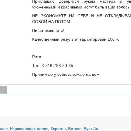
Приглашаю доверится рукам мастера и ув
ухоженными и красивыми могут быть ваши волосы
НЕ ЭКОНОМЬТЕ НА СЕБЕ И НЕ ОТКЛАДЫВА
СОБОЙ НА ПОТОМ.
Пишите/звоните!
Качественный результат гарантирован 100 %
Рита
Тел. 8-916-786-80-35
Принимаю у себя/выезжаю на дом.
лос, На­ра­щи­ва­ние во­лос, Ке­ра­тин, Бо­токс, Буст-Ап