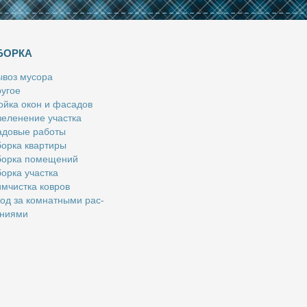
БОРКА
­воз му­со­ра
у­гое
й­ка окон и фа­са­дов
е­ле­не­ние участ­ка
­до­вые ра­бо­ты
ор­ка квар­ти­ры
ор­ка по­ме­ще­ний
ор­ка участ­ка
м­чист­ка ков­ров
од за ком­нат­ны­ми рас­
­ни­я­ми