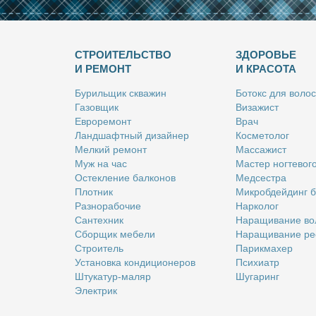
СТРОИТЕЛЬСТВО
ЗДОРОВЬЕ
И РЕМОНТ
И КРАСОТА
Бу­риль­щик сква­жин
Бо­токс для во­лос
Га­зов­щик
Ви­за­жист
Ев­ро­ре­монт
Врач
Ланд­шафт­ный ди­зай­нер
Кос­ме­то­лог
Мел­кий ре­монт
Мас­са­жист
Муж на час
Ма­стер ног­те­во­г
Остек­ле­ние бал­ко­нов
Мед­сест­ра
Плот­ник
Мик­роб­дей­динг 
Раз­но­ра­бо­чие
Нар­ко­лог
Сан­тех­ник
На­ра­щи­ва­ние во
Сбор­щик ме­бе­ли
На­ра­щи­ва­ние ре
Стро­и­тель
Па­рик­махер
Уста­нов­ка кон­ди­ци­о­не­ров
Пси­хи­атр
Шту­ка­тур-ма­ляр
Шу­га­ринг
Элек­трик