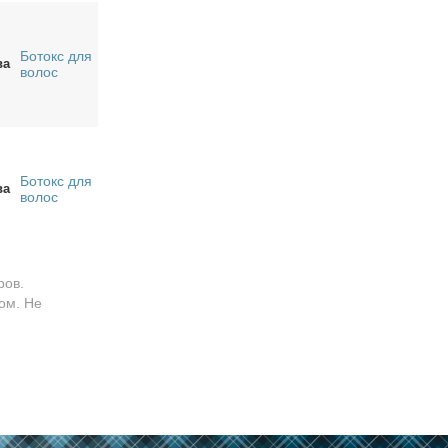
Ботокс для
ва
волос
Ботокс для
ва
волос
ров.
ом. Не