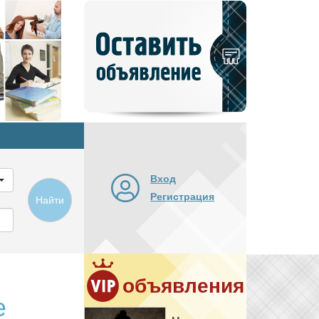
Добавить
новое
объявление
Вход
Регистрация
Найти
объявления
е