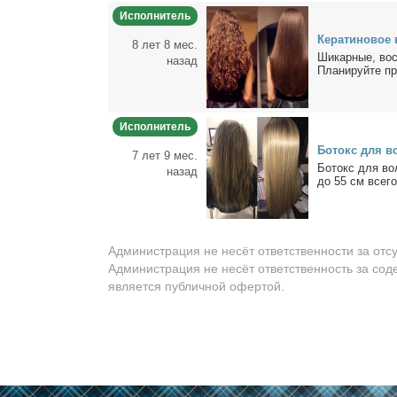
Исполнитель
Ке­ра­ти­но­вое
8 лет 8 мес.
Ши­кар­ные, вос­
назад
Пла­ни­руй­те про
Исполнитель
Бо­токс для во
7 лет 9 мес.
Бо­токс для во­
назад
до 55 см все­го
Администрация не несёт ответственности за отс
Администрация не несёт ответственность за сод
является публичной офертой.