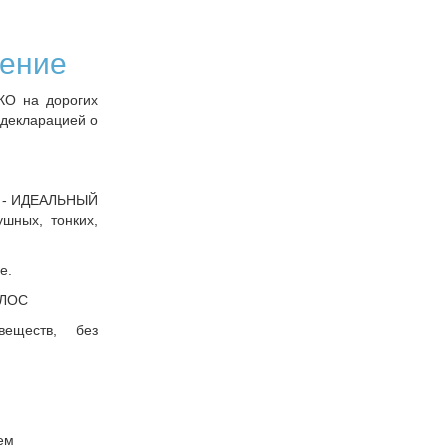
ление
КО на дорогих
 декларацией о
м - ИДЕАЛЬНЫЙ
шных, тонких,
е.
ОЛОС
еществ, без
ем