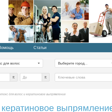
Помощь
Статьи
ите
Выберите
рию...
город...
кс для волос
Выберите город...
Ключевые
₶
₶
слова
отокс для волос и кератиновое выпрямление
и кератиновое выпрямлени