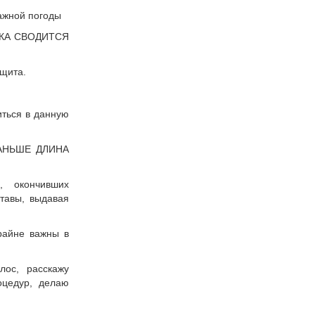
лажной погоды
ДКА СВОДИТСЯ
щита.
иться в данную
АНЬШЕ ДЛИНА
, окончивших
тавы, выдавая
крайне важны в
лос, расскажу
оцедур, делаю