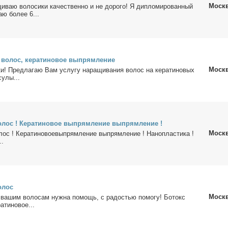
Моск
щи­ваю во­ло­си­ки ка­че­ствен­но и не до­ро­го! Я ди­пло­ми­ро­ван­ный
аю бо­лее 6...
 во­лос, ке­ра­ти­но­вое вы­прям­ле­ние
Моск
и! Пред­ла­гаю Вам услу­гу на­ра­щи­ва­ния во­лос на ке­ра­ти­но­вых
су­лы...
­лос ! Ке­ра­ти­но­вое вы­прям­ле­ние вы­прям­ле­ние !
Моск
ос ! Ке­ра­ти­но­во­е­вы­прям­ле­ние вы­прям­ле­ние ! На­но­пла­сти­ка !
..
о­лос
Моск
и ва­шим во­ло­сам нуж­на по­мощь, с ра­до­стью по­мо­гу! Бо­токс
­ти­но­вое...