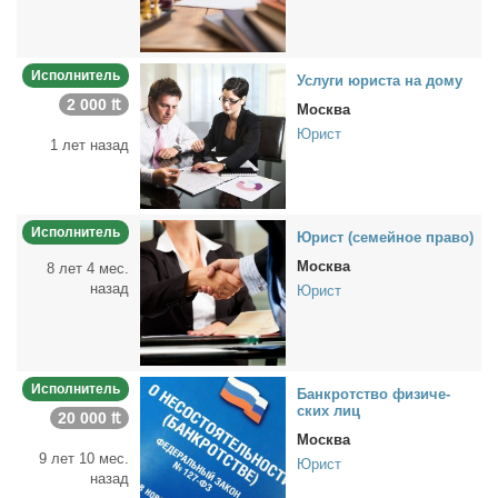
Исполнитель
Услу­ги юри­ста на до­му
2 000 ₶
Москва
Юрист
1 лет назад
Исполнитель
Юрист (се­мей­ное пра­во)
Москва
8 лет 4 мес.
назад
Юрист
Исполнитель
Банк­рот­ство физи­че­
ских лиц
20 000 ₶
Москва
9 лет 10 мес.
Юрист
назад