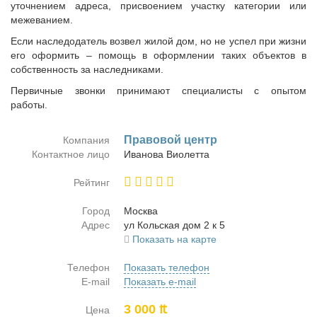
уточнением адреса, присвоением участку категории или
межеванием.
Если наследодатель возвел жилой дом, но не успел при жизни
его оформить – помощь в оформлении таких объектов в
собственность за наследниками.
Первичные звонки принимают специалисты с опытом
работы.
Пра­во­вой центр
Компания
Контактное лицо
Ива­но­ва Ви­о­лет­та
Рейтинг
Город
Москва
Адрес
ул Коль­ская дом 2 к 5
Показать на карте
Телефон
Показать телефон
E-mail
Показать e-mail
3 000 ₶
Цена