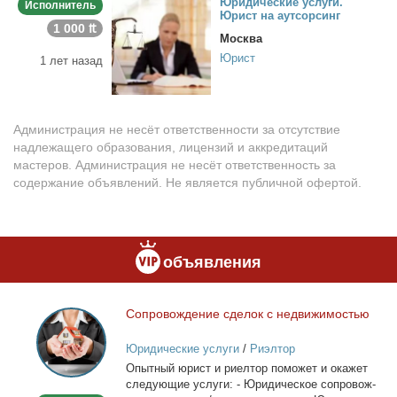
Юри­ди­че­ские услу­ги.
Исполнитель
Юрист на аут­сор­синг
1 000 ₶
Москва
Юрист
1 лет назад
Администрация не несёт ответственности за отсутствие
надлежащего образования, лицензий и аккредитаций
мастеров. Администрация не несёт ответственность за
содержание объявлений. Не является публичной офертой.
объявления
Со­про­вож­де­ние сде­лок с недви­жи­мо­стью
Сопровождение
сделок
Юридические услуги
/
Риэлтор
с
Опыт­ный юрист и ри­ел­тор по­мо­жет и ока­жет
недвижимостью
сле­ду­ю­щие услу­ги: - Юри­ди­че­ское со­про­вож­