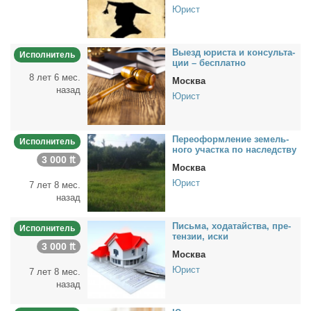
Юрист
Вы­езд юри­ста и кон­суль­та­
Исполнитель
ции – бес­плат­но
8 лет 6 мес.
Москва
назад
Юрист
Пе­ре­оформ­ле­ние зе­мель­
Исполнитель
но­го участ­ка по на­след­ству
3 000 ₶
Москва
Юрист
7 лет 8 мес.
назад
Пись­ма, хо­да­тай­ства, пре­
Исполнитель
тен­зии, ис­ки
3 000 ₶
Москва
Юрист
7 лет 8 мес.
назад