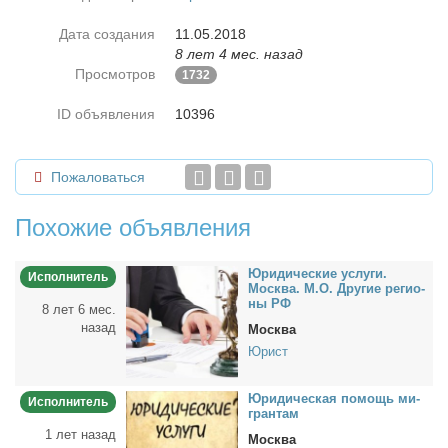
Дата создания
11.05.2018
8 лет 4 мес. назад
Просмотров
1732
ID объявления
10396
Пожаловаться
Похожие объявления
Юри­ди­че­ские услу­ги.
Исполнитель
Москва. М.О. Дру­гие ре­ги­о­
ны РФ
8 лет 6 мес.
назад
Москва
Юрист
Юри­ди­че­ская по­мощь ми­
Исполнитель
гран­там
1 лет назад
Москва