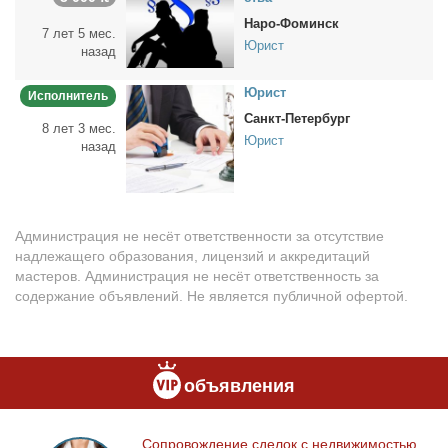
Наро-Фоминск
7 лет 5 мес.
Юрист
назад
Юрист
Исполнитель
Санкт-Петербург
8 лет 3 мес.
Юрист
назад
Администрация не несёт ответственности за отсутствие
надлежащего образования, лицензий и аккредитаций
мастеров. Администрация не несёт ответственность за
содержание объявлений. Не является публичной офертой.
объявления
Со­про­вож­де­ние сде­лок с недви­жи­мо­стью
Сопровождение