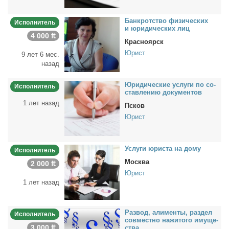
Банк­рот­ство физи­че­ских
Исполнитель
и юри­ди­че­ских лиц
4 000 ₶
Красноярск
Юрист
9 лет 6 мес.
назад
Юри­ди­че­ские услу­ги по со­
Исполнитель
став­ле­нию до­ку­мен­тов
1 лет назад
Псков
Юрист
Услу­ги юри­ста на до­му
Исполнитель
Москва
2 000 ₶
Юрист
1 лет назад
Раз­вод, али­мен­ты, раз­дел
Исполнитель
сов­мест­но на­жи­то­го иму­ще­
3 000 ₶
ства