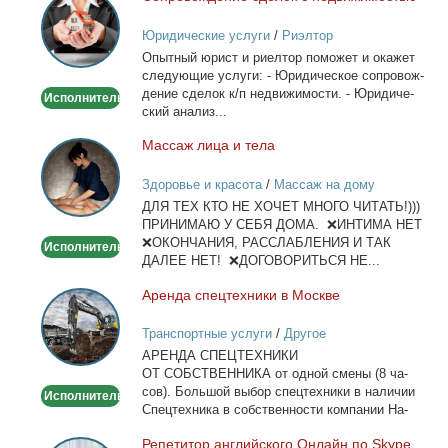
сделок
Юридические услуги
/
Риэлтор
с
Опыт­ный юрист и ри­ел­тор по­мо­жет и ока­жет
недвижимостью
сле­ду­ю­щие услу­ги: - Юри­ди­че­ское со­про­вож­
де­ние сде­лок к/п недви­жи­мо­сти. - Юри­ди­че­
Исполнитель
ский ана­лиз...
Мас­саж ли­ца и те­ла
Массаж
лица
Здоровье и красота
/
Массаж на дому
и
ДЛЯ ТЕХ КТО НЕ ХОЧЕТ МНОГО ЧИТАТЬ!)))
тела
ПРИНИМАЮ У СЕБЯ ДОМА. ❌ИНТИМА НЕТ
❌ОКОНЧАНИЯ, РАССЛАБЛЕНИЯ И ТАК
Исполнитель
ДАЛЕЕ НЕТ! ❌ДОГОВОРИТЬСЯ НЕ...
Арен­да спец­тех­ни­ки в Москве
Аренда
спецтехники
Транспортные услуги
/
Другое
в
АРЕНДА СПЕЦТЕХНИКИ
Москве
ОТ СОБСТВЕННИКА от од­ной сме­ны (8 ча­
сов). Боль­шой вы­бор спец­тех­ни­ки в на­ли­чии
Исполнитель
Спец­тех­ни­ка в соб­ствен­но­сти ком­па­нии На­
лич­ный...
Ре­пе­ти­тор ан­глий­ско­го Он­лайн по Skype
Репетитор