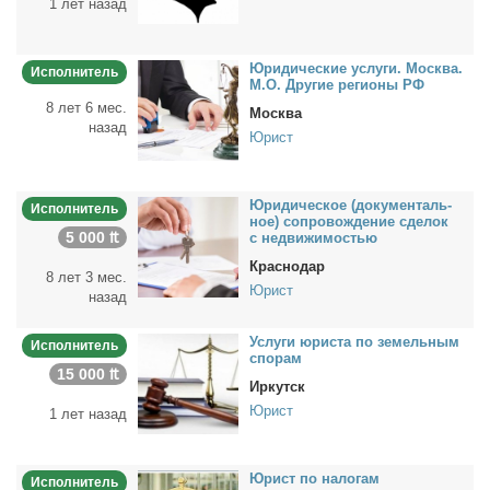
1 лет назад
Юри­ди­че­ские услу­ги. Москва.
Исполнитель
М.О. Дру­гие ре­ги­о­ны РФ
8 лет 6 мес.
Москва
назад
Юрист
Юри­ди­че­ское (до­ку­мен­таль­
Исполнитель
ное) со­про­вож­де­ние сде­лок
5 000 ₶
с недви­жи­мо­стью
Краснодар
8 лет 3 мес.
Юрист
назад
Услу­ги юри­ста по зе­мель­ным
Исполнитель
спо­рам
15 000 ₶
Иркутск
Юрист
1 лет назад
Юрист по на­ло­гам
Исполнитель