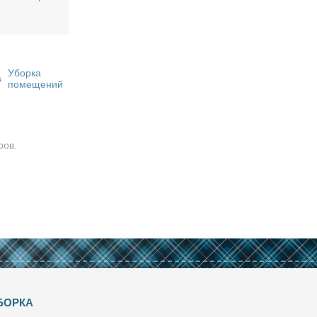
Уборка
а
помещений
ров.
БОРКА