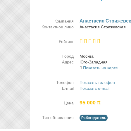
Ана­ста­сия Стри­жев­с
Компания
Контактное лицо
Ана­ста­сия Стри­жев­ская
Рейтинг
Город
Москва
Адрес
Юго-За­пад­ная
Показать на карте
Телефон
Показать телефон
E-mail
Показать e-mail
95 000 ₶
Цена
Тип объявления
Работодатель