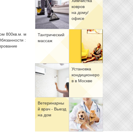
Хим­чист­ка
ков­ров
на до­му/
офи­се
ом 800кв.м. м
Тан­три­че­ский
.Обязанности :
мас­саж
тирование
Уста­нов­ка
кон­ди­ци­о­не­ро
в в Москве
Ве­те­ри­нар­ны
й врач - Вы­езд
на дом