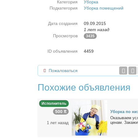
Категория
Уборка
Подкатегория
Уборка помещений
Дата создания
09.09.2015
1 лет назад
Просмотров
3435
ID объявления
4459
Пожаловаться
Похожие объявления
Исполнитель
500 ₶
Убор­ка по низ
Ока­зы­ва­ем ус
це­нам. За­ка­жи­
1 лет назад