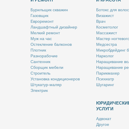
Бу­риль­щик сква­жин
Бо­токс для во­лос
Га­зов­щик
Ви­за­жист
Ев­ро­ре­монт
Врач
Ланд­шафт­ный ди­зай­нер
Кос­ме­то­лог
Мел­кий ре­монт
Мас­са­жист
Муж на час
Ма­стер ног­те­во­г
Остек­ле­ние бал­ко­нов
Мед­сест­ра
Плот­ник
Мик­роб­дей­динг 
Раз­но­ра­бо­чие
Нар­ко­лог
Сан­тех­ник
На­ра­щи­ва­ние во
Сбор­щик ме­бе­ли
На­ра­щи­ва­ние ре
Стро­и­тель
Па­рик­махер
Уста­нов­ка кон­ди­ци­о­не­ров
Пси­хи­атр
Шту­ка­тур-ма­ляр
Шу­га­ринг
Элек­трик
ЮРИДИЧЕСКИ
УСЛУГИ
Адво­кат
Дру­гое