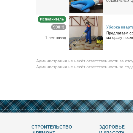
объ­ек­тив­ных ф
Исполнитель
990 ₶
Убор­ка квар­т
Пред­ла­га­ем с
ма сра­зу по­сле
1 лет назад
Администрация не несёт ответственности за отс
Администрация не несёт ответственность за со
СТРОИТЕЛЬСТВО
ЗДОРОВЬЕ
И РЕМОНТ
И КРАСОТА