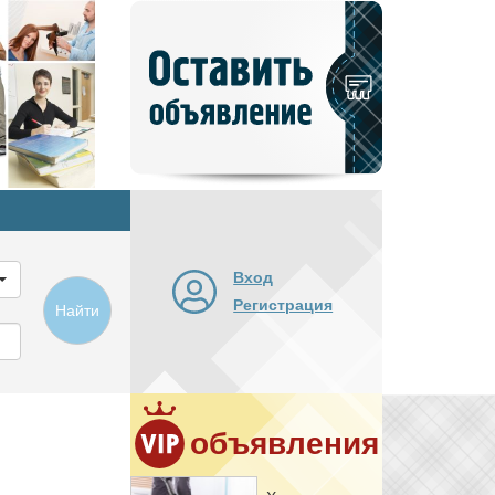
Добавить
новое
объявление
Вход
Регистрация
Найти
объявления