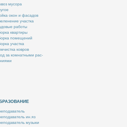
­воз му­со­ра
у­гое
й­ка окон и фа­са­дов
е­ле­не­ние участ­ка
­до­вые ра­бо­ты
ор­ка квар­ти­ры
ор­ка по­ме­ще­ний
ор­ка участ­ка
м­чист­ка ков­ров
од за ком­нат­ны­ми рас­
­ни­я­ми
БРАЗОВАНИЕ
е­по­да­ва­тель
е­по­да­ва­тель ин.яз
е­по­да­ва­тель му­зы­ки