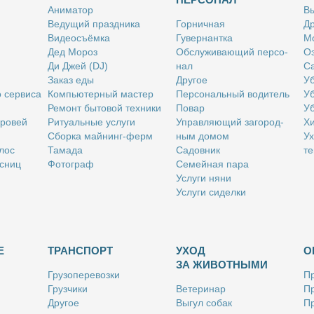
Ани­ма­тор
Вы
Ве­ду­щий празд­ни­ка
Гор­нич­ная
Др
Ви­део­съём­ка
Гу­вер­нант­ка
Мо
Дед Мо­роз
Об­слу­жи­ва­ю­щий пер­со­
Оз
Ди Джей (DJ)
нал
Са
За­каз еды
Дру­гое
Уб
о сер­ви­са
Ком­пью­тер­ный ма­стер
Пер­со­наль­ный во­ди­тель
Уб
Ре­монт бы­то­вой тех­ни­ки
По­вар
Уб
бро­вей
Ри­ту­аль­ные услу­ги
Управ­ля­ю­щий за­го­род­
Хи
Сбор­ка май­нинг-ферм
ным до­мом
Ух
­лос
Та­ма­да
Са­дов­ник
те
с­ниц
Фо­то­граф
Се­мей­ная па­ра
Услу­ги ня­ни
Услу­ги си­дел­ки
Е
ТРАНСПОРТ
УХОД
О
ЗА ЖИВОТНЫМИ
Гру­зо­пе­ре­воз­ки
Пр
Груз­чи­ки
Ве­те­ри­нар
Пр
Дру­гое
Вы­гул со­бак
Пр