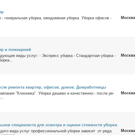
ир
Москв
 - ге­не­раль­ная убор­ка, еже­днев­ная убор­ка. Убор­ка офи­сов -
ир и по­ме­ще­ний
Москв
ду­ю­щие ви­ды услуг: - Экс­пресс убор­ка - Стан­дарт­ная убор­ка -
ор­ка...
о­сле ре­мон­та квар­тир, офи­сов, до­мов. Дом­ра­бот­ни­цы
Москв
ом­па­ния "Клео­ни­ка". Убор­ки де­ше­во и ка­че­ствен­но:- по­сле ре­
...
ы­зов спе­ци­а­ли­ста для осмот­ра и оцен­ки сто­и­мо­сти убор­ки
Москв
­до­го ви­да услуг про­фес­сио­наль­ной убор­ки за­ви­сит от ря­да