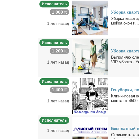
Исполнитель
1 000 ₶
Убор­ка квар­т
Убор­ка квар­тир
мой­ка окон и...
1 лет назад
Исполнитель
1 200 ₶
Убор­ка квар­т
Вы­пол­няю сле­
VIP убор­ка - Уб
1 лет назад
Исполнитель
1 400 ₶
Ге­ну­бор­ки, п
Кли­нин­го­вая к
мон­та от 4500 -
1 лет назад
Исполнитель
Бес­плат­ный в
1 лет назад
Сто­и­мость каж