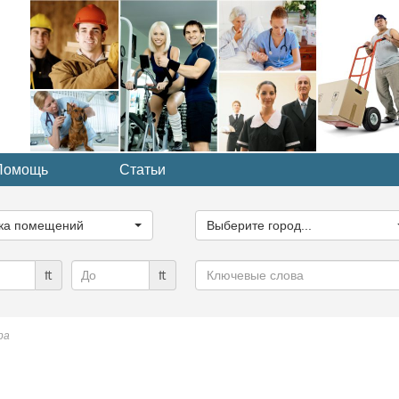
Помощь
Статьи
ите
Выберите
рию...
город...
ка помещений
Выберите город...
Ключевые
₶
₶
слова
ра