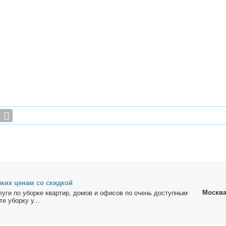
­ких це­нам со скид­кой
Москв
лу­ги по убор­ке квар­тир, до­мов и офи­сов по очень до­ступ­ным
те убор­ку у...