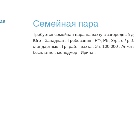
Семейная пара
кая
Требуется семейная пара на вахту в загородный д
Юго - Западная . Требования : РФ, РБ, Укр.. о / р 
стандартные . Гр. раб. : вахта . Зп. 100 000 . Анке
бесплатно . менеджер : Ирина .