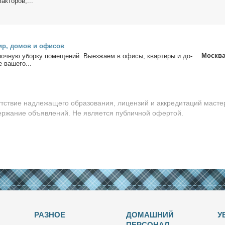
ак­то­ров,...
ир, до­мов и офи­сов
Москв
роч­ную убор­ку по­ме­ще­ний. Вы­ез­жа­ем в офи­сы, квар­ти­ры и до­
 ва­ше­го...
утствие надлежащего образования, лицензий и аккредитаций масте
держание объявлений. Не является публичной офертой.
РАЗНОЕ
ДОМАШНИЙ
У
ПЕРСОНАЛ