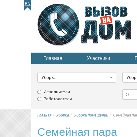
EN
Главная
Участники
Выберите
Выбер
категорию...
катего
Уборка
Убор
Исполнители
Работодатели
Главная
Уборка
Уборка помещений
Семейная па
Семейная пара