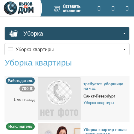
Добавить
Вход на са
Поиск
новое
объявление
Уборка
Уборка квартиры
Уборка квартиры
Работодатель
тре­бу­ет­ся убор­щи­ца
700 ₶
на час
Санкт-Петербург
1 лет назад
Уборка квартиры
Исполнитель
Убор­ка квар­тир по­сле