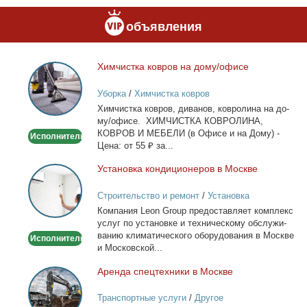
объявления
Хим­чист­ка ков­ров на до­му/офи­се
Химчистка
ковров
Уборка
/
Химчистка ковров
на
Хим­чист­ка ков­ров, ди­ва­нов, ков­ро­ли­на на до­
дому/
му/офи­се. ХИМЧИСТКА КОВРОЛИНА,
офисе
КОВРОВ И МЕБЕЛИ (в Офи­се и на До­му) -
Исполнитель
Це­на: от 55 ₽ за...
Уста­нов­ка кон­ди­ци­о­не­ров в Москве
Установка
кондиционеров
Строительство и ремонт
/
Установка
в
кондиционеров
Ком­па­ния Leon Group предо­став­ля­ет ком­плекс
Москве
услуг по уста­нов­ке и тех­ни­че­ско­му об­слу­жи­
ва­нию кли­ма­ти­че­ско­го обо­ру­до­ва­ния в Москве
Исполнитель
и Мос­ков­ской...
Арен­да спец­тех­ни­ки в Москве
Аренда
спецтехники
Транспортные услуги
/
Другое
в