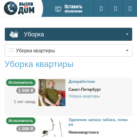
Добавить
Вход на са
Поиск
новое
объявление
Уборка
Уборка квартиры
Уборка квартиры
Дом­ра­бот­ник
Исполнитель
Санкт-Петербург
1 000 ₶
Уборка квартиры
1 лет назад
Уда­ле­ние за­па­ха та­ба­ка, по­жа­
Исполнитель
ра
1 000 ₶
Нижневартовск