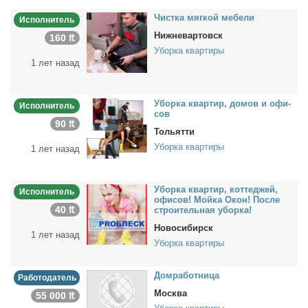
Чист­ка мяг­кой ме­бе­ли
Исполнитель
Нижневартовск
160 ₶
Уборка квартиры
1 лет назад
Убор­ка квар­тир, до­мов и офи­
Исполнитель
сов
90 ₶
Тольятти
Уборка квартиры
1 лет назад
Убор­ка квар­тир, кот­те­джей,
Исполнитель
офи­сов! Мой­ка Окон! По­сле
40 ₶
стро­и­тель­ная убор­ка!
Новосибирск
1 лет назад
Уборка квартиры
Дом­ра­бот­ни­ца
Работодатель
Москва
55 000 ₶