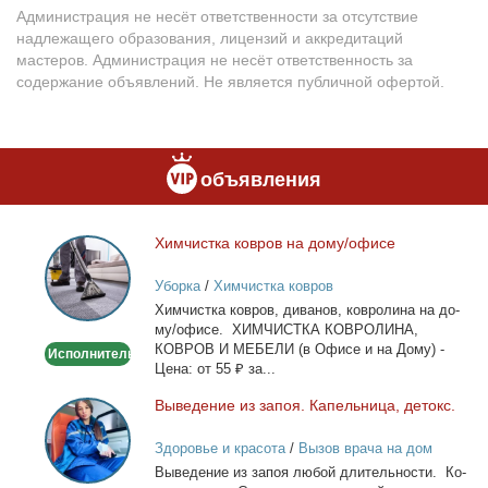
Администрация не несёт ответственности за отсутствие
надлежащего образования, лицензий и аккредитаций
мастеров. Администрация не несёт ответственность за
содержание объявлений. Не является публичной офертой.
объявления
Хим­чист­ка ков­ров на до­му/офи­се
Химчистка
ковров
Уборка
/
Химчистка ковров
на
Хим­чист­ка ков­ров, ди­ва­нов, ков­ро­ли­на на до­
дому/
му/офи­се. ХИМЧИСТКА КОВРОЛИНА,
офисе
КОВРОВ И МЕБЕЛИ (в Офи­се и на До­му) -
Исполнитель
Це­на: от 55 ₽ за...
Вы­ве­де­ние из за­поя. Ка­пель­ни­ца, де­токс.
Выведение
из
Здоровье и красота
/
Вызов врача на дом
запоя.
Вы­ве­де­ние из за­поя лю­бой дли­тель­но­сти. Ко­
Капельница,