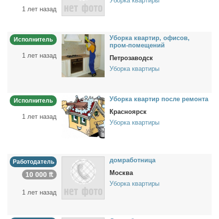
Уборка квартиры
1 лет назад
Убор­ка квар­тир, офи­сов,
Исполнитель
пром-по­ме­ще­ний
1 лет назад
Петрозаводск
Уборка квартиры
Убор­ка квар­тир по­сле ре­мон­та
Исполнитель
Красноярск
1 лет назад
Уборка квартиры
дом­ра­бот­ни­ца
Работодатель
Москва
10 000 ₶
Уборка квартиры
1 лет назад