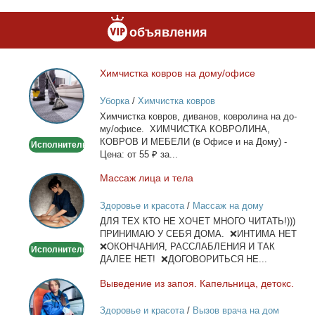
объявления
Хим­чист­ка ков­ров на до­му/офи­се
Химчистка
ковров
Уборка
/
Химчистка ковров
на
Хим­чист­ка ков­ров, ди­ва­нов, ков­ро­ли­на на до­
дому/
му/офи­се. ХИМЧИСТКА КОВРОЛИНА,
офисе
КОВРОВ И МЕБЕЛИ (в Офи­се и на До­му) -
Исполнитель
Це­на: от 55 ₽ за...
Мас­саж ли­ца и те­ла
Массаж
лица
Здоровье и красота
/
Массаж на дому
и
ДЛЯ ТЕХ КТО НЕ ХОЧЕТ МНОГО ЧИТАТЬ!)))
тела
ПРИНИМАЮ У СЕБЯ ДОМА. ❌ИНТИМА НЕТ
❌ОКОНЧАНИЯ, РАССЛАБЛЕНИЯ И ТАК
Исполнитель
ДАЛЕЕ НЕТ! ❌ДОГОВОРИТЬСЯ НЕ...
Вы­ве­де­ние из за­поя. Ка­пель­ни­ца, де­токс.
Выведение
из
Здоровье и красота
/
Вызов врача на дом
запоя.