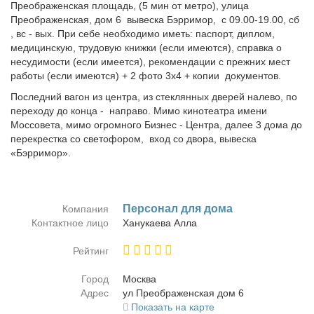
Преображенская площадь, (5 мин от метро), улица
Преображенская, дом 6 вывеска Бэрримор, с 09.00-19.00, сб
, вс - вых. При себе необходимо иметь: паспорт, диплом,
медицинскую, трудовую книжки (если имеются), справка о
несудимости (если имеется), рекомендации с прежних мест
работы (если имеются) + 2 фото 3х4 + копии документов.
Последний вагон из центра, из стеклянных дверей налево, по
переходу до конца - направо. Мимо кинотеатра имени
Моссовета, мимо огромного Бизнес - Центра, далее 3 дома до
перекрестка со светофором, вход со двора, вывеска
«Бэрримор».
Пер­со­нал для до­ма
Компания
Контактное лицо
Ха­ну­ка­е­ва Ал­ла
Рейтинг
Город
Москва
Адрес
ул Пре­об­ра­жен­ская дом 6
Показать на карте