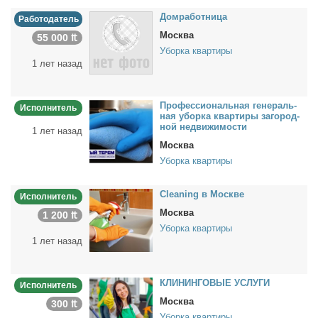
Дом­ра­бот­ни­ца
Работодатель
Москва
55 000 ₶
Уборка квартиры
1 лет назад
Про­фес­сио­наль­ная ге­не­раль­
Исполнитель
ная убор­ка квар­ти­ры за­го­род­
ной недви­жи­мо­сти
1 лет назад
Москва
Уборка квартиры
Cleaning в Москве
Исполнитель
Москва
1 200 ₶
Уборка квартиры
1 лет назад
КЛИНИНГОВЫЕ УСЛУГИ
Исполнитель
Москва
300 ₶
Уборка квартиры