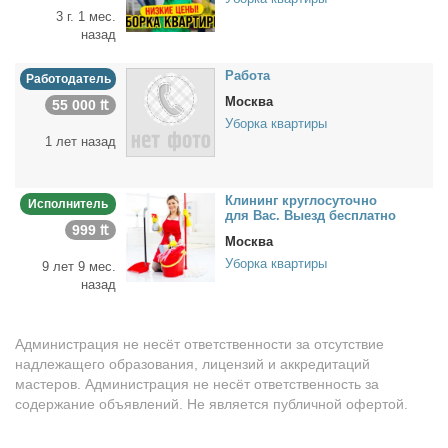
3 г. 1 мес.
назад
Ра­бо­та
Работодатель
Москва
55 000 ₶
Уборка квартиры
1 лет назад
Кли­нинг круг­ло­су­точ­но
Исполнитель
для Вас. Вы­езд бес­плат­но
999 ₶
Москва
Уборка квартиры
9 лет 9 мес.
назад
Администрация не несёт ответственности за отсутствие
надлежащего образования, лицензий и аккредитаций
мастеров. Администрация не несёт ответственность за
содержание объявлений. Не является публичной офертой.