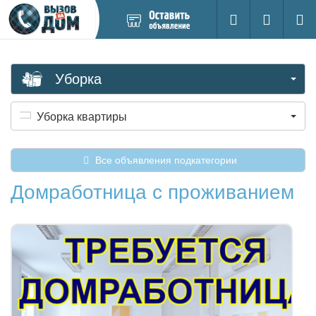
Добавить
Вход на са
Поиск
новое
объявление
Уборка
Уборка квартиры
Все объявления подкатегории
Домработница с проживанием