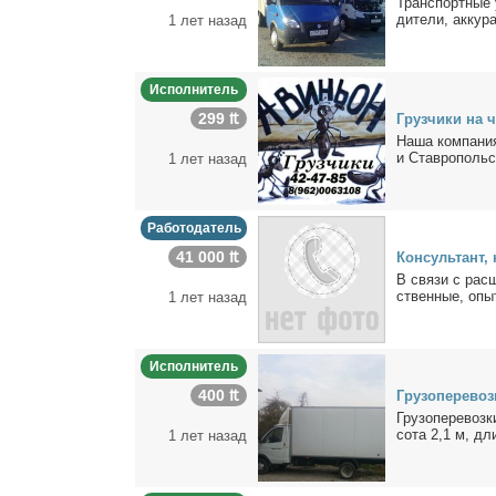
Транс­порт­ные 
ди­те­ли, ак­ку­р
1 лет назад
Исполнитель
299 ₶
Груз­чи­ки на 
На­ша ком­па­ни
и Став­ро­поль­
1 лет назад
Работодатель
41 000 ₶
Кон­суль­тант,
В свя­зи с рас­ш
ствен­ные, опыт
1 лет назад
Исполнитель
400 ₶
Гру­зо­пе­ре­во
Гру­зо­пе­ре­воз
со­та 2,1 м, дли
1 лет назад