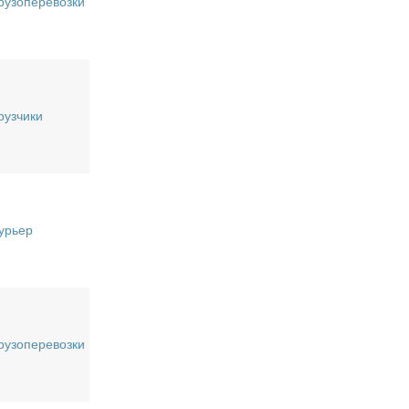
рузоперевозки
рузчики
урьер
рузоперевозки