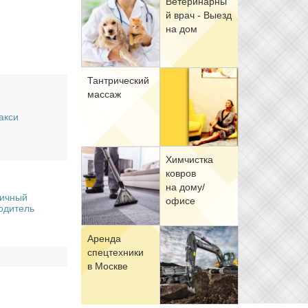
Ве­те­ри­нар­ны
й врач - Вы­езд
на дом
Тан­три­че­ский
мас­саж
акси
Хим­чист­ка
ков­ров
на до­му/
ичный
офи­се
одитель
Арен­да
спец­тех­ни­ки
в Москве