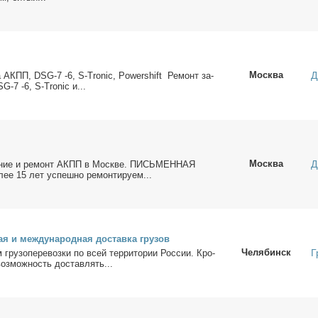
Москва
Д
на АКПП, DSG-7 -6, S-Tronic, Powershift Ре­монт за­
G-7 -6, S-Tronic и...
Москва
Д
­ва­ние и ре­монт АКПП в Москве. ПИСЬМЕННАЯ
е 15 лет успеш­но ре­мон­ти­ру­ем...
ая и меж­ду­на­род­ная до­став­ка гру­зов
Челябинск
Г
гру­зо­пе­ре­воз­ки по всей тер­ри­то­рии Рос­сии. Кро­
воз­мож­ность до­став­лять...