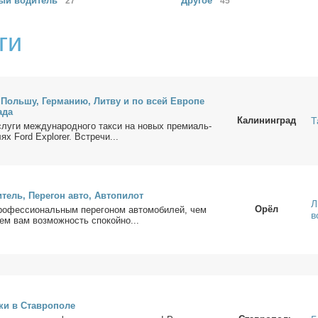
ный
водитель
Другое
27
45
ги
Поль­шу, Гер­ма­нию, Лит­ву и по всей Ев­ро­пе
а­да
Калининград
Т
лу­ги меж­ду­на­род­но­го так­си на но­вых пре­ми­аль­
лях Ford Explorer. Встре­чи...
тель, Пе­ре­гон ав­то, Ав­то­пи­лот
Л
Орёл
ро­фес­сио­наль­ным пе­ре­го­ном ав­то­мо­би­лей, чем
в
­ем вам воз­мож­ность спо­кой­но...
­ки в Став­ро­по­ле