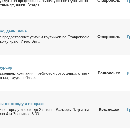
Ставрополь
Г
услу­ги на про­фес­сио­наль­ном уровне! Рус­ские во­
ат­ные груз­чи­ки. Все­гда...
час, день, ночь
Ставрополь
Г
я предо­став­ля­ет услуг и груз­чи­ков по Став­ро­по­лю
ско­му краю. У нас Вы...
 ку­рьер
Волгодонск
К
и­ре­ни­ем ком­па­нии. Тре­бу­ют­ся со­труд­ни­ки, от­вет­
­ные, тру­до­лю­би­вые,...
з­ки по го­ро­ду и по краю
Краснодар
Г
­ки по го­ро­ду и краю до 2,5 тонн. Раз­ме­ры буд­ки вы­
­на 4 м Зво­нить с 8.00...