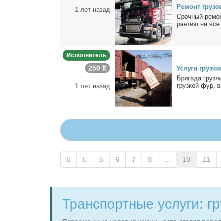
Ре­монт гру­зо­
1 лет назад
Сроч­ный ре­мон
ран­тию на все 
Исполнитель
250 ₶
Услу­ги груз­чи
Бри­га­да груз­ч
груз­кой фур, в
1 лет назад
5
6
7
8
...
10
11
Транс­порт­ные услу­ги: гру