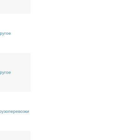
ругое
ругое
рузоперевозки