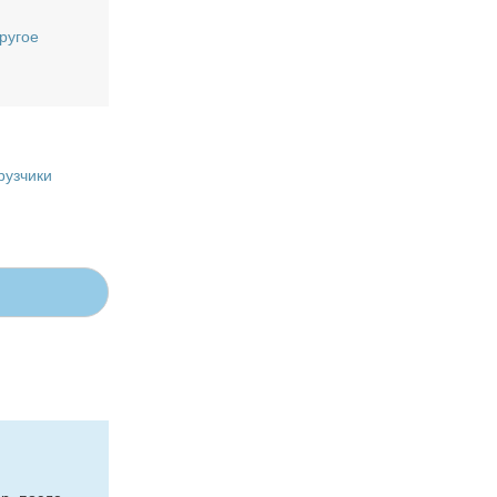
ругое
рузчики