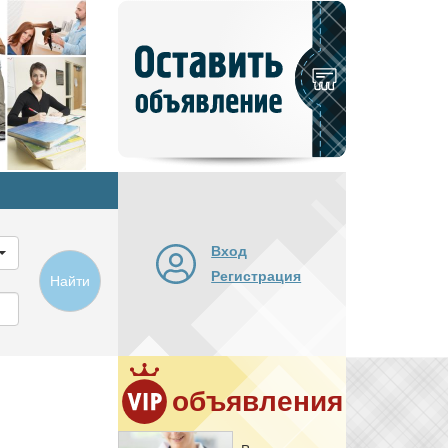
Добавить
новое
объявление
Вход
Регистрация
Найти
объявления