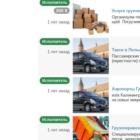
Исполнитель
200 ₶
Услу­ги груз­чи
Ор­га­ни­зу­ем п
щей. По­гру­зим 
1 лет назад
Исполнитель
Так­си в Поль­ш
1 лет назад
Пас­са­жир­ские 
(окрест­но­сти) 
Исполнитель
Аэро­пор­ты Гд
1 лет назад
из/в Ка­ли­нин­
на но­вых мик­ро
Исполнитель
Гру­зо­пе­ре­во
1 лет назад
Спе­ци­а­ли­зи­р
пе­сок, чер­но­з