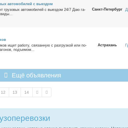
вых ав­то­мо­би­лей с вы­ез­дом
Санкт-Петербург
Д
т гру­зо­вых ав­то­мо­би­лей с вы­ез­дом 24/7 Даю га­
ви­ды...
­ков
Астрахань
Г
и­ков ищет ра­бо­ту, свя­зан­ную с раз­груз­кой или по­
а­го­нов, подъ­емом...
Ещё объявления
12
13
14
­зо­пе­ре­воз­ки