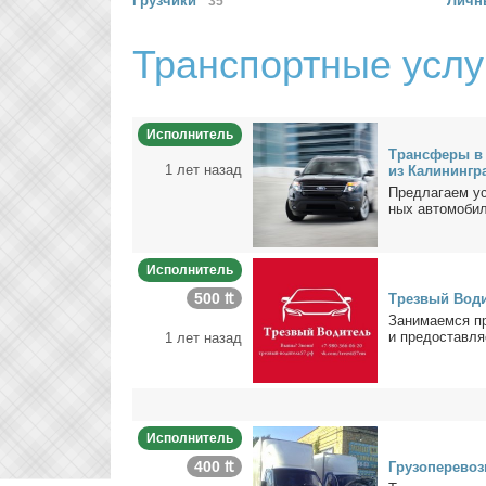
Грузчики
Лич
35
Транспортные услу
Исполнитель
Транс­фе­ры в 
1 лет назад
из Ка­ли­нин­гр
Пред­ла­га­ем ус
ных ав­то­мо­би­
Исполнитель
500 ₶
Трез­вый Во­ди­
За­ни­ма­ем­ся п
и предо­став­ля
1 лет назад
Исполнитель
400 ₶
Гру­зо­пе­ре­воз