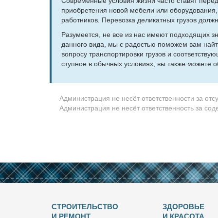
Совре­мен­ные усло­вия жиз­ни ча­сто ста­вят пе­ред 
при­об­ре­те­ния но­вой ме­бе­ли или обо­ру­до­ва­ни
ра­бот­ни­ков. Пе­ре­воз­ка де­ли­кат­ных гру­зов долж­
Ра­зу­ме­ет­ся, не все из нас име­ют под­хо­дя­щих зн
дан­но­го ви­да, мы с ра­до­стью по­мо­жем вам най­т
во­про­су транс­пор­ти­ров­ки гру­зов и со­от­вет­ству
ступ­ное в обыч­ных усло­ви­ях, вы так­же мо­же­те о
Администрация не несёт ответственности за отс
Администрация не несёт ответственность за со
СТРОИТЕЛЬСТВО
ЗДОРОВЬЕ
И РЕМОНТ
И КРАСОТА