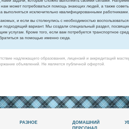
на­ми за­да­чи, ко­то­рые слож­но вы­пол­нить сво­и­ми си­ла­ми. На­при­м
я, нам мо­жет по­тре­бо­вать­ся по­мощь зна­ю­щих лю­дей, а так­же со­ве­
на вы­пол­нять­ся ис­клю­чи­тель­но ква­ли­фи­ци­ро­ван­ны­ми ра­бот­ни­ка­ми.
а­ко­мых, и ес­ли вы столк­ну­лись с необ­хо­ди­мо­стью вос­поль­зо­вать­ся
и под­хо­дя­щий ва­ри­ант. Мы со­зда­ли спе­ци­аль­ный раз­дел, по­свя­ще
­ю­щим услу­гам. Кро­ме то­го, ес­ли вам по­тре­бу­ет­ся транс­порт­ное сре
б­ра­тить­ся за по­мо­щью имен­но сю­да.
утствие надлежащего образования, лицензий и аккредитаций масте
держание объявлений. Не является публичной офертой.
РАЗНОЕ
ДОМАШНИЙ
У
ПЕРСОНАЛ