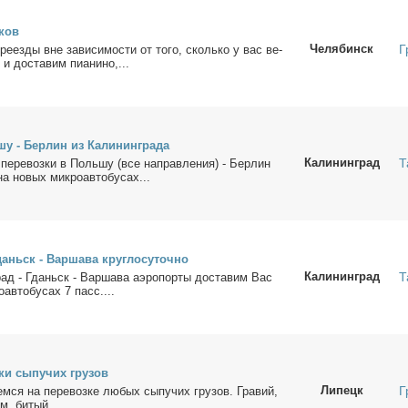
­ков
Челябинск
Г
е­ре­ез­ды вне за­ви­си­мо­сти от то­го, сколь­ко у вас ве­
и до­ста­вим пи­а­ни­но,...
у - Бер­лин из Ка­ли­нин­гра­да
Калининград
Т
пе­ре­воз­ки в Поль­шу (все на­прав­ле­ния) - Бер­лин
на но­вых мик­ро­ав­то­бу­сах...
аньск - Вар­ша­ва круг­ло­су­точ­но
Калининград
Т
град - Гданьск - Вар­ша­ва аэро­пор­ты до­ста­вим Вас
­ав­то­бу­сах 7 пасс....
з­ки сы­пу­чих гру­зов
Липецк
Г
у­ем­ся на пе­ре­воз­ке лю­бых сы­пу­чих гру­зов. Гра­вий,
ем, би­тый...