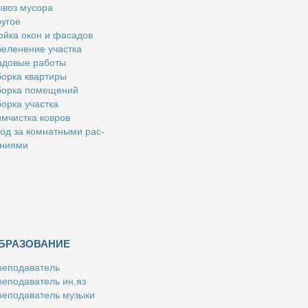
­воз му­со­ра
у­гое
й­ка окон и фа­са­дов
е­ле­не­ние участ­ка
­до­вые ра­бо­ты
ор­ка квар­ти­ры
ор­ка по­ме­ще­ний
ор­ка участ­ка
м­чист­ка ков­ров
од за ком­нат­ны­ми рас­
­ни­я­ми
БРАЗОВАНИЕ
е­по­да­ва­тель
е­по­да­ва­тель ин.яз
е­по­да­ва­тель му­зы­ки