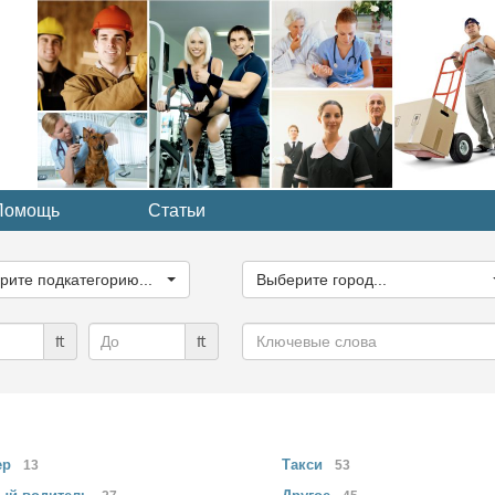
Помощь
Статьи
ите
Выберите
рию...
город...
рите подкатегорию...
Выберите город...
Ключевые
₶
₶
слова
ер
Такси
13
53