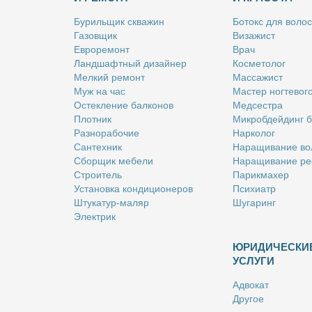
Бу­риль­щик сква­жин
Бо­токс для во­лос
Га­зов­щик
Ви­за­жист
Ев­ро­ре­монт
Врач
Ланд­шафт­ный ди­зай­нер
Кос­ме­то­лог
Мел­кий ре­монт
Мас­са­жист
Муж на час
Ма­стер ног­те­во­г
Остек­ле­ние бал­ко­нов
Мед­сест­ра
Плот­ник
Мик­роб­дей­динг 
Раз­но­ра­бо­чие
Нар­ко­лог
Сан­тех­ник
На­ра­щи­ва­ние во
Сбор­щик ме­бе­ли
На­ра­щи­ва­ние ре
Стро­и­тель
Па­рик­махер
Уста­нов­ка кон­ди­ци­о­не­ров
Пси­хи­атр
Шту­ка­тур-ма­ляр
Шу­га­ринг
Элек­трик
ЮРИДИЧЕСКИ
УСЛУГИ
Адво­кат
Дру­гое