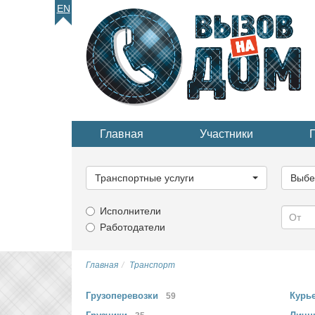
EN
Главная
Участники
Выберите
Выбер
категорию...
катего
Транспортные услуги
Выбе
Исполнители
Работодатели
Главная
Транспорт
Грузоперевозки
Курь
59