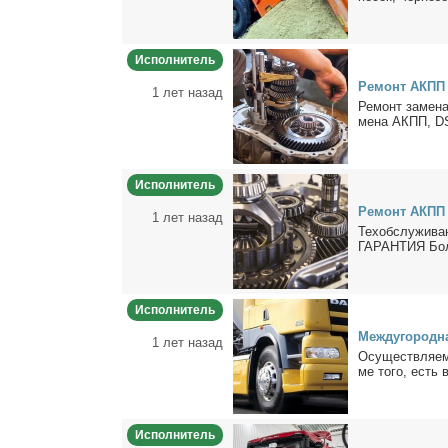
Исполнитель
Ре­монт АКПП
1 лет назад
Ре­монт за­ме­
ме­на АКПП, DS
Исполнитель
Ре­монт АКПП
1 лет назад
Тех­об­слу­жи
ГАРАНТИЯ Бо­ле
Исполнитель
Меж­ду­го­род­н
1 лет назад
Осу­ществ­ля­ем 
ме то­го, есть 
Исполнитель