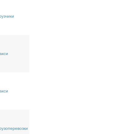
рузчики
акси
акси
рузоперевозки