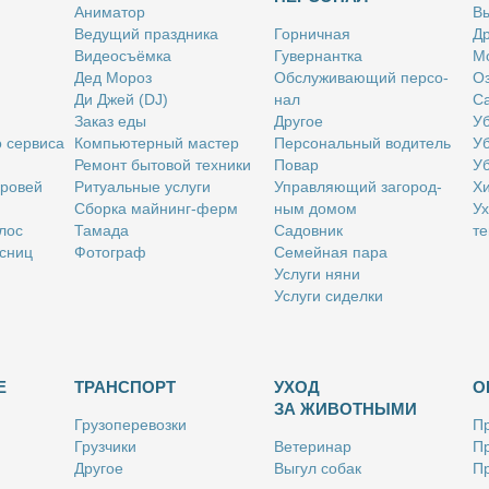
Ани­ма­тор
Вы
Ве­ду­щий празд­ни­ка
Гор­нич­ная
Др
Ви­део­съём­ка
Гу­вер­нант­ка
Мо
Дед Мо­роз
Об­слу­жи­ва­ю­щий пер­со­
Оз
Ди Джей (DJ)
нал
Са
За­каз еды
Дру­гое
Уб
о сер­ви­са
Ком­пью­тер­ный ма­стер
Пер­со­наль­ный во­ди­тель
Уб
Ре­монт бы­то­вой тех­ни­ки
По­вар
Уб
бро­вей
Ри­ту­аль­ные услу­ги
Управ­ля­ю­щий за­го­род­
Хи
Сбор­ка май­нинг-ферм
ным до­мом
Ух
­лос
Та­ма­да
Са­дов­ник
те
с­ниц
Фо­то­граф
Се­мей­ная па­ра
Услу­ги ня­ни
Услу­ги си­дел­ки
Е
ТРАНСПОРТ
УХОД
О
ЗА ЖИВОТНЫМИ
Гру­зо­пе­ре­воз­ки
Пр
Груз­чи­ки
Ве­те­ри­нар
Пр
Дру­гое
Вы­гул со­бак
Пр