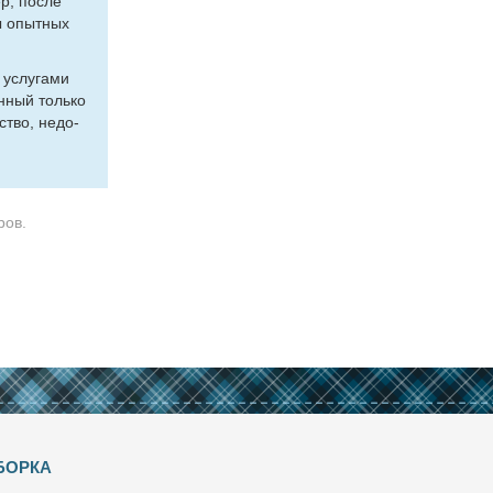
ер, по­сле
ты опыт­ных
 услу­га­ми
н­ный толь­ко
д­ство, недо­
ров.
БОРКА