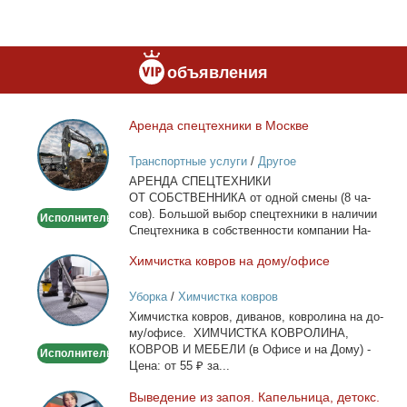
объявления
Арен­да спец­тех­ни­ки в Москве
Аренда
спецтехники
Транспортные услуги
/
Другое
в
АРЕНДА СПЕЦТЕХНИКИ
Москве
ОТ СОБСТВЕННИКА от од­ной сме­ны (8 ча­
сов). Боль­шой вы­бор спец­тех­ни­ки в на­ли­чии
Исполнитель
Спец­тех­ни­ка в соб­ствен­но­сти ком­па­нии На­
лич­ный...
Хим­чист­ка ков­ров на до­му/офи­се
Химчистка
ковров
Уборка
/
Химчистка ковров
на
Хим­чист­ка ков­ров, ди­ва­нов, ков­ро­ли­на на до­
дому/
му/офи­се. ХИМЧИСТКА КОВРОЛИНА,
офисе
КОВРОВ И МЕБЕЛИ (в Офи­се и на До­му) -
Исполнитель
Це­на: от 55 ₽ за...
Вы­ве­де­ние из за­поя. Ка­пель­ни­ца, де­токс.
Выведение