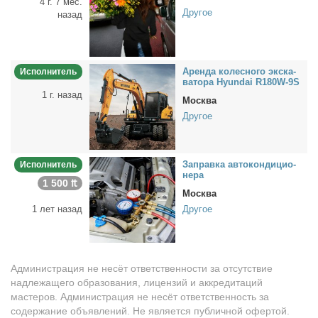
4 г. 7 мес.
Другое
назад
Арен­да ко­лес­но­го экс­ка­
Исполнитель
ва­то­ра Hyundai R180W-9S
1 г. назад
Москва
Другое
За­прав­ка ав­то­кон­ди­ци­о­
Исполнитель
не­ра
1 500 ₶
Москва
1 лет назад
Другое
Администрация не несёт ответственности за отсутствие
надлежащего образования, лицензий и аккредитаций
мастеров. Администрация не несёт ответственность за
содержание объявлений. Не является публичной офертой.