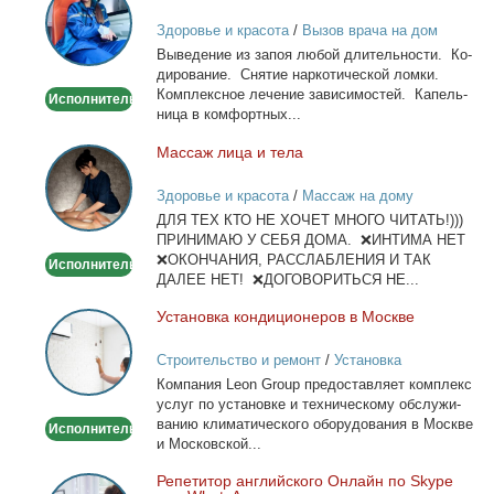
из
Здоровье и красота
/
Вызов врача на дом
запоя.
Вы­ве­де­ние из за­поя лю­бой дли­тель­но­сти. Ко­
Капельница,
ди­ро­ва­ние. Сня­тие нар­ко­ти­че­ской лом­ки.
детокс.
Ком­плекс­ное ле­че­ние за­ви­си­мо­стей. Ка­пель­
Исполнитель
ни­ца в ком­форт­ных...
Мас­саж ли­ца и те­ла
Массаж
лица
Здоровье и красота
/
Массаж на дому
и
ДЛЯ ТЕХ КТО НЕ ХОЧЕТ МНОГО ЧИТАТЬ!)))
тела
ПРИНИМАЮ У СЕБЯ ДОМА. ❌ИНТИМА НЕТ
❌ОКОНЧАНИЯ, РАССЛАБЛЕНИЯ И ТАК
Исполнитель
ДАЛЕЕ НЕТ! ❌ДОГОВОРИТЬСЯ НЕ...
Уста­нов­ка кон­ди­ци­о­не­ров в Москве
Установка
кондиционеров
Строительство и ремонт
/
Установка
в
кондиционеров
Ком­па­ния Leon Group предо­став­ля­ет ком­плекс
Москве
услуг по уста­нов­ке и тех­ни­че­ско­му об­слу­жи­
ва­нию кли­ма­ти­че­ско­го обо­ру­до­ва­ния в Москве
Исполнитель
и Мос­ков­ской...
Ре­пе­ти­тор ан­глий­ско­го Он­лайн по Skype
Репетитор