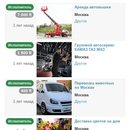
Арен­да ав­то­выш­ки
Исполнитель
7 000 ₶
Москва
Другое
1 лет назад
Гру­зо­вой ав­то­сер­вис
Исполнитель
КАМАЗ ГАЗ МАЗ
1 800 ₶
Москва
1 лет назад
Другое
Пе­ре­воз­ка жи­вот­ных
Исполнитель
по Москве
400 ₶
Москва
1 лет назад
Другое
До­став­ка цве­тов на дом
Исполнитель
Москва