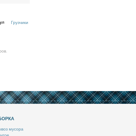
ул
Грузчики
ров.
БОРКА
­воз му­со­ра
у­гое