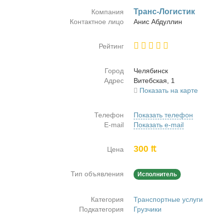
Транс-Ло­ги­стик
Компания
Контактное лицо
Анис Аб­дул­лин
Рейтинг
Город
Че­ля­бинск
Адрес
Ви­теб­ская, 1
Показать на карте
Телефон
Показать телефон
E-mail
Показать e-mail
300 ₶
Цена
Тип объявления
Исполнитель
Категория
Транспортные услуги
Подкатегория
Грузчики