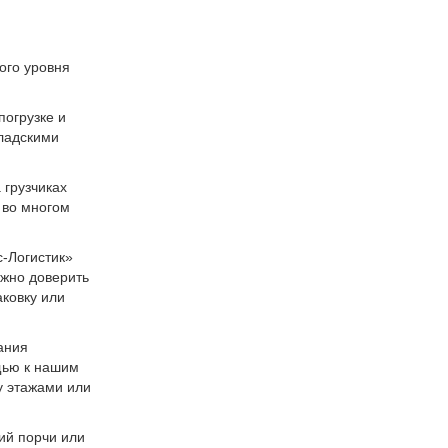
ого уровня
огрузке и
кладскими
 грузчиках
 во многом
с-Логистик»
ожно доверить
аковку или
ания
щью к нашим
у этажами или
ий порчи или