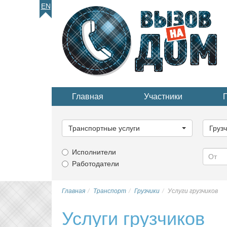
EN
Главная
Участники
Выберите
Выбер
категорию...
катего
Транспортные услуги
Груз
Исполнители
Работодатели
Главная
Транспорт
Грузчики
Услуги грузчиков
Услуги грузчиков