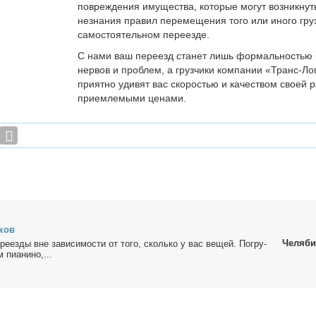
повреждения имущества, которые могут возникнуть
незнания правил перемещения того или иного гру
самостоятельном переезде.
С нами ваш переезд станет лишь формальностью 
нервов и проблем, а грузчики компании «Транс-Ло
приятно удивят вас скоростью и качеством своей р
приемлемыми ценами.
­ков
Челяби
е­ре­ез­ды вне за­ви­си­мо­сти от то­го, сколь­ко у вас ве­щей. По­гру­
пи­а­ни­но,...