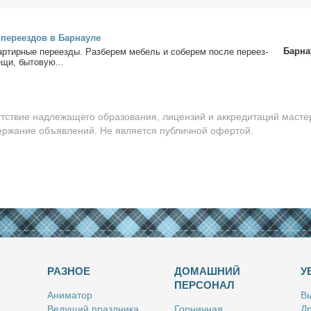
пе­ре­ез­дов в Бар­нау­ле
Барна
­тир­ные пе­ре­ез­ды. Раз­бе­рем ме­бель и со­бе­рем по­сле пе­ре­ез­
­щи, бы­то­вую...
утствие надлежащего образования, лицензий и аккредитаций масте
держание объявлений. Не является публичной офертой.
РАЗНОЕ
ДОМАШНИЙ
У
ПЕРСОНАЛ
Ани­ма­тор
Вы
Ве­ду­щий празд­ни­ка
Гор­нич­ная
Др