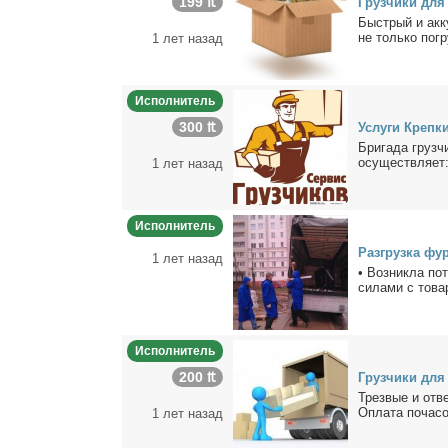
199 ₶
Груз­чи­ки для 
Быст­рый и ак­к
не толь­ко по­гр
1 лет назад
Исполнитель
300 ₶
Услу­ги Креп­к
Бри­га­да груз­ч
осу­ществ­ля­ет:
1 лет назад
Исполнитель
Раз­груз­ка фур
1 лет назад
• Воз­ник­ла по­
си­ла­ми с то­ва­
Исполнитель
200 ₶
Груз­чи­ки для
Трез­вые и от­ве
Опла­та по­ча­со
1 лет назад