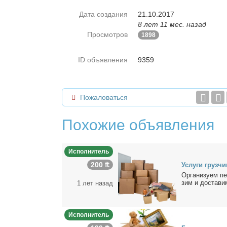
Дата создания
21.10.2017
8 лет 11 мес. назад
Просмотров
1898
ID объявления
9359
Пожаловаться
Похожие объявления
Исполнитель
200 ₶
Услу­ги груз­чи
Ор­га­ни­зу­ем п
зим и до­ста­вим 
1 лет назад
Исполнитель