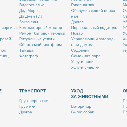
Ви­део­съём­ка
Гу­вер­нант­ка
Мо
Дед Мо­роз
Об­слу­жи­ва­ю­щий пер­со­
Оз
Ди Джей (DJ)
нал
Са
За­каз еды
Дру­гое
Уб
о сер­ви­са
Ком­пью­тер­ный ма­стер
Пер­со­наль­ный во­ди­тель
Уб
Ре­монт бы­то­вой тех­ни­ки
По­вар
Уб
бро­вей
Ри­ту­аль­ные услу­ги
Управ­ля­ю­щий за­го­род­
Хи
Сбор­ка май­нинг-ферм
ным до­мом
Ух
­лос
Та­ма­да
Са­дов­ник
те
с­ниц
Фо­то­граф
Се­мей­ная па­ра
Услу­ги ня­ни
Услу­ги си­дел­ки
Е
ТРАНСПОРТ
УХОД
О
ЗА ЖИВОТНЫМИ
Гру­зо­пе­ре­воз­ки
Пр
Груз­чи­ки
Ве­те­ри­нар
Пр
Дру­гое
Вы­гул со­бак
Пр
Ку­рьер
Дру­гое
Ре
Лич­ный во­ди­тель
Ки­но­лог