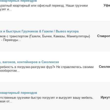
квар­тир­ных пе­ре­ез­дов
Уфа
у­рат­ный квар­тир­ный или офис­ный пе­ре­езд. На­ши груз­чи­ки
у­зят и...
их и Быст­рых Груз­чи­ков & Га­зе­ли / Вы­воз му­со­ра
Ставро
и­ков с транс­пор­том (Га­зе­ли, Быч­ки, Ка­ма­зы, Ма­ни­пу­ля­то­ры)
 - Пе­ре­ез­ды...
, ва­го­нов, кон­тей­не­ров в Смо­лен­ске
Смоле
треб­ность в по­груз­ке-раз­груз­ке фур?• Не справ­ля­е­тесь сво­и­ми
ро­обо­ро­том...
 квар­тир­ный пе­ре­ез­дов
Иркут
т­ствен­ные груз­чи­ки быст­ро по­гру­зят и вы­гру­зят ва­шу ме­бель.
­вая от...