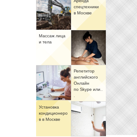
Арен­да
спец­тех­ни­ки
в Москве
Мас­саж ли­ца
и те­ла
Ре­пе­ти­тор
ан­глий­ско­го
Он­лайн
по Skype или..
.
Уста­нов­ка
кон­ди­ци­о­не­ро
в в Москве