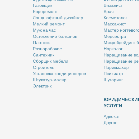
Га­зов­щик
Ви­за­жист
Ев­ро­ре­монт
Врач
Ланд­шафт­ный ди­зай­нер
Кос­ме­то­лог
Мел­кий ре­монт
Мас­са­жист
Муж на час
Ма­стер ног­те­во­г
Остек­ле­ние бал­ко­нов
Мед­сест­ра
Плот­ник
Мик­роб­дей­динг 
Раз­но­ра­бо­чие
Нар­ко­лог
Сан­тех­ник
На­ра­щи­ва­ние во
Сбор­щик ме­бе­ли
На­ра­щи­ва­ние ре
Стро­и­тель
Па­рик­махер
Уста­нов­ка кон­ди­ци­о­не­ров
Пси­хи­атр
Шту­ка­тур-ма­ляр
Шу­га­ринг
Элек­трик
ЮРИДИЧЕСКИ
УСЛУГИ
Адво­кат
Дру­гое
Но­та­ри­ус
Оцен­щик