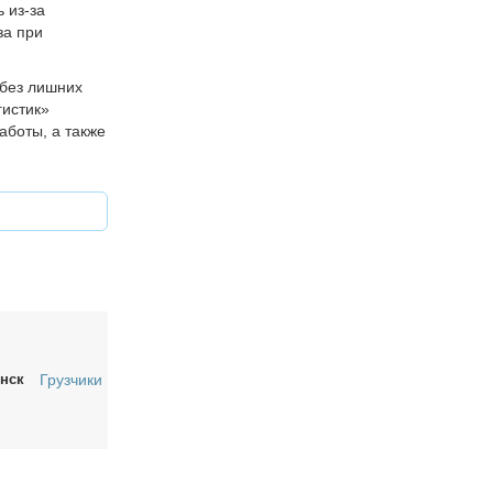
 из-за
за при
без лишних
гистик»
аботы, а также
нск
Грузчики