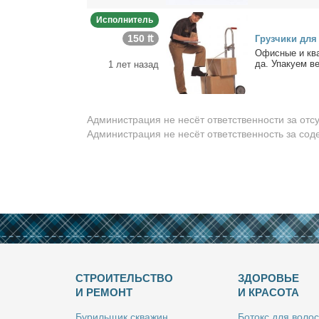
Исполнитель
150 ₶
Груз­чи­ки для 
Офис­ные и квар
да. Упа­ку­ем ве
1 лет назад
Администрация не несёт ответственности за отс
Администрация не несёт ответственность за со
СТРОИТЕЛЬСТВО
ЗДОРОВЬЕ
И РЕМОНТ
И КРАСОТА
Бу­риль­щик сква­жин
Бо­токс для во­лос