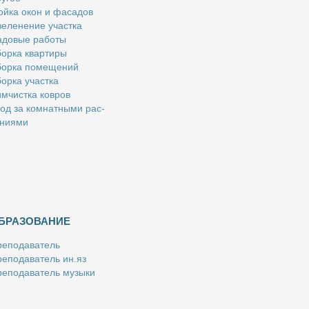
й­ка окон и фа­са­дов
е­ле­не­ние участ­ка
­до­вые ра­бо­ты
ор­ка квар­ти­ры
ор­ка по­ме­ще­ний
ор­ка участ­ка
м­чист­ка ков­ров
од за ком­нат­ны­ми рас­
­ни­я­ми
БРАЗОВАНИЕ
е­по­да­ва­тель
е­по­да­ва­тель ин.яз
е­по­да­ва­тель му­зы­ки
­пе­ти­тор