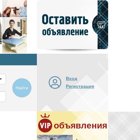
Добавить
новое
объявление
Вход
Регистрация
Найти
объявления