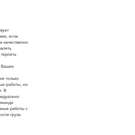
твует
вии, если
 качественно.
авлять
 терпеть
е Ваших
не только
ые работы, но
. В
видуально
оманда
чные работы с
ости груза.