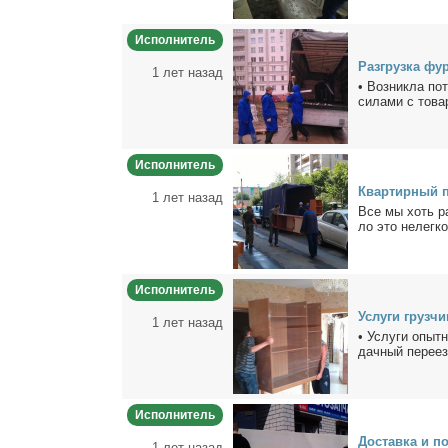
Исполнитель
Раз­груз­ка фур
1 лет назад
• Воз­ник­ла по­
си­ла­ми с то­ва­
Исполнитель
Квар­тир­ный п
1 лет назад
Все мы хоть раз 
ло это нелег­кое
Исполнитель
Услу­ги груз­чи
1 лет назад
• Услу­ги опыт­
дач­ный пе­ре­ез
Исполнитель
До­став­ка и по
1 лет назад