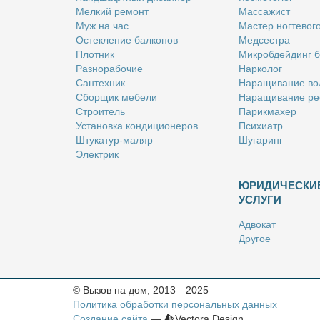
Мел­кий ре­монт
Мас­са­жист
Муж на час
Ма­стер ног­те­во­г
Остек­ле­ние бал­ко­нов
Мед­сест­ра
Плот­ник
Мик­роб­дей­динг 
Раз­но­ра­бо­чие
Нар­ко­лог
Сан­тех­ник
На­ра­щи­ва­ние во
Сбор­щик ме­бе­ли
На­ра­щи­ва­ние ре
Стро­и­тель
Па­рик­махер
Уста­нов­ка кон­ди­ци­о­не­ров
Пси­хи­атр
Шту­ка­тур-ма­ляр
Шу­га­ринг
Элек­трик
ЮРИДИЧЕСКИ
УСЛУГИ
Адво­кат
Дру­гое
Но­та­ри­ус
Оцен­щик
Ри­эл­тор
© Вызов на дом, 2013—2025
Стра­хо­вой агент
Политика обработки персональных данных
Юрист
Создание сайта
—
Vectora Design