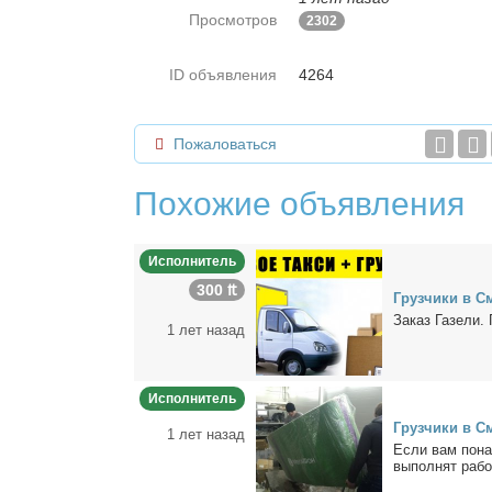
Просмотров
2302
ID объявления
4264
Пожаловаться
Похожие объявления
Исполнитель
300 ₶
Груз­чи­ки в С
За­каз Га­зе­ли. 
1 лет назад
Исполнитель
Груз­чи­ки в С
1 лет назад
Ес­ли вам по­на­
вы­пол­нят ра­бо