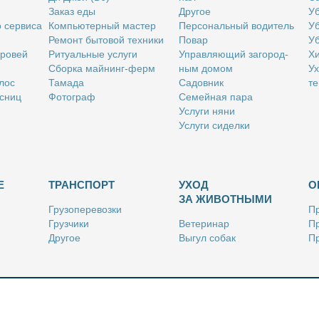
За­каз еды
Дру­гое
Уб
о сер­ви­са
Ком­пью­тер­ный ма­стер
Пер­со­наль­ный во­ди­тель
Уб
Ре­монт бы­то­вой тех­ни­ки
По­вар
Уб
бро­вей
Ри­ту­аль­ные услу­ги
Управ­ля­ю­щий за­го­род­
Хи
Сбор­ка май­нинг-ферм
ным до­мом
Ух
­лос
Та­ма­да
Са­дов­ник
те
с­ниц
Фо­то­граф
Се­мей­ная па­ра
Услу­ги ня­ни
Услу­ги си­дел­ки
Е
ТРАНСПОРТ
УХОД
О
ЗА ЖИВОТНЫМИ
Гру­зо­пе­ре­воз­ки
Пр
Груз­чи­ки
Ве­те­ри­нар
Пр
Дру­гое
Вы­гул со­бак
Пр
Ку­рьер
Дру­гое
Ре
Лич­ный во­ди­тель
Ки­но­лог
Так­си
Стриж­ка жи­вот­ных
Уход за ак­ва­ри­ума­ми