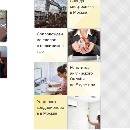
Арен­да
спец­тех­ни­ки
в Москве
Со­про­вож­де­н
ие сде­лок
с недви­жи­мо­с
тью
Ре­пе­ти­тор
ан­глий­ско­го
Он­лайн
по Skype или..
.
Уста­нов­ка
кон­ди­ци­о­не­ро
в в Москве