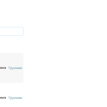
енск
Грузчики
енск
Грузчики