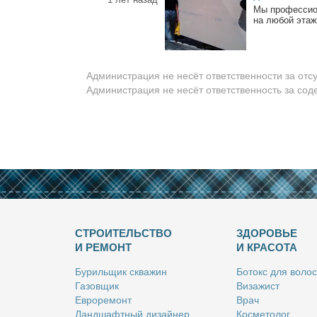
Мы про­фес­сио­
на лю­бой этаж.
Администрация не несёт ответственности за отс
Администрация не несёт ответственность за со
СТРОИТЕЛЬСТВО
ЗДОРОВЬЕ
И РЕМОНТ
И КРАСОТА
Бу­риль­щик сква­жин
Бо­токс для во­лос
Га­зов­щик
Ви­за­жист
Ев­ро­ре­монт
Врач
Ланд­шафт­ный ди­зай­нер
Кос­ме­то­лог