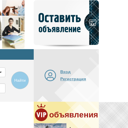
Добавить
новое
объявление
Вход
Регистрация
Найти
объявления