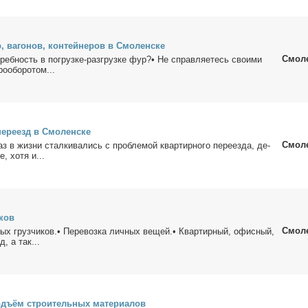
, ва­го­нов, кон­тей­не­ров в Смо­лен­ске
Смол
треб­ность в по­груз­ке-раз­груз­ке фур?• Не справ­ля­е­тесь сво­и­ми
ро­обо­ро­том...
е­ре­езд в Смо­лен­ске
Смол
в жиз­ни стал­ки­ва­лись с про­бле­мой квар­тир­но­го пе­ре­ез­да, де­
, хо­тя и...
­ков
Смол
ных груз­чи­ков.• Пе­ре­воз­ка лич­ных ве­щей.• Квар­тир­ный, офис­ный,
д, а так...
дъ­ём стро­и­тель­ных ма­те­ри­а­лов