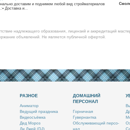
Смол
наль­но до­ста­вим и под­ни­мем лю­бой вид строй­ма­те­ри­а­лов
:• До­став­ка и...
утствие надлежащего образования, лицензий и аккредитаций масте
держание объявлений. Не является публичной офертой.
РАЗНОЕ
ДОМАШНИЙ
У
ПЕРСОНАЛ
Ани­ма­тор
Вы
Ве­ду­щий празд­ни­ка
Гор­нич­ная
Др
Ви­део­съём­ка
Гу­вер­нант­ка
Мо
Дед Мо­роз
Об­слу­жи­ва­ю­щий пер­со­
Оз
Ди Джей (DJ)
нал
Са