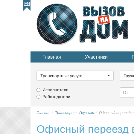
EN
Главная
Участники
Выберите
Выбер
категорию...
катего
Транспортные услуги
Груз
Исполнители
Работодатели
Главная
Транспорт
Грузчики
Офисный переезд в
Офисный переезд 