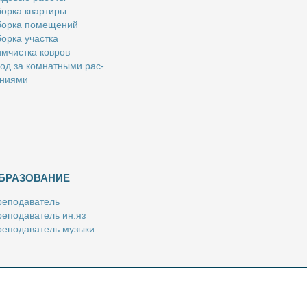
ор­ка квар­ти­ры
ор­ка по­ме­ще­ний
ор­ка участ­ка
м­чист­ка ков­ров
од за ком­нат­ны­ми рас­
­ни­я­ми
БРАЗОВАНИЕ
е­по­да­ва­тель
е­по­да­ва­тель ин.яз
е­по­да­ва­тель му­зы­ки
­пе­ти­тор