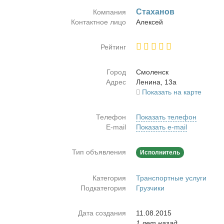
Ста­ха­нов
Компания
Контактное лицо
Алек­сей
Рейтинг
Город
Смо­ленск
Адрес
Ле­ни­на, 13а
Показать на карте
Телефон
Показать телефон
E-mail
Показать e-mail
Тип объявления
Исполнитель
Категория
Транспортные услуги
Подкатегория
Грузчики
Дата создания
11.08.2015
1 лет назад