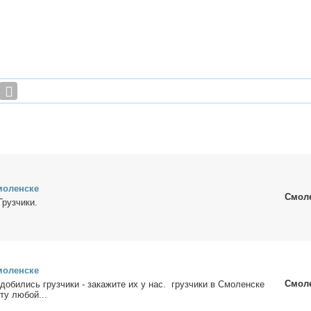
мо­лен­ске
Смол
Груз­чи­ки.
мо­лен­ске
Смол
до­би­лись груз­чи­ки - за­ка­жи­те их у нас. груз­чи­ки в Смо­лен­ске
­ту лю­бой...