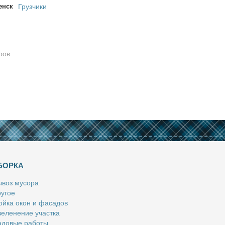
енск
Грузчики
ров.
БОРКА
­воз му­со­ра
у­гое
й­ка окон и фа­са­дов
е­ле­не­ние участ­ка
­до­вые ра­бо­ты