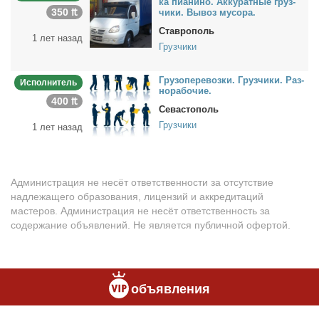
ка пи­а­ни­но. Ак­ку­рат­ные груз­
350 ₶
чи­ки. Вы­воз му­со­ра.
Ставрополь
1 лет назад
Грузчики
Гру­зо­пе­ре­воз­ки. Груз­чи­ки. Раз­
Исполнитель
но­ра­бо­чие.
400 ₶
Севастополь
Грузчики
1 лет назад
Администрация не несёт ответственности за отсутствие
надлежащего образования, лицензий и аккредитаций
мастеров. Администрация не несёт ответственность за
содержание объявлений. Не является публичной офертой.
объявления