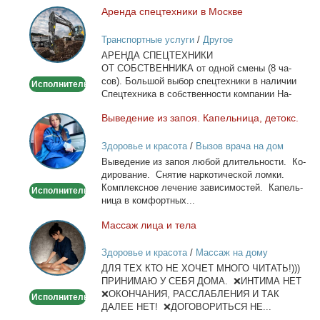
Арен­да спец­тех­ни­ки в Москве
Аренда
спецтехники
Транспортные услуги
/
Другое
в
АРЕНДА СПЕЦТЕХНИКИ
Москве
ОТ СОБСТВЕННИКА от од­ной сме­ны (8 ча­
сов). Боль­шой вы­бор спец­тех­ни­ки в на­ли­чии
Исполнитель
Спец­тех­ни­ка в соб­ствен­но­сти ком­па­нии На­
лич­ный...
Вы­ве­де­ние из за­поя. Ка­пель­ни­ца, де­токс.
Выведение
из
Здоровье и красота
/
Вызов врача на дом
запоя.
Вы­ве­де­ние из за­поя лю­бой дли­тель­но­сти. Ко­
Капельница,
ди­ро­ва­ние. Сня­тие нар­ко­ти­че­ской лом­ки.
детокс.
Ком­плекс­ное ле­че­ние за­ви­си­мо­стей. Ка­пель­
Исполнитель
ни­ца в ком­форт­ных...
Мас­саж ли­ца и те­ла
Массаж
лица
Здоровье и красота
/
Массаж на дому
и
ДЛЯ ТЕХ КТО НЕ ХОЧЕТ МНОГО ЧИТАТЬ!)))
тела
ПРИНИМАЮ У СЕБЯ ДОМА. ❌ИНТИМА НЕТ
❌ОКОНЧАНИЯ, РАССЛАБЛЕНИЯ И ТАК
Исполнитель
ДАЛЕЕ НЕТ! ❌ДОГОВОРИТЬСЯ НЕ...