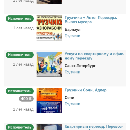
1 лет назад
Груз­чи­ки + Ав­то. Пе­ре­ез­ды.
Исполнитель
Вы­воз му­со­ра
1 лет назад
Барнаул
Грузчики
Услу­ги по квар­тир­но­му и офис­
Исполнитель
но­му пе­ре­ез­ду
1 лет назад
Санкт-Петербург
Грузчики
Груз­чи­ки Со­чи, Адлер
Исполнитель
Сочи
400 ₶
Грузчики
1 лет назад
Квар­тир­ный пе­ре­езд. Пе­ре­воз­
Исполнитель