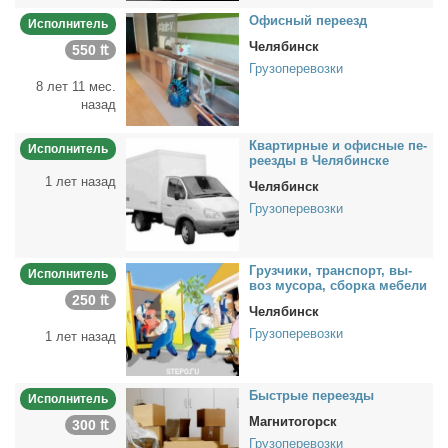
Офис­ный пе­ре­езд
Исполнитель
Челябинск
550 ₶
Грузоперевозки
8 лет 11 мес.
назад
Квар­тир­ные и офис­ные пе­
Исполнитель
ре­ез­ды в Че­ля­бин­ске
1 лет назад
Челябинск
Грузоперевозки
Груз­чи­ки, транс­порт, вы­
Исполнитель
воз му­со­ра, сбор­ка ме­бе­ли
250 ₶
Челябинск
Грузоперевозки
1 лет назад
Быст­рые пе­ре­ез­ды
Исполнитель
Магнитогорск
300 ₶
Грузоперевозки