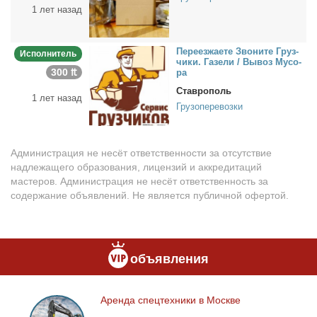
1 лет назад
Пе­ре­ез­жа­е­те Зво­ни­те Груз­
Исполнитель
чи­ки. Га­зе­ли / Вы­воз Му­со­
300 ₶
ра
Ставрополь
1 лет назад
Грузоперевозки
Администрация не несёт ответственности за отсутствие
надлежащего образования, лицензий и аккредитаций
мастеров. Администрация не несёт ответственность за
содержание объявлений. Не является публичной офертой.
объявления
Арен­да спец­тех­ни­ки в Москве
Аренда
спецтехники