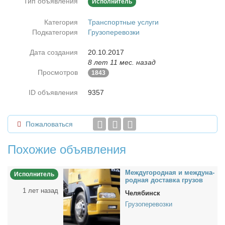
Тип объявления
Исполнитель
Категория
Транспортные услуги
Подкатегория
Грузоперевозки
Дата создания
20.10.2017
8 лет 11 мес. назад
Просмотров
1843
ID объявления
9357
Пожаловаться
Похожие объявления
Меж­ду­го­род­ная и меж­ду­на­
Исполнитель
род­ная до­став­ка гру­зов
1 лет назад
Челябинск
Грузоперевозки