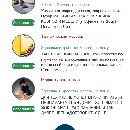
Уборка
/
Химчистка ковров
на
Хим­чист­ка ков­ров, ди­ва­нов, ков­ро­ли­на на до­
дому/
му/офи­се. ХИМЧИСТКА КОВРОЛИНА,
офисе
КОВРОВ И МЕБЕЛИ (в Офи­се и на До­му) -
Исполнитель
Це­на: от 55 ₽ за...
Тан­три­че­ский мас­саж
Тантрический
массаж
Здоровье и красота
/
Массаж на дому
ТАНТРИЧЕСКИЙ МАССАЖ, это ис­кус­ство по­
гру­же­ния те­ла и со­зна­ния в ми­сте­рию грёз, та­
ин­ствен­ной неги и чув­ствен­но­го на­сла­жде­ния.
Исполнитель
С его по­мо­щью вы...
Мас­саж ли­ца и те­ла
Массаж
лица
Здоровье и красота
/
Массаж на дому
и
ДЛЯ ТЕХ КТО НЕ ХОЧЕТ МНОГО ЧИТАТЬ!)))
тела
ПРИНИМАЮ У СЕБЯ ДОМА. ❌ИНТИМА НЕТ
❌ОКОНЧАНИЯ, РАССЛАБЛЕНИЯ И ТАК
Исполнитель
ДАЛЕЕ НЕТ! ❌ДОГОВОРИТЬСЯ НЕ...