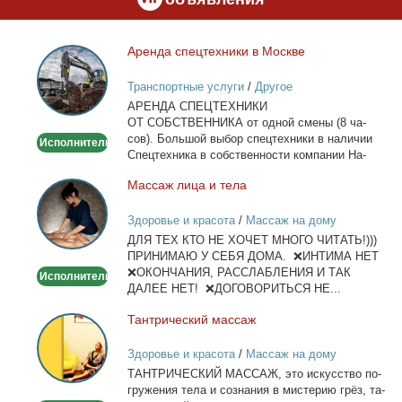
Арен­да спец­тех­ни­ки в Москве
Аренда
спецтехники
Транспортные услуги
/
Другое
в
АРЕНДА СПЕЦТЕХНИКИ
Москве
ОТ СОБСТВЕННИКА от од­ной сме­ны (8 ча­
сов). Боль­шой вы­бор спец­тех­ни­ки в на­ли­чии
Исполнитель
Спец­тех­ни­ка в соб­ствен­но­сти ком­па­нии На­
лич­ный...
Мас­саж ли­ца и те­ла
Массаж
лица
Здоровье и красота
/
Массаж на дому
и
ДЛЯ ТЕХ КТО НЕ ХОЧЕТ МНОГО ЧИТАТЬ!)))
тела
ПРИНИМАЮ У СЕБЯ ДОМА. ❌ИНТИМА НЕТ
❌ОКОНЧАНИЯ, РАССЛАБЛЕНИЯ И ТАК
Исполнитель
ДАЛЕЕ НЕТ! ❌ДОГОВОРИТЬСЯ НЕ...
Тан­три­че­ский мас­саж
Тантрический
массаж
Здоровье и красота
/
Массаж на дому
ТАНТРИЧЕСКИЙ МАССАЖ, это ис­кус­ство по­
гру­же­ния те­ла и со­зна­ния в ми­сте­рию грёз, та­