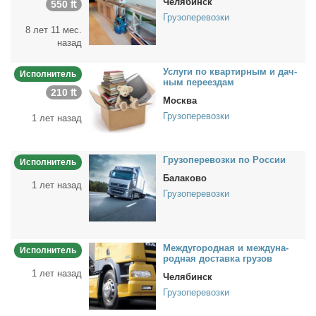
Челябинск
550 ₶
Грузоперевозки
8 лет 11 мес.
назад
Услу­ги по квар­тир­ным и дач­
Исполнитель
ным пе­ре­ез­дам
210 ₶
Москва
Грузоперевозки
1 лет назад
Гру­зо­пе­ре­воз­ки по Рос­сии
Исполнитель
Балаково
1 лет назад
Грузоперевозки
Меж­ду­го­род­ная и меж­ду­на­
Исполнитель
род­ная до­став­ка гру­зов
1 лет назад
Челябинск
Грузоперевозки