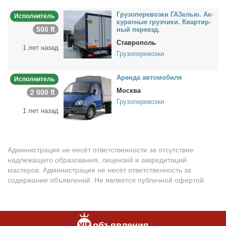
Гру­зо­пе­ре­воз­ки ГАЗелью. Ак­
Исполнитель
ку­рат­ные груз­чи­ки. Квар­тир­
500 ₶
ный пе­ре­езд.
Ставрополь
1 лет назад
Грузоперевозки
Арен­да ав­то­мо­би­ля
Исполнитель
Москва
2 000 ₶
Грузоперевозки
1 лет назад
Администрация не несёт ответственности за отсутствие
надлежащего образования, лицензий и аккредитаций
мастеров. Администрация не несёт ответственность за
содержание объявлений. Не является публичной офертой.
объявления