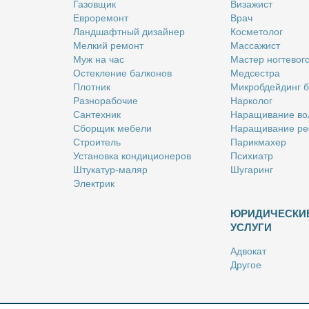
Га­зов­щик
Ви­за­жист
Ев­ро­ре­монт
Врач
Ланд­шафт­ный ди­зай­нер
Кос­ме­то­лог
Мел­кий ре­монт
Мас­са­жист
Муж на час
Ма­стер ног­те­во­г
Остек­ле­ние бал­ко­нов
Мед­сест­ра
Плот­ник
Мик­роб­дей­динг 
Раз­но­ра­бо­чие
Нар­ко­лог
Сан­тех­ник
На­ра­щи­ва­ние во
Сбор­щик ме­бе­ли
На­ра­щи­ва­ние ре
Стро­и­тель
Па­рик­махер
Уста­нов­ка кон­ди­ци­о­не­ров
Пси­хи­атр
Шту­ка­тур-ма­ляр
Шу­га­ринг
Элек­трик
ЮРИДИЧЕСКИ
УСЛУГИ
Адво­кат
Дру­гое
Но­та­ри­ус
Оцен­щик
Ри­эл­тор