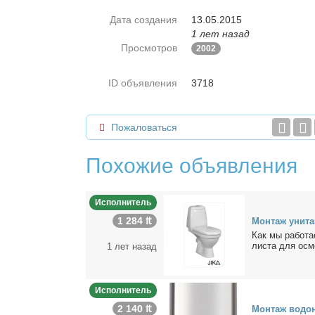
Дата создания
13.05.2015
1 лет назад
Просмотров
2002
ID объявления
3718
Пожаловаться
Похожие объявления
Исполнитель
1 284 ₶
Мон­таж уни­та­
Как мы ра­бо­та
ли­ста для осмо
1 лет назад
Исполнитель
2 140 ₶
Мон­таж во­до­н