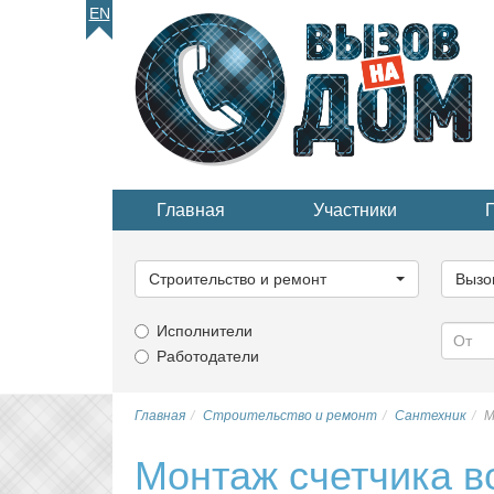
EN
Главная
Участники
Выберите
Выбер
категорию...
катего
Строительство и ремонт
Вызо
Исполнители
Работодатели
Главная
Строительство и ремонт
Сантехник
М
Монтаж счетчика в