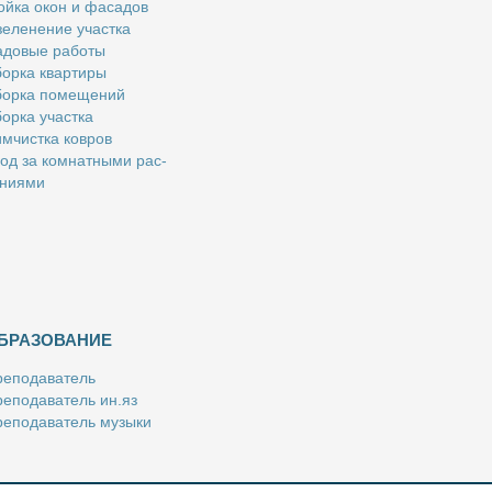
й­ка окон и фа­са­дов
е­ле­не­ние участ­ка
­до­вые ра­бо­ты
ор­ка квар­ти­ры
ор­ка по­ме­ще­ний
ор­ка участ­ка
м­чист­ка ков­ров
од за ком­нат­ны­ми рас­
­ни­я­ми
БРАЗОВАНИЕ
е­по­да­ва­тель
е­по­да­ва­тель ин.яз
е­по­да­ва­тель му­зы­ки
­пе­ти­тор