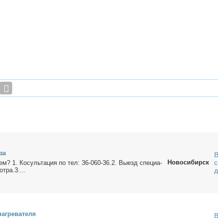
за
В
Новосибирск
с
­ем? 1. Ко­суль­та­ция по тел: 36-060-36.2. Вы­езд спе­ци­а­
т­ра.3....
а­гре­ва­те­ля
В