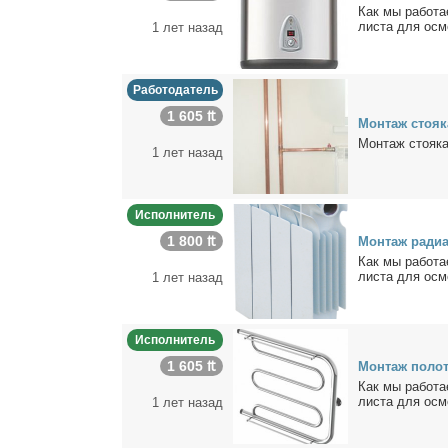
Как мы ра­бо­та
ли­ста для осмо
1 лет назад
Работодатель
1 605 ₶
Мон­таж сто­я­
Мон­таж сто­я­к
1 лет назад
Исполнитель
1 800 ₶
Мон­таж ра­ди­а
Как мы ра­бо­та
ли­ста для осмо
1 лет назад
Исполнитель
1 605 ₶
Мон­таж по­ло­т
Как мы ра­бо­та
ли­ста для осмо
1 лет назад