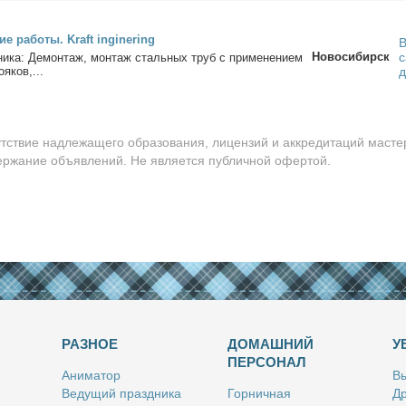
кие ра­бо­ты. Kraft inginering
В
Новосибирск
с
­ни­ка: Де­мон­таж, мон­таж сталь­ных труб с при­ме­не­ни­ем
­я­ков,...
утствие надлежащего образования, лицензий и аккредитаций масте
держание объявлений. Не является публичной офертой.
РАЗНОЕ
ДОМАШНИЙ
У
ПЕРСОНАЛ
Ани­ма­тор
Вы
Ве­ду­щий празд­ни­ка
Гор­нич­ная
Др