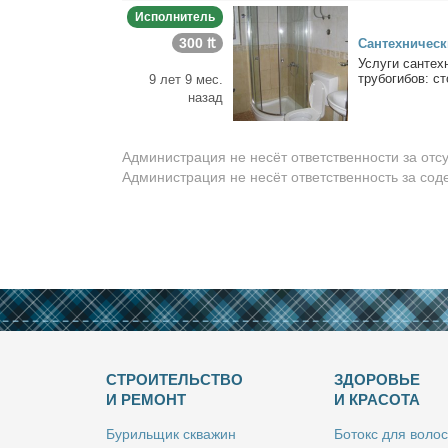
Исполнитель
300 ₶
Сан­тех­ни­че­с
Услу­ги сан­тех
тру­бо­ги­бов: сто
9 лет 9 мес.
назад
Администрация не несёт ответственности за отс
Администрация не несёт ответственность за со
СТРОИТЕЛЬСТВО
ЗДОРОВЬЕ
И РЕМОНТ
И КРАСОТА
Бу­риль­щик сква­жин
Бо­токс для во­лос