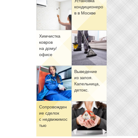
Уста­нов­ка
кон­ди­ци­о­не­ро
в в Москве
Хим­чист­ка
ков­ров
на до­му/
офи­се
Вы­ве­де­ние
из за­поя.
Ка­пель­ни­ца,
де­токс.
Со­про­вож­де­н
ие сде­лок
с недви­жи­мо­с
тью