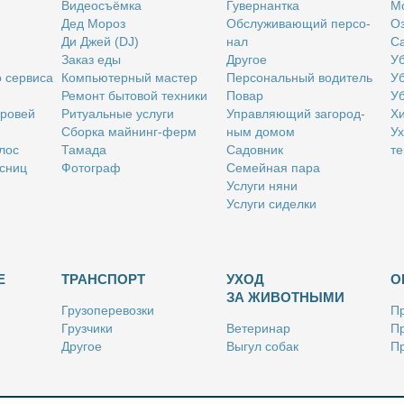
Ви­део­съём­ка
Гу­вер­нант­ка
Мо
Дед Мо­роз
Об­слу­жи­ва­ю­щий пер­со­
Оз
Ди Джей (DJ)
нал
Са
За­каз еды
Дру­гое
Уб
о сер­ви­са
Ком­пью­тер­ный ма­стер
Пер­со­наль­ный во­ди­тель
Уб
Ре­монт бы­то­вой тех­ни­ки
По­вар
Уб
бро­вей
Ри­ту­аль­ные услу­ги
Управ­ля­ю­щий за­го­род­
Хи
Сбор­ка май­нинг-ферм
ным до­мом
Ух
­лос
Та­ма­да
Са­дов­ник
те
с­ниц
Фо­то­граф
Се­мей­ная па­ра
Услу­ги ня­ни
Услу­ги си­дел­ки
Е
ТРАНСПОРТ
УХОД
О
ЗА ЖИВОТНЫМИ
Гру­зо­пе­ре­воз­ки
Пр
Груз­чи­ки
Ве­те­ри­нар
Пр
Дру­гое
Вы­гул со­бак
Пр
Ку­рьер
Дру­гое
Ре
Лич­ный во­ди­тель
Ки­но­лог
Так­си
Стриж­ка жи­вот­ных