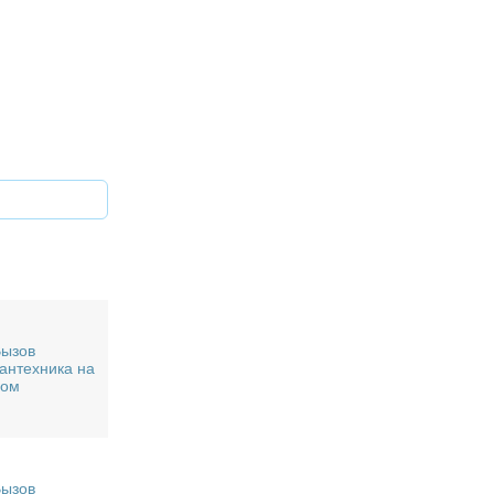
ызов
антехника на
дом
ызов