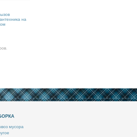
ызов
антехника на
дом
ров.
БОРКА
­воз му­со­ра
у­гое