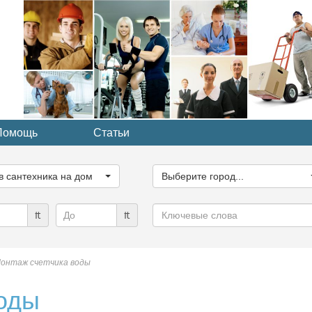
Помощь
Статьи
ите
Выберите
рию...
город...
в сантехника на дом
Выберите город...
Ключевые
₶
₶
слова
онтаж счетчика воды
оды