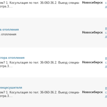
Новосибирск
с
­ем? 1. Ко­суль­та­ция по тел: 36-060-36.2. Вы­езд спе­ци­а­
т­ра.3....
В
ка отоп­ле­ния
Новосибирск
с
а отоп­ле­ния
­то­ра отоп­ле­ния
В
Новосибирск
с
­ем? 1. Ко­суль­та­ция по тел: 36-060-36.2. Вы­езд спе­ци­а­
т­ра.3....
ен­це­су­ши­те­ля
В
Новосибирск
с
­ем? 1. Ко­суль­та­ция по тел: 36-060-36.2. Вы­езд спе­ци­а­
т­ра.3....