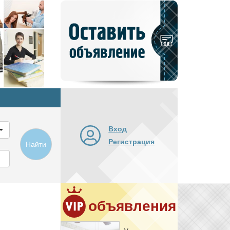
Добавить
новое
объявление
Вход
Регистрация
Найти
объявления