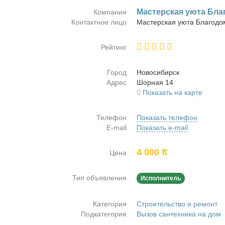
Ма­стер­ская уюта Бла­
Компания
Контактное лицо
Ма­стер­ская уюта Бла­го­до
Рейтинг
Город
Но­во­си­бирск
Адрес
Шор­ная 14
Показать на карте
Телефон
Показать телефон
E-mail
Показать e-mail
4 000 ₶
Цена
Тип объявления
Исполнитель
Категория
Строительство и ремонт
Подкатегория
Вызов сантехника на дом