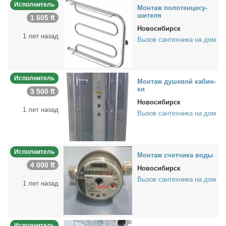
Исполнитель
Мон­таж по­ло­тен­це­су­
ши­те­ля
1 605 ₶
Новосибирск
1 лет назад
Вызов сантехника на дом
Исполнитель
Мон­таж ду­ше­вой ка­бин­
ки
3 500 ₶
Новосибирск
1 лет назад
Вызов сантехника на дом
Исполнитель
Мон­таж счет­чи­ка во­ды
4 000 ₶
Новосибирск
Вызов сантехника на дом
1 лет назад
Исполнитель