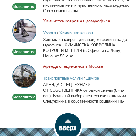
ин­ствен­ной неги и чув­ствен­но­го на­сла­жде­ния.
Исполнитель
С его по­мо­щью вы...
Хим­чист­ка ков­ров на до­му/офи­се
Химчистка
ковров
Уборка
/
Химчистка ковров
на
Хим­чист­ка ков­ров, ди­ва­нов, ков­ро­ли­на на до­
дому/
му/офи­се. ХИМЧИСТКА КОВРОЛИНА,
офисе
КОВРОВ И МЕБЕЛИ (в Офи­се и на До­му) -
Исполнитель
Це­на: от 55 ₽ за...
Арен­да спец­тех­ни­ки в Москве
Аренда
спецтехники
Транспортные услуги
/
Другое
в
АРЕНДА СПЕЦТЕХНИКИ
Москве
ОТ СОБСТВЕННИКА от од­ной сме­ны (8 ча­
сов). Боль­шой вы­бор спец­тех­ни­ки в на­ли­чии
Исполнитель
Спец­тех­ни­ка в соб­ствен­но­сти ком­па­нии На­
лич­ный...