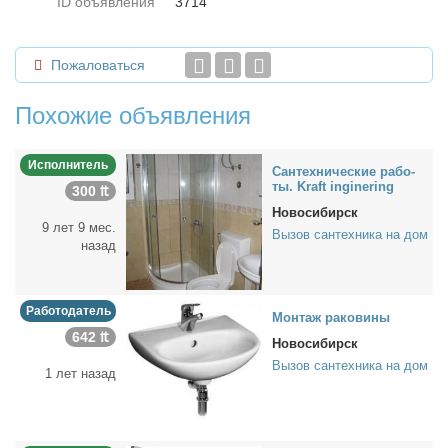
ID объявления
3714
Пожаловаться
Похожие объявления
Исполнитель
Сан­тех­ни­че­ские ра­бо­
ты. Kraft inginering
300 ₶
Новосибирск
9 лет 9 мес.
Вызов сантехника на дом
назад
Работодатель
Мон­таж ра­ко­ви­ны
642 ₶
Новосибирск
Вызов сантехника на дом
1 лет назад