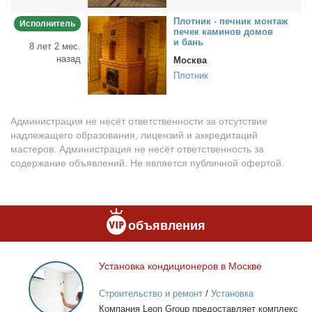
Плот­ник - печ­ник мон­таж
Исполнитель
пе­чек ка­ми­нов до­мов
и бань
8 лет 2 мес.
назад
Москва
Плотник
Администрация не несёт ответственности за отсутствие
надлежащего образования, лицензий и аккредитаций
мастеров. Администрация не несёт ответственность за
содержание объявлений. Не является публичной офертой.
объявления
Уста­нов­ка кон­ди­ци­о­не­ров в Москве
Установка
кондиционеров
Строительство и ремонт
/
Установка
в
кондиционеров
Ком­па­ния Leon Group предо­став­ля­ет ком­плекс
Москве