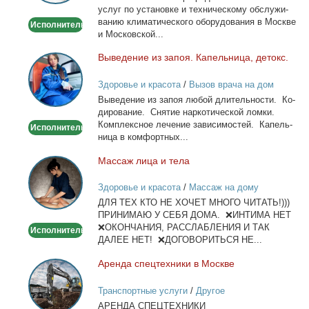
услуг по уста­нов­ке и тех­ни­че­ско­му об­слу­жи­
ва­нию кли­ма­ти­че­ско­го обо­ру­до­ва­ния в Москве
Исполнитель
и Мос­ков­ской...
Вы­ве­де­ние из за­поя. Ка­пель­ни­ца, де­токс.
Выведение
из
Здоровье и красота
/
Вызов врача на дом
запоя.
Вы­ве­де­ние из за­поя лю­бой дли­тель­но­сти. Ко­
Капельница,
ди­ро­ва­ние. Сня­тие нар­ко­ти­че­ской лом­ки.
детокс.
Ком­плекс­ное ле­че­ние за­ви­си­мо­стей. Ка­пель­
Исполнитель
ни­ца в ком­форт­ных...
Мас­саж ли­ца и те­ла
Массаж
лица
Здоровье и красота
/
Массаж на дому
и
ДЛЯ ТЕХ КТО НЕ ХОЧЕТ МНОГО ЧИТАТЬ!)))
тела
ПРИНИМАЮ У СЕБЯ ДОМА. ❌ИНТИМА НЕТ
❌ОКОНЧАНИЯ, РАССЛАБЛЕНИЯ И ТАК
Исполнитель
ДАЛЕЕ НЕТ! ❌ДОГОВОРИТЬСЯ НЕ...
Арен­да спец­тех­ни­ки в Москве
Аренда
спецтехники
Транспортные услуги
/
Другое
в
АРЕНДА СПЕЦТЕХНИКИ
Москве