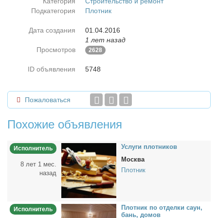
Категория
Строительство и ремонт
Подкатегория
Плотник
Дата создания
01.04.2016
1 лет назад
Просмотров
2628
ID объявления
5748
Пожаловаться
Похожие объявления
Услу­ги плот­ни­ков
Исполнитель
Москва
8 лет 1 мес.
Плотник
назад
Плот­ник по от­дел­ки саун,
Исполнитель
бань, до­мов