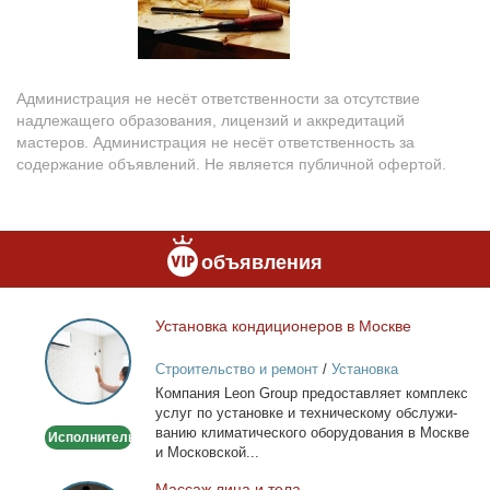
Администрация не несёт ответственности за отсутствие
надлежащего образования, лицензий и аккредитаций
мастеров. Администрация не несёт ответственность за
содержание объявлений. Не является публичной офертой.
объявления
Уста­нов­ка кон­ди­ци­о­не­ров в Москве
Установка
кондиционеров
Строительство и ремонт
/
Установка
в
кондиционеров
Ком­па­ния Leon Group предо­став­ля­ет ком­плекс
Москве
услуг по уста­нов­ке и тех­ни­че­ско­му об­слу­жи­
ва­нию кли­ма­ти­че­ско­го обо­ру­до­ва­ния в Москве
Исполнитель
и Мос­ков­ской...
Мас­саж ли­ца и те­ла