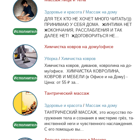
Массаж
лица
Здоровье и красота
/
Массаж на дому
и
ДЛЯ ТЕХ КТО НЕ ХОЧЕТ МНОГО ЧИТАТЬ!)))
тела
ПРИНИМАЮ У СЕБЯ ДОМА. ❌ИНТИМА НЕТ
❌ОКОНЧАНИЯ, РАССЛАБЛЕНИЯ И ТАК
Исполнитель
ДАЛЕЕ НЕТ! ❌ДОГОВОРИТЬСЯ НЕ...
Хим­чист­ка ков­ров на до­му/офи­се
Химчистка
ковров
Уборка
/
Химчистка ковров
на
Хим­чист­ка ков­ров, ди­ва­нов, ков­ро­ли­на на до­
дому/
му/офи­се. ХИМЧИСТКА КОВРОЛИНА,
офисе
КОВРОВ И МЕБЕЛИ (в Офи­се и на До­му) -
Исполнитель
Це­на: от 55 ₽ за...
Тан­три­че­ский мас­саж
Тантрический
массаж
Здоровье и красота
/
Массаж на дому
ТАНТРИЧЕСКИЙ МАССАЖ, это ис­кус­ство по­
гру­же­ния те­ла и со­зна­ния в ми­сте­рию грёз, та­
ин­ствен­ной неги и чув­ствен­но­го на­сла­жде­ния.
Исполнитель
С его по­мо­щью вы...
Арен­да спец­тех­ни­ки в Москве