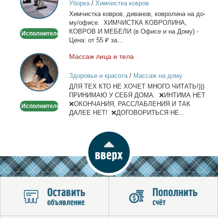
Уборка
/
Химчистка ковров
на
Хим­чист­ка ков­ров, ди­ва­нов, ков­ро­ли­на на до­
дому/
му/офи­се. ХИМЧИСТКА КОВРОЛИНА,
офисе
КОВРОВ И МЕБЕЛИ (в Офи­се и на До­му) -
Исполнитель
Це­на: от 55 ₽ за...
Мас­саж ли­ца и те­ла
Массаж
лица
Здоровье и красота
/
Массаж на дому
и
ДЛЯ ТЕХ КТО НЕ ХОЧЕТ МНОГО ЧИТАТЬ!)))
тела
ПРИНИМАЮ У СЕБЯ ДОМА. ❌ИНТИМА НЕТ
❌ОКОНЧАНИЯ, РАССЛАБЛЕНИЯ И ТАК
Исполнитель
ДАЛЕЕ НЕТ! ❌ДОГОВОРИТЬСЯ НЕ...