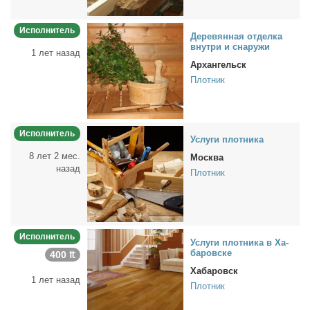
Исполнитель
Де­ре­вян­ная от­дел­ка
внут­ри и сна­ру­жи
1 лет назад
Архангельск
Плотник
Исполнитель
Услу­ги плот­ни­ка
8 лет 2 мес.
Москва
назад
Плотник
Исполнитель
Услу­ги плот­ни­ка в Ха­
ба­ров­ске
400 ₶
Хабаровск
1 лет назад
Плотник