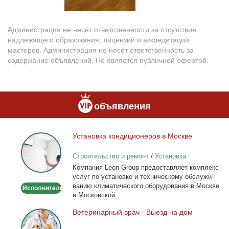
Администрация не несёт ответственности за отсутствие
надлежащего образования, лицензий и аккредитаций
мастеров. Администрация не несёт ответственность за
содержание объявлений. Не является публичной офертой.
объявления
Уста­нов­ка кон­ди­ци­о­не­ров в Москве
Установка
кондиционеров
Строительство и ремонт
/
Установка
в
кондиционеров
Ком­па­ния Leon Group предо­став­ля­ет ком­плекс
Москве
услуг по уста­нов­ке и тех­ни­че­ско­му об­слу­жи­
ва­нию кли­ма­ти­че­ско­го обо­ру­до­ва­ния в Москве
Исполнитель
и Мос­ков­ской...
Ве­те­ри­нар­ный врач - Вы­езд на дом
Ветеринарный
врач