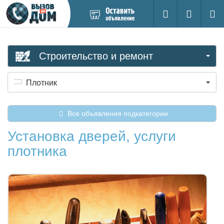
Добавить
Вход на са
Поиск
новое
объявление
Строительство и ремонт
Плотник
Все объявления подкатегории
Установка дверей, услуги
плотника