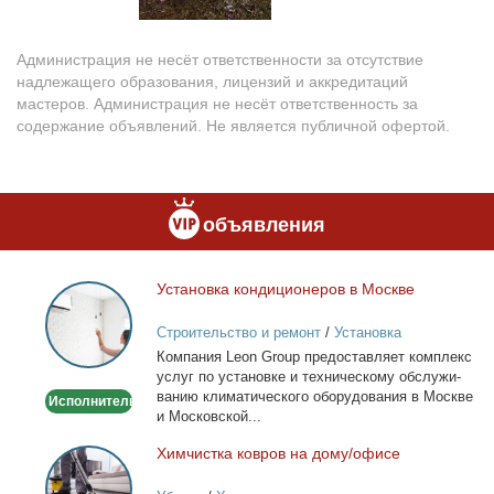
Администрация не несёт ответственности за отсутствие
надлежащего образования, лицензий и аккредитаций
мастеров. Администрация не несёт ответственность за
содержание объявлений. Не является публичной офертой.
объявления
Уста­нов­ка кон­ди­ци­о­не­ров в Москве
Установка
кондиционеров
Строительство и ремонт
/
Установка
в
кондиционеров
Ком­па­ния Leon Group предо­став­ля­ет ком­плекс
Москве
услуг по уста­нов­ке и тех­ни­че­ско­му об­слу­жи­
ва­нию кли­ма­ти­че­ско­го обо­ру­до­ва­ния в Москве
Исполнитель
и Мос­ков­ской...
Хим­чист­ка ков­ров на до­му/офи­се
Химчистка
ковров