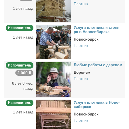
Плотник
1 лет назад
Услу­ги плот­ни­ка и сто­ля­
Исполнитель
ра в Но­во­си­бир­ске
1 лет назад
Новосибирск
Плотник
Лю­бые ра­бо­ты с де­ре­вом
Исполнитель
Воронеж
2 000 ₶
Плотник
8 лет 8 мес.
назад
Услу­ги плот­ни­ка в Но­во­
Исполнитель
си­бир­ске
1 лет назад
Новосибирск
Плотник