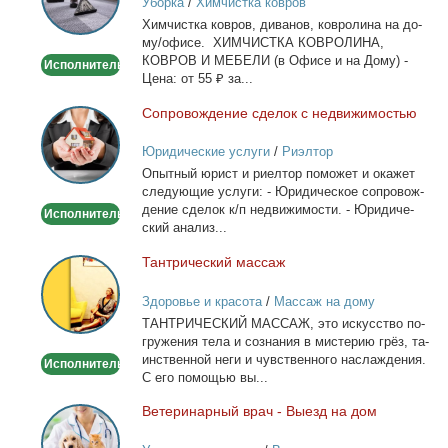
Уборка
/
Химчистка ковров
на
Хим­чист­ка ков­ров, ди­ва­нов, ков­ро­ли­на на до­
дому/
му/офи­се. ХИМЧИСТКА КОВРОЛИНА,
офисе
КОВРОВ И МЕБЕЛИ (в Офи­се и на До­му) -
Исполнитель
Це­на: от 55 ₽ за...
Со­про­вож­де­ние сде­лок с недви­жи­мо­стью
Сопровождение
сделок
Юридические услуги
/
Риэлтор
с
Опыт­ный юрист и ри­ел­тор по­мо­жет и ока­жет
недвижимостью
сле­ду­ю­щие услу­ги: - Юри­ди­че­ское со­про­вож­
де­ние сде­лок к/п недви­жи­мо­сти. - Юри­ди­че­
Исполнитель
ский ана­лиз...
Тан­три­че­ский мас­саж
Тантрический
массаж
Здоровье и красота
/
Массаж на дому
ТАНТРИЧЕСКИЙ МАССАЖ, это ис­кус­ство по­
гру­же­ния те­ла и со­зна­ния в ми­сте­рию грёз, та­
ин­ствен­ной неги и чув­ствен­но­го на­сла­жде­ния.
Исполнитель
С его по­мо­щью вы...
Ве­те­ри­нар­ный врач - Вы­езд на дом
Ветеринарный
врач