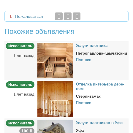
Пожаловаться
Похожие объявления
Услу­ги плот­ни­ка
Исполнитель
Петропавловк-Камчатский
1 лет назад
Плотник
От­дел­ка ин­те­рье­ра де­ре­
Исполнитель
вом
1 лет назад
Стерлитамак
Плотник
Услу­ги плот­ни­ков в Уфе
Исполнитель
Уфа
100 ₶