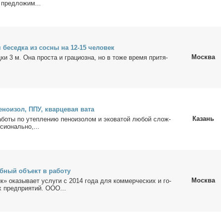
пpeдло­жим...
 бе­сед­ка из сос­ны на 12-15 че­ло­век
Москва
ки 3 м. Она про­ста и гра­ци­оз­на, но в то­же вре­мя при­тя­
е­но­изол, ППУ, квар­це­вая ва­та
Казань
а­бо­ты по утеп­ле­нию пе­но­изо­лом и эко­ва­той лю­бой слож­
сио­наль­но,...
­ный объ­ект в ра­бо­ту
Москва
» ока­зы­ва­ет услу­ги с 2014 го­да для ком­мер­че­ских и го­
 пред­при­я­тий. ООО...