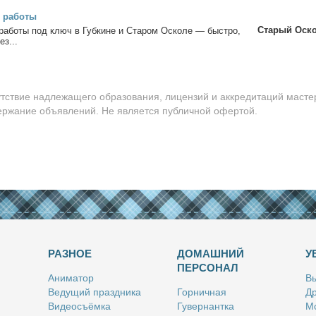
 ра­бо­ты
Старый Оск
ра­бо­ты под ключ в Губ­кине и Ста­ром Оско­ле — быст­ро,
ез...
утствие надлежащего образования, лицензий и аккредитаций масте
держание объявлений. Не является публичной офертой.
РАЗНОЕ
ДОМАШНИЙ
У
ПЕРСОНАЛ
Ани­ма­тор
Вы
Ве­ду­щий празд­ни­ка
Гор­нич­ная
Др
Ви­део­съём­ка
Гу­вер­нант­ка
Мо