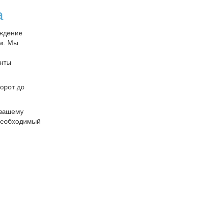
а
аждение
ым. Мы
анты
орот до
 вашему
 необходимый