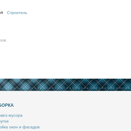
ол
Строитель
ров.
БОРКА
­воз му­со­ра
у­гое
й­ка окон и фа­са­дов