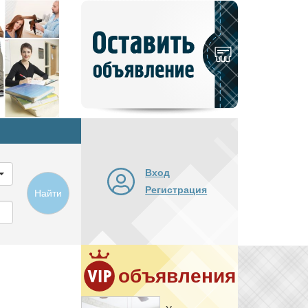
Добавить
новое
объявление
Вход
Регистрация
Найти
объявления