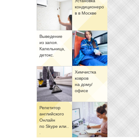
Уста­нов­ка
кон­ди­ци­о­не­ро
в в Москве
Вы­ве­де­ние
из за­поя.
Ка­пель­ни­ца,
де­токс.
Хим­чист­ка
ков­ров
на до­му/
офи­се
Ре­пе­ти­тор
ан­глий­ско­го
Он­лайн
по Skype или..
.