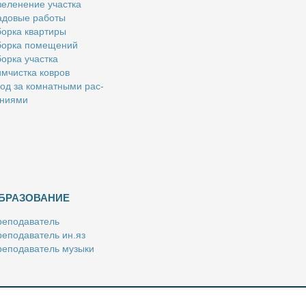
е­ле­не­ние участ­ка
­до­вые ра­бо­ты
ор­ка квар­ти­ры
ор­ка по­ме­ще­ний
ор­ка участ­ка
м­чист­ка ков­ров
од за ком­нат­ны­ми рас­
­ни­я­ми
БРАЗОВАНИЕ
е­по­да­ва­тель
е­по­да­ва­тель ин.яз
е­по­да­ва­тель му­зы­ки
­пе­ти­тор