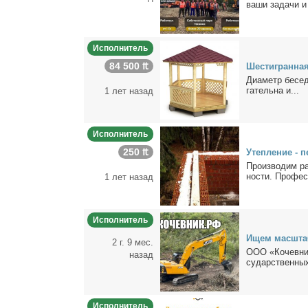
вaши зaдaчи и 
Исполнитель
84 500 ₶
Ше­сти­гран­ная
Диа­метр бе­сед­
га­тель­на и...
1 лет назад
Исполнитель
250 ₶
Утеп­ле­ние - п
Про­из­во­дим р
но­сти. Про­фес­
1 лет назад
Исполнитель
Ищем мас­штаб
2 г. 9 мес.
ООО «Ко­чев­ник
назад
судар­ствен­ных
Исполнитель