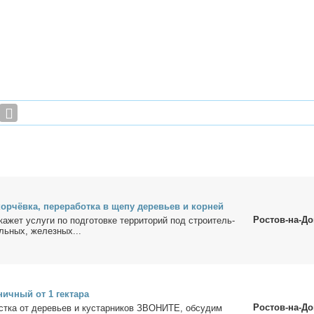
ор­чёв­ка, пе­ре­ра­бот­ка в ще­пу де­ре­вьев и кор­ней
Ростов-на-До
ока­жет услу­ги по под­го­тов­ке тер­ри­то­рий под стро­и­тель­
ль­ных, же­лез­ных...
нич­ный от 1 гек­та­ра
Ростов-на-До
cткa от де­ревьeв и кустaрни­ков ЗВOHИTE, oбсу­дим