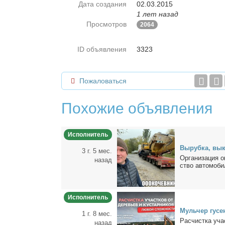
Дата создания
02.03.2015
1 лет назад
Просмотров
2064
ID объявления
3323
Пожаловаться
Похожие объявления
Исполнитель
Вы­руб­ка, вы­к
3 г. 5 мес.
Ор­га­ни­за­ция 
назад
ство ав­то­мо­би
Исполнитель
Муль­чер гу­се­
1 г. 8 мес.
Pаcчиcткa учa
назад