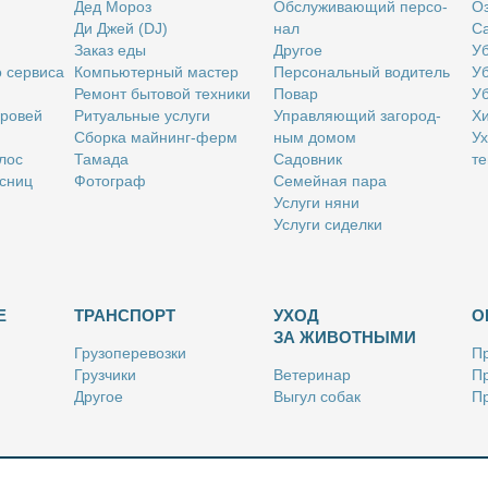
Дед Мо­роз
Об­слу­жи­ва­ю­щий пер­со­
Оз
Ди Джей (DJ)
нал
Са
За­каз еды
Дру­гое
Уб
о сер­ви­са
Ком­пью­тер­ный ма­стер
Пер­со­наль­ный во­ди­тель
Уб
Ре­монт бы­то­вой тех­ни­ки
По­вар
Уб
бро­вей
Ри­ту­аль­ные услу­ги
Управ­ля­ю­щий за­го­род­
Хи
Сбор­ка май­нинг-ферм
ным до­мом
Ух
­лос
Та­ма­да
Са­дов­ник
те
с­ниц
Фо­то­граф
Се­мей­ная па­ра
Услу­ги ня­ни
Услу­ги си­дел­ки
Е
ТРАНСПОРТ
УХОД
О
ЗА ЖИВОТНЫМИ
Гру­зо­пе­ре­воз­ки
Пр
Груз­чи­ки
Ве­те­ри­нар
Пр
Дру­гое
Вы­гул со­бак
Пр
Ку­рьер
Дру­гое
Ре
Лич­ный во­ди­тель
Ки­но­лог
Так­си
Стриж­ка жи­вот­ных
Уход за ак­ва­ри­ума­ми