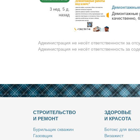
Де­мон­таж­ные
3 нед. 5 д.
Де­мон­таж­ные 
назад
ка­че­ствен­но, б
Администрация не несёт ответственности за отс
Администрация не несёт ответственность за со
СТРОИТЕЛЬСТВО
ЗДОРОВЬЕ
И РЕМОНТ
И КРАСОТА
Бу­риль­щик сква­жин
Бо­токс для во­лос
Га­зов­щик
Ви­за­жист