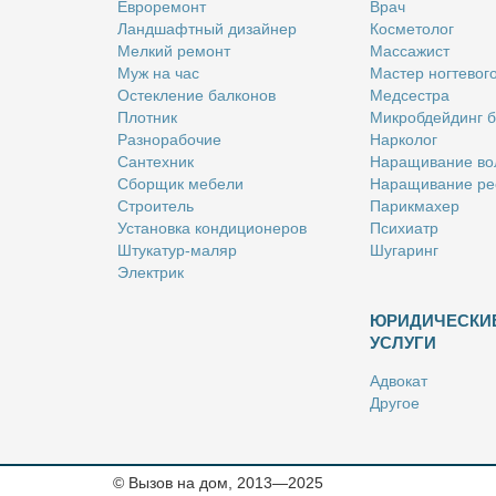
Ев­ро­ре­монт
Врач
Ланд­шафт­ный ди­зай­нер
Кос­ме­то­лог
Мел­кий ре­монт
Мас­са­жист
Муж на час
Ма­стер ног­те­во­г
Остек­ле­ние бал­ко­нов
Мед­сест­ра
Плот­ник
Мик­роб­дей­динг 
Раз­но­ра­бо­чие
Нар­ко­лог
Сан­тех­ник
На­ра­щи­ва­ние во
Сбор­щик ме­бе­ли
На­ра­щи­ва­ние ре
Стро­и­тель
Па­рик­махер
Уста­нов­ка кон­ди­ци­о­не­ров
Пси­хи­атр
Шту­ка­тур-ма­ляр
Шу­га­ринг
Элек­трик
ЮРИДИЧЕСКИ
УСЛУГИ
Адво­кат
Дру­гое
Но­та­ри­ус
Оцен­щик
Ри­эл­тор
© Вызов на дом, 2013—2025
Стра­хо­вой агент