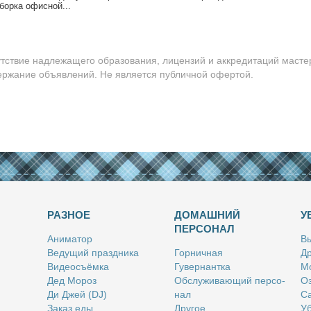
бор­ка офис­ной...
утствие надлежащего образования, лицензий и аккредитаций масте
держание объявлений. Не является публичной офертой.
РАЗНОЕ
ДОМАШНИЙ
У
ПЕРСОНАЛ
Ани­ма­тор
Вы
Ве­ду­щий празд­ни­ка
Гор­нич­ная
Др
Ви­део­съём­ка
Гу­вер­нант­ка
Мо
Дед Мо­роз
Об­слу­жи­ва­ю­щий пер­со­
Оз
Ди Джей (DJ)
нал
Са
За­каз еды
Дру­гое
Уб