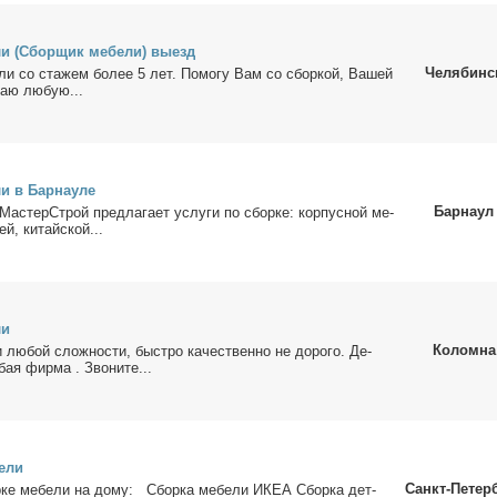
ли (Сбор­щик ме­бе­ли) вы­езд
Челябинс
ли со ста­жем бо­лее 5 лет. По­мо­гу Вам со сбор­кой, Ва­шей
­раю лю­бую...
ли в Бар­нау­ле
Барнаул
МастерСтрой пред­ла­га­ет услу­ги по сбор­ке: кор­пус­ной ме­
ей, ки­тай­ской...
ли
Коломна
 лю­бой слож­но­сти, быст­ро ка­че­ствен­но не до­ро­го. Де­
ая фир­ма . Зво­ни­те...
е­ли
Санкт-Петер
­ке ме­бе­ли на до­му: Сбор­ка ме­бе­ли ИКЕА Сбор­ка дет­