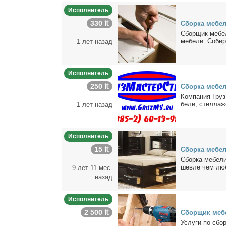
Исполнитель
330 ₶
Сбор­ка ме­бе­
Сбор­щик ме­бе­
ме­бе­ли. Со­би
1 лет назад
Исполнитель
250 ₶
Сбор­ка ме­бе­
Ком­па­ния Груз
бе­ли, стел­ла­ж
1 лет назад
Исполнитель
15 ₶
Сбор­ка ме­бе­
Сбор­ка ме­бе­ли
шев­ле чем лю­б
9 лет 11 мес.
назад
Исполнитель
2 500 ₶
Сбор­щик ме­б
Услу­ги по сбор