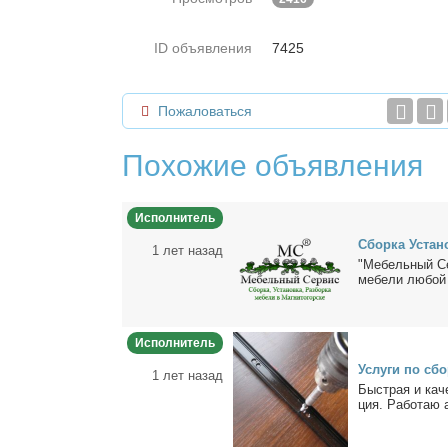
ID объявления
7425
Пожаловаться
Похожие объявления
Исполнитель
Сбор­ка Уста­но
1 лет назад
"Ме­бель­ный Сер
ме­бе­ли лю­бой 
Исполнитель
Услу­ги по сбо
1 лет назад
Быст­рая и ка­че
ция. Ра­бо­таю ак