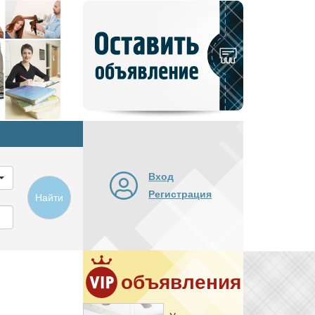
Добавить
новое
объявление
Вход
Регистрация
Найти
объявления