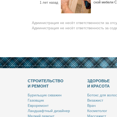
ской ме­бе­ли С
1 лет назад
Администрация не несёт ответственности за отс
Администрация не несёт ответственность за со
СТРОИТЕЛЬСТВО
ЗДОРОВЬЕ
И РЕМОНТ
И КРАСОТА
Бу­риль­щик сква­жин
Бо­токс для во­лос
Га­зов­щик
Ви­за­жист
Ев­ро­ре­монт
Врач
Ланд­шафт­ный ди­зай­нер
Кос­ме­то­лог
Мел­кий ре­монт
Мас­са­жист