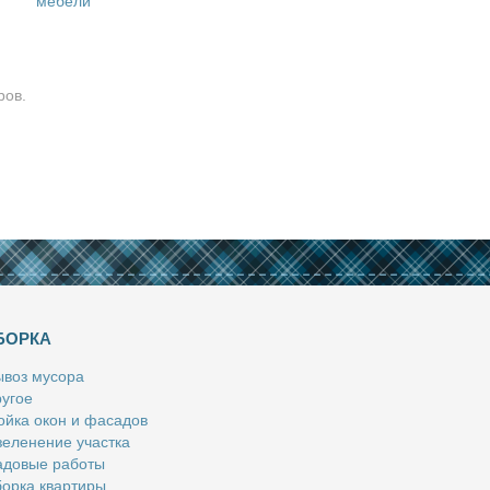
мебели
ров.
БОРКА
­воз му­со­ра
у­гое
й­ка окон и фа­са­дов
е­ле­не­ние участ­ка
­до­вые ра­бо­ты
ор­ка квар­ти­ры