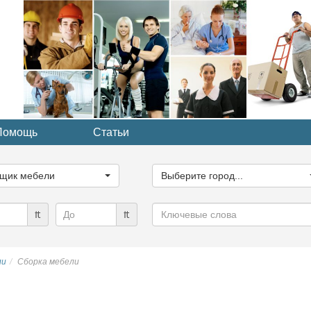
Помощь
Статьи
ите
Выберите
рию...
город...
щик мебели
Выберите город...
Ключевые
₶
₶
слова
ли
Сборка мебели