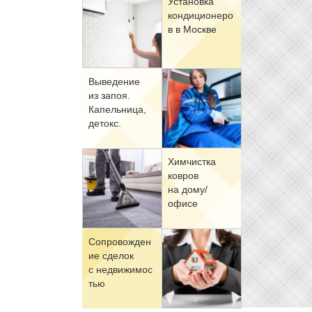
Уста­нов­ка
кон­ди­ци­о­не­ро
в в Москве
Вы­ве­де­ние
из за­поя.
Ка­пель­ни­ца,
де­токс.
Хим­чист­ка
ков­ров
на до­му/
офи­се
Со­про­вож­де­н
ие сде­лок
с недви­жи­мо­с
тью