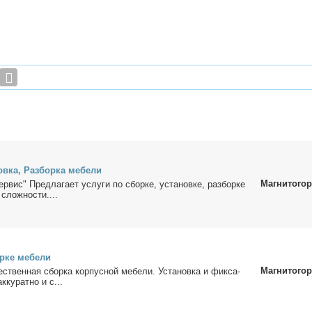
в­ка, Раз­бор­ка ме­бе­ли
Магнитогор
­вис" Пред­ла­га­ет услу­ги по сбор­ке, уста­нов­ке, раз­бор­ке
слож­но­сти....
р­ке ме­бе­ли
Магнитогор
­ствен­ная сбор­ка кор­пус­ной ме­бе­ли. Уста­нов­ка и фик­са­
­ку­рат­но и с...