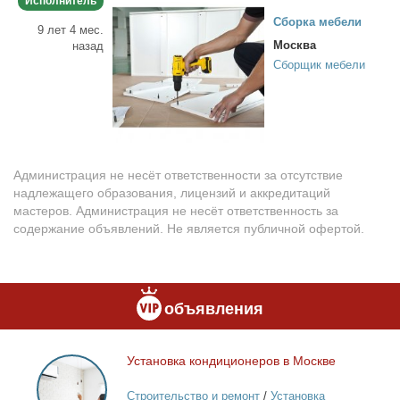
Исполнитель
Сбор­ка ме­бе­ли
9 лет 4 мес.
Москва
назад
Сборщик мебели
Администрация не несёт ответственности за отсутствие
надлежащего образования, лицензий и аккредитаций
мастеров. Администрация не несёт ответственность за
содержание объявлений. Не является публичной офертой.
объявления
Уста­нов­ка кон­ди­ци­о­не­ров в Москве
Установка
кондиционеров
Строительство и ремонт
/
Установка
в