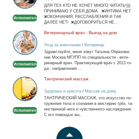
ДЛЯ ТЕХ КТО НЕ ХОЧЕТ МНОГО ЧИТАТЬ!)))
тела
ПРИНИМАЮ У СЕБЯ ДОМА. ❌ИНТИМА НЕТ
❌ОКОНЧАНИЯ, РАССЛАБЛЕНИЯ И ТАК
Исполнитель
ДАЛЕЕ НЕТ! ❌ДОГОВОРИТЬСЯ НЕ...
Ве­те­ри­нар­ный врач - Вы­езд на дом
Ветеринарный
врач
Уход за животными
/
Ветеринар
-
Здрав­ствуй­те, ме­ня зо­вут Та­тья­на Об­ра­зо­ва­
Выезд
ние Москва МГУПП по спе­ци­аль­но­сти - ве­те­
на
ри­нар­ный врач. Прак­ти­ку­ю­щий врач с 2013 го­
Исполнитель
дом
да - на­прав­ле­ния:...
Тан­три­че­ский мас­саж
Тантрический
массаж
Здоровье и красота
/
Массаж на дому
ТАНТРИЧЕСКИЙ МАССАЖ, это ис­кус­ство по­
гру­же­ния те­ла и со­зна­ния в ми­сте­рию грёз, та­
ин­ствен­ной неги и чув­ствен­но­го на­сла­жде­ния.
Исполнитель
С его по­мо­щью вы...