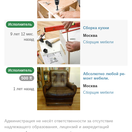
Исполнитель
Сбор­ка кух­ни
9 лет 12 мес.
Москва
назад
Сборщик мебели
Исполнитель
Aбсо­лют­но лю­бой ре­
500 ₶
монт ме­бе­ли.
Москва
1 лет назад
Сборщик мебели
Администрация не несёт ответственности за отсутствие
надлежащего образования, лицензий и аккредитаций