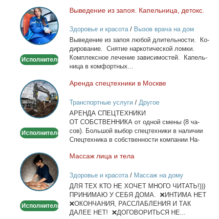
Вы­ве­де­ние из за­поя. Ка­пель­ни­ца, де­токс.
Выведение
из
Здоровье и красота
/
Вызов врача на дом
запоя.
Вы­ве­де­ние из за­поя лю­бой дли­тель­но­сти. Ко­
Капельница,
ди­ро­ва­ние. Сня­тие нар­ко­ти­че­ской лом­ки.
детокс.
Ком­плекс­ное ле­че­ние за­ви­си­мо­стей. Ка­пель­
Исполнитель
ни­ца в ком­форт­ных...
Арен­да спец­тех­ни­ки в Москве
Аренда
спецтехники
Транспортные услуги
/
Другое
в
АРЕНДА СПЕЦТЕХНИКИ
Москве
ОТ СОБСТВЕННИКА от од­ной сме­ны (8 ча­
сов). Боль­шой вы­бор спец­тех­ни­ки в на­ли­чии
Исполнитель
Спец­тех­ни­ка в соб­ствен­но­сти ком­па­нии На­
лич­ный...
Мас­саж ли­ца и те­ла
Массаж
лица
Здоровье и красота
/
Массаж на дому
и
ДЛЯ ТЕХ КТО НЕ ХОЧЕТ МНОГО ЧИТАТЬ!)))
тела
ПРИНИМАЮ У СЕБЯ ДОМА. ❌ИНТИМА НЕТ
❌ОКОНЧАНИЯ, РАССЛАБЛЕНИЯ И ТАК
Исполнитель
ДАЛЕЕ НЕТ! ❌ДОГОВОРИТЬСЯ НЕ...