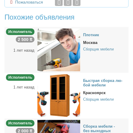
Пожаловаться
Похожие объявления
Исполнитель
Плот­ник
2 500 ₶
Москва
Сборщик мебели
1 лет назад
Исполнитель
Быст­рая сбор­ка лю­
бой ме­бе­ли
1 лет назад
Красноярск
Сборщик мебели
Исполнитель
Сбор­ка ме­бе­ли -
2 000 ₶
без вы­ход­ных