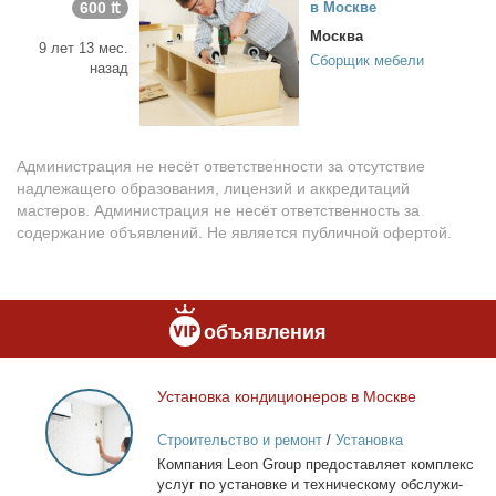
600 ₶
в Москве
Москва
9 лет 13 мес.
Сборщик мебели
назад
Администрация не несёт ответственности за отсутствие
надлежащего образования, лицензий и аккредитаций
мастеров. Администрация не несёт ответственность за
содержание объявлений. Не является публичной офертой.
объявления
Уста­нов­ка кон­ди­ци­о­не­ров в Москве
Установка
кондиционеров
Строительство и ремонт
/
Установка
в
кондиционеров
Ком­па­ния Leon Group предо­став­ля­ет ком­плекс
Москве
услуг по уста­нов­ке и тех­ни­че­ско­му об­слу­жи­