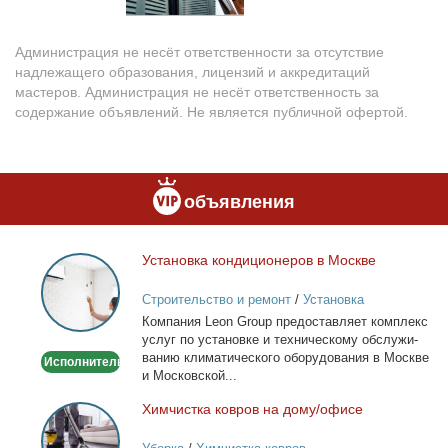
Администрация не несёт ответственности за отсутствие
надлежащего образования, лицензий и аккредитаций
мастеров. Администрация не несёт ответственность за
содержание объявлений. Не является публичной офертой.
объявления
Уста­нов­ка кон­ди­ци­о­не­ров в Москве
Установка
кондиционеров
Строительство и ремонт
/
Установка
в
кондиционеров
Ком­па­ния Leon Group предо­став­ля­ет ком­плекс
Москве
услуг по уста­нов­ке и тех­ни­че­ско­му об­слу­жи­
ва­нию кли­ма­ти­че­ско­го обо­ру­до­ва­ния в Москве
Исполнитель
и Мос­ков­ской...
Хим­чист­ка ков­ров на до­му/офи­се
Химчистка
ковров