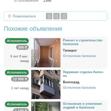
ID объявления
2388
Пожаловаться
Похожие объявления
Ре­монт и стро­и­тель­ство
Исполнитель
бал­ко­нов
300 ₶
Таганрог
Остекление балконов
9 лет 8 мес.
назад
На­руж­ная от­дел­ка бал­ко­
Исполнитель
на
12 500 ₶
Волгоград
Остекление балконов
1 лет назад
Остек­ле­ние и утеп­ле­ние
Исполнитель
лод­жий и бал­ко­нов
1 100 ₶