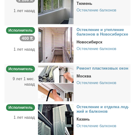
Тюмень
Остекление балконов
1 лет назад
Остек­ле­ние и утеп­ле­ние
Исполнитель
бал­ко­нов в Но­во­си­бир­ске
400 ₶
Новосибирск
Остекление балконов
1 лет назад
Ре­монт пла­сти­ко­вых окон
Исполнитель
Москва
9 лет 1 мес.
Остекление балконов
назад
Остек­ле­ние и от­дел­ка лод­
Исполнитель
жий и бал­ко­нов
1 лет назад
Казань
Остекление балконов