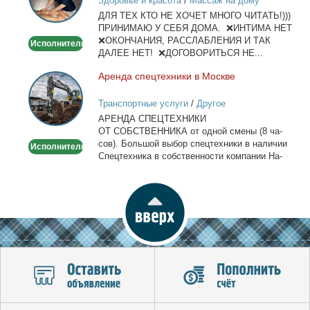
Здоровье и красота
/
Массаж на дому
и
ДЛЯ ТЕХ КТО НЕ ХОЧЕТ МНОГО ЧИТАТЬ!)))
тела
ПРИНИМАЮ У СЕБЯ ДОМА. ❌ИНТИМА НЕТ
❌ОКОНЧАНИЯ, РАССЛАБЛЕНИЯ И ТАК
Исполнитель
ДАЛЕЕ НЕТ! ❌ДОГОВОРИТЬСЯ НЕ...
Арен­да спец­тех­ни­ки в Москве
Аренда
спецтехники
Транспортные услуги
/
Другое
в
АРЕНДА СПЕЦТЕХНИКИ
Москве
ОТ СОБСТВЕННИКА от од­ной сме­ны (8 ча­
сов). Боль­шой вы­бор спец­тех­ни­ки в на­ли­чии
Исполнитель
Спец­тех­ни­ка в соб­ствен­но­сти ком­па­нии На­
лич­ный...