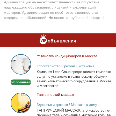
Администрация не несёт ответственности за отсутствие
надлежащего образования, лицензий и аккредитаций
мастеров. Администрация не несёт ответственность за
содержание объявлений. Не является публичной офертой.
объявления
Уста­нов­ка кон­ди­ци­о­не­ров в Москве
Установка
кондиционеров
Строительство и ремонт
/
Установка
в
кондиционеров
Ком­па­ния Leon Group предо­став­ля­ет ком­плекс
Москве
услуг по уста­нов­ке и тех­ни­че­ско­му об­слу­жи­
ва­нию кли­ма­ти­че­ско­го обо­ру­до­ва­ния в Москве
Исполнитель
и Мос­ков­ской...
Тан­три­че­ский мас­саж
Тантрический
массаж
Здоровье и красота
/
Массаж на дому
ТАНТРИЧЕСКИЙ МАССАЖ, это ис­кус­ство по­
гру­же­ния те­ла и со­зна­ния в ми­сте­рию грёз, та­