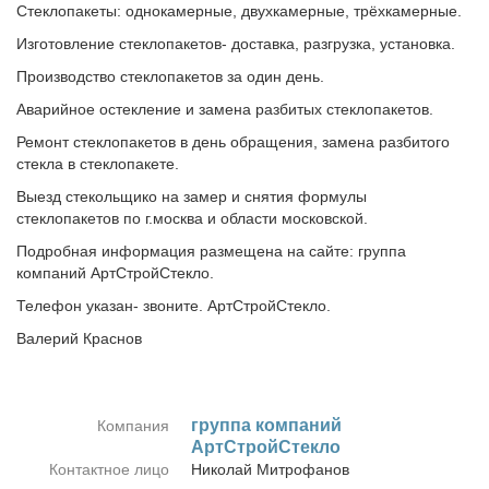
Стеклопакеты: однокамерные, двухкамерные, трёхкамерные.
Изготовление стеклопакетов- доставка, разгрузка, установка.
Производство стеклопакетов за один день.
Аварийное остекление и замена разбитых стеклопакетов.
Ремонт стеклопакетов в день обращения, замена разбитого
стекла в стеклопакете.
Выезд стекольщико на замер и снятия формулы
стеклопакетов по г.москва и области московской.
Подробная информация размещена на сайте: группа
компаний АртСтройСтекло.
Телефон указан- звоните. АртСтройСтекло.
Валерий Краснов
груп­па ком­па­ний
Компания
АртСтройСтекло
Контактное лицо
Ни­ко­лай Мит­ро­фа­нов