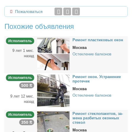
Пожаловаться
Похожие объявления
Ре­монт пла­сти­ко­вых окон
Исполнитель
Москва
9 лет 1 мес.
Остекление балконов
назад
Ре­монт окон. Устра­не­ние
Исполнитель
про­те­чек
500 ₶
Москва
Остекление балконов
9 лет 12 мес.
назад
Ре­монт стек­ло­па­ке­тов, за­
Исполнитель
ме­на раз­би­тых окон­ных
350 ₶
сте­кол
Москва