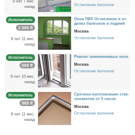
9 лет 7 мес.
Остекление балконов
назад
Ок­на ПВХ Остек­ле­ние и от­
Исполнитель
дел­ка бал­ко­нов и лод­жий
1 000 ₶
Москва
Остекление балконов
9 лет 11 мес.
назад
Ре­монт алю­ми­ни­е­вых окон
Исполнитель
Москва
500 ₶
Остекление балконов
9 лет 10 мес.
назад
Сроч­ное из­го­тов­ле­ние стек­
Исполнитель
ло­па­ке­тов от 5 ча­сов
985 ₶
Москва
Остекление балконов
8 лет 11 мес.
назад