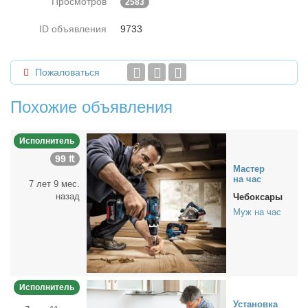
Просмотров
2583
ID объявления
9733
Пожаловаться
Похожие объявления
Исполнитель
99 ₶
Ма­стер
на час
7 лет 9 мес.
назад
Чебоксары
Муж на час
Исполнитель
Уста­нов­ка