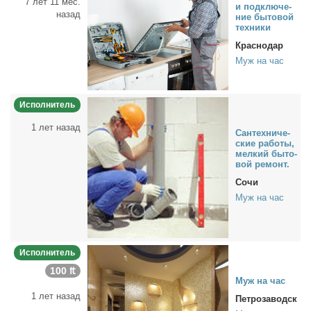
7 лет 11 мес.
и под­клю­че­
назад
ние бы­то­вой
тех­ни­ки
Краснодар
Муж на час
Исполнитель
1 лет назад
Сан­тех­ни­че­
ские ра­бо­ты,
мел­кий бы­то­
вой ре­монт.
Сочи
Муж на час
Исполнитель
100 ₶
Муж на час
1 лет назад
Петрозаводск