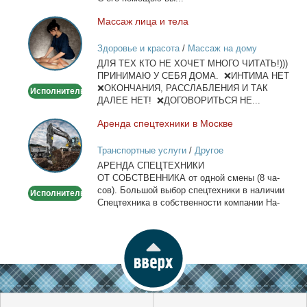
Мас­саж ли­ца и те­ла
Массаж
лица
Здоровье и красота
/
Массаж на дому
и
ДЛЯ ТЕХ КТО НЕ ХОЧЕТ МНОГО ЧИТАТЬ!)))
тела
ПРИНИМАЮ У СЕБЯ ДОМА. ❌ИНТИМА НЕТ
❌ОКОНЧАНИЯ, РАССЛАБЛЕНИЯ И ТАК
Исполнитель
ДАЛЕЕ НЕТ! ❌ДОГОВОРИТЬСЯ НЕ...
Арен­да спец­тех­ни­ки в Москве
Аренда
спецтехники
Транспортные услуги
/
Другое
в
АРЕНДА СПЕЦТЕХНИКИ
Москве
ОТ СОБСТВЕННИКА от од­ной сме­ны (8 ча­
сов). Боль­шой вы­бор спец­тех­ни­ки в на­ли­чии
Исполнитель
Спец­тех­ни­ка в соб­ствен­но­сти ком­па­нии На­
лич­ный...