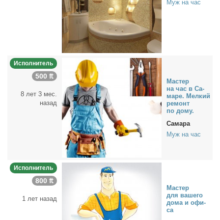
Муж на час
Исполнитель
500 ₶
Ма­стер
на час в Са­
8 лет 3 мес.
ма­ре. Мел­кий
назад
ре­монт
по до­му.
Самара
Муж на час
Исполнитель
800 ₶
Ма­стер
для ва­ше­го
1 лет назад
до­ма и офи­
са