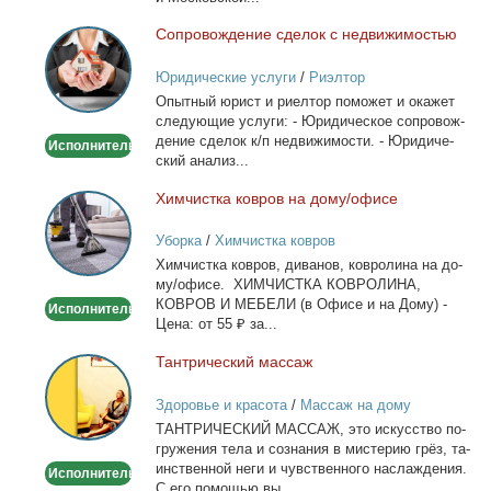
Со­про­вож­де­ние сде­лок с недви­жи­мо­стью
Сопровождение
сделок
Юридические услуги
/
Риэлтор
с
Опыт­ный юрист и ри­ел­тор по­мо­жет и ока­жет
недвижимостью
сле­ду­ю­щие услу­ги: - Юри­ди­че­ское со­про­вож­
де­ние сде­лок к/п недви­жи­мо­сти. - Юри­ди­че­
Исполнитель
ский ана­лиз...
Хим­чист­ка ков­ров на до­му/офи­се
Химчистка
ковров
Уборка
/
Химчистка ковров
на
Хим­чист­ка ков­ров, ди­ва­нов, ков­ро­ли­на на до­
дому/
му/офи­се. ХИМЧИСТКА КОВРОЛИНА,
офисе
КОВРОВ И МЕБЕЛИ (в Офи­се и на До­му) -
Исполнитель
Це­на: от 55 ₽ за...
Тан­три­че­ский мас­саж
Тантрический
массаж
Здоровье и красота
/
Массаж на дому
ТАНТРИЧЕСКИЙ МАССАЖ, это ис­кус­ство по­
гру­же­ния те­ла и со­зна­ния в ми­сте­рию грёз, та­
ин­ствен­ной неги и чув­ствен­но­го на­сла­жде­ния.
Исполнитель
С его по­мо­щью вы...