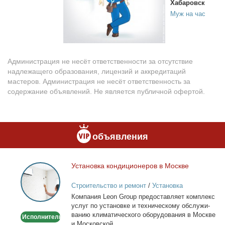
Хабаровск
Муж на час
Администрация не несёт ответственности за отсутствие
надлежащего образования, лицензий и аккредитаций
мастеров. Администрация не несёт ответственность за
содержание объявлений. Не является публичной офертой.
объявления
Уста­нов­ка кон­ди­ци­о­не­ров в Москве
Установка
кондиционеров
Строительство и ремонт
/
Установка
в
кондиционеров
Ком­па­ния Leon Group предо­став­ля­ет ком­плекс
Москве
услуг по уста­нов­ке и тех­ни­че­ско­му об­слу­жи­
ва­нию кли­ма­ти­че­ско­го обо­ру­до­ва­ния в Москве
Исполнитель
и Мос­ков­ской...