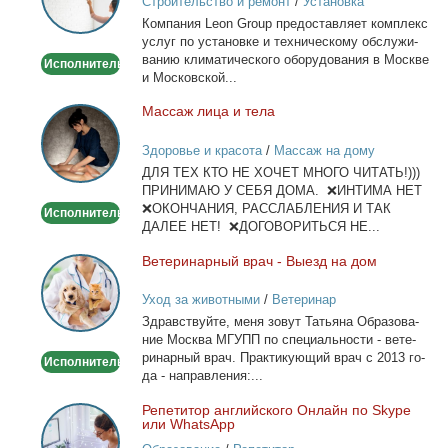
Строительство и ремонт
/
Установка
в
кондиционеров
Ком­па­ния Leon Group предо­став­ля­ет ком­плекс
Москве
услуг по уста­нов­ке и тех­ни­че­ско­му об­слу­жи­
ва­нию кли­ма­ти­че­ско­го обо­ру­до­ва­ния в Москве
Исполнитель
и Мос­ков­ской...
Мас­саж ли­ца и те­ла
Массаж
лица
Здоровье и красота
/
Массаж на дому
и
ДЛЯ ТЕХ КТО НЕ ХОЧЕТ МНОГО ЧИТАТЬ!)))
тела
ПРИНИМАЮ У СЕБЯ ДОМА. ❌ИНТИМА НЕТ
❌ОКОНЧАНИЯ, РАССЛАБЛЕНИЯ И ТАК
Исполнитель
ДАЛЕЕ НЕТ! ❌ДОГОВОРИТЬСЯ НЕ...
Ве­те­ри­нар­ный врач - Вы­езд на дом
Ветеринарный
врач
Уход за животными
/
Ветеринар
-
Здрав­ствуй­те, ме­ня зо­вут Та­тья­на Об­ра­зо­ва­
Выезд
ние Москва МГУПП по спе­ци­аль­но­сти - ве­те­
на
ри­нар­ный врач. Прак­ти­ку­ю­щий врач с 2013 го­
Исполнитель
дом
да - на­прав­ле­ния:...
Ре­пе­ти­тор ан­глий­ско­го Он­лайн по Skype
Репетитор
или WhatsApp
английского