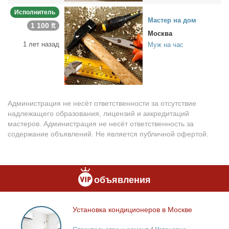
Исполнитель
Ма­стер на дом
1 100 ₶
Москва
1 лет назад
Муж на час
Администрация не несёт ответственности за отсутствие
надлежащего образования, лицензий и аккредитаций
мастеров. Администрация не несёт ответственность за
содержание объявлений. Не является публичной офертой.
объявления
Уста­нов­ка кон­ди­ци­о­не­ров в Москве
Установка
кондиционеров