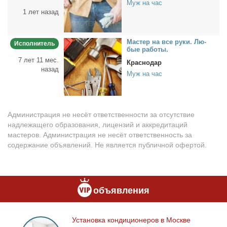
Муж на час
1 лет назад
Ма­стер на все ру­ки. Лю­
Исполнитель
бые ра­бо­ты.
7 лет 11 мес.
Краснодар
назад
Муж на час
Администрация не несёт ответственности за отсутствие
надлежащего образования, лицензий и аккредитаций
мастеров. Администрация не несёт ответственность за
содержание объявлений. Не является публичной офертой.
объявления
Уста­нов­ка кон­ди­ци­о­не­ров в Москве
Установка