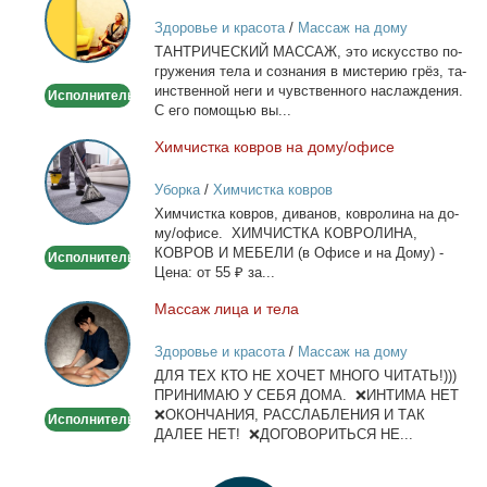
массаж
Здоровье и красота
/
Массаж на дому
ТАНТРИЧЕСКИЙ МАССАЖ, это ис­кус­ство по­
гру­же­ния те­ла и со­зна­ния в ми­сте­рию грёз, та­
ин­ствен­ной неги и чув­ствен­но­го на­сла­жде­ния.
Исполнитель
С его по­мо­щью вы...
Хим­чист­ка ков­ров на до­му/офи­се
Химчистка
ковров
Уборка
/
Химчистка ковров
на
Хим­чист­ка ков­ров, ди­ва­нов, ков­ро­ли­на на до­
дому/
му/офи­се. ХИМЧИСТКА КОВРОЛИНА,
офисе
КОВРОВ И МЕБЕЛИ (в Офи­се и на До­му) -
Исполнитель
Це­на: от 55 ₽ за...
Мас­саж ли­ца и те­ла
Массаж
лица
Здоровье и красота
/
Массаж на дому
и
ДЛЯ ТЕХ КТО НЕ ХОЧЕТ МНОГО ЧИТАТЬ!)))
тела
ПРИНИМАЮ У СЕБЯ ДОМА. ❌ИНТИМА НЕТ
❌ОКОНЧАНИЯ, РАССЛАБЛЕНИЯ И ТАК
Исполнитель
ДАЛЕЕ НЕТ! ❌ДОГОВОРИТЬСЯ НЕ...