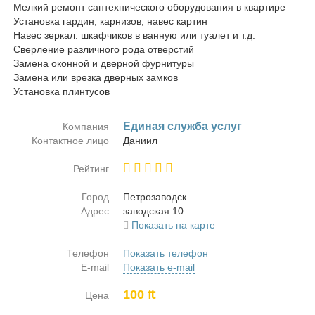
Мелкий ремонт сантехнического оборудования в квартире
Установка гардин, карнизов, навес картин
Навес зеркал. шкафчиков в ванную или туалет и т.д.
Сверление различного рода отверстий
Замена оконной и дверной фурнитуры
Замена или врезка дверных замков
Установка плинтусов
Еди­ная служ­ба услуг
Компания
Контактное лицо
Да­ни­ил
Рейтинг
Город
Пет­ро­за­водск
Адрес
за­вод­ская 10
Показать на карте
Телефон
Показать телефон
E-mail
Показать e-mail
100 ₶
Цена