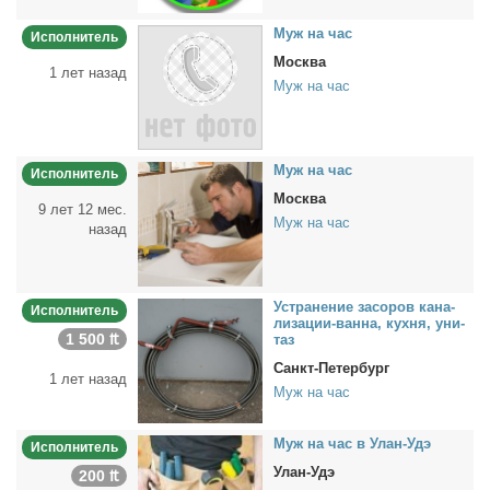
Муж на час
Исполнитель
Москва
1 лет назад
Муж на час
Муж на час
Исполнитель
Москва
9 лет 12 мес.
Муж на час
назад
Устра­не­ние за­со­ров ка­на­
Исполнитель
ли­за­ции-ван­на, кух­ня, уни­
1 500 ₶
таз
Санкт-Петербург
1 лет назад
Муж на час
Муж на час в Улан-Удэ
Исполнитель
Улан-Удэ
200 ₶