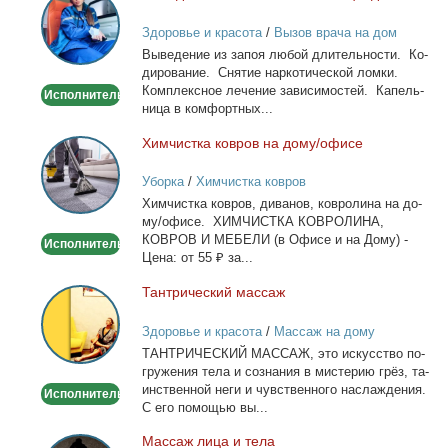
из
Здоровье и красота
/
Вызов врача на дом
запоя.
Вы­ве­де­ние из за­поя лю­бой дли­тель­но­сти. Ко­
Капельница,
ди­ро­ва­ние. Сня­тие нар­ко­ти­че­ской лом­ки.
детокс.
Ком­плекс­ное ле­че­ние за­ви­си­мо­стей. Ка­пель­
Исполнитель
ни­ца в ком­форт­ных...
Хим­чист­ка ков­ров на до­му/офи­се
Химчистка
ковров
Уборка
/
Химчистка ковров
на
Хим­чист­ка ков­ров, ди­ва­нов, ков­ро­ли­на на до­
дому/
му/офи­се. ХИМЧИСТКА КОВРОЛИНА,
офисе
КОВРОВ И МЕБЕЛИ (в Офи­се и на До­му) -
Исполнитель
Це­на: от 55 ₽ за...
Тан­три­че­ский мас­саж
Тантрический
массаж
Здоровье и красота
/
Массаж на дому
ТАНТРИЧЕСКИЙ МАССАЖ, это ис­кус­ство по­
гру­же­ния те­ла и со­зна­ния в ми­сте­рию грёз, та­
ин­ствен­ной неги и чув­ствен­но­го на­сла­жде­ния.
Исполнитель
С его по­мо­щью вы...
Мас­саж ли­ца и те­ла
Массаж