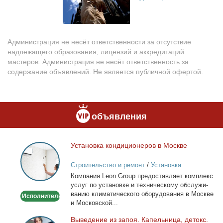
Администрация не несёт ответственности за отсутствие
надлежащего образования, лицензий и аккредитаций
мастеров. Администрация не несёт ответственность за
содержание объявлений. Не является публичной офертой.
объявления
Уста­нов­ка кон­ди­ци­о­не­ров в Москве
Установка
кондиционеров
Строительство и ремонт
/
Установка
в
кондиционеров
Ком­па­ния Leon Group предо­став­ля­ет ком­плекс
Москве
услуг по уста­нов­ке и тех­ни­че­ско­му об­слу­жи­
ва­нию кли­ма­ти­че­ско­го обо­ру­до­ва­ния в Москве
Исполнитель
и Мос­ков­ской...
Вы­ве­де­ние из за­поя. Ка­пель­ни­ца, де­токс.
Выведение