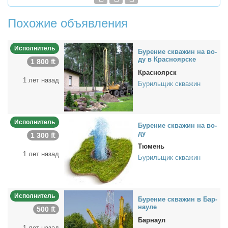
Похожие объявления
Исполнитель
Бу­ре­ние сква­жин на во­
ду в Крас­но­яр­ске
1 800 ₶
Красноярск
1 лет назад
Бурильщик скважин
Исполнитель
Бу­ре­ние сква­жин на во­
ду
1 300 ₶
Тюмень
1 лет назад
Бурильщик скважин
Исполнитель
Бу­ре­ние сква­жин в Бар­
нау­ле
500 ₶
Барнаул
1 лет назад