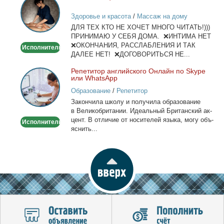
лица
Здоровье и красота
/
Массаж на дому
и
ДЛЯ ТЕХ КТО НЕ ХОЧЕТ МНОГО ЧИТАТЬ!)))
тела
ПРИНИМАЮ У СЕБЯ ДОМА. ❌ИНТИМА НЕТ
❌ОКОНЧАНИЯ, РАССЛАБЛЕНИЯ И ТАК
Исполнитель
ДАЛЕЕ НЕТ! ❌ДОГОВОРИТЬСЯ НЕ...
Ре­пе­ти­тор ан­глий­ско­го Он­лайн по Skype
Репетитор
или WhatsApp
английского
Образование
/
Репетитор
Онлайн
За­кон­чи­ла шко­лу и по­лу­чи­ла об­ра­зо­ва­ние
по
в Ве­ли­ко­бри­та­нии. Иде­аль­ный Бри­тан­ский ак­
Skype
цент. В от­ли­чие от но­си­те­лей язы­ка, мо­гу объ­
Исполнитель
или
яс­нить...
WhatsApp