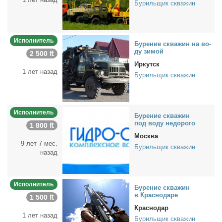
Бурильщик скважин
Исполнитель
Бу­ре­ние сква­жин на во­
ду зи­мой
2 500 ₶
Иркутск
1 лет назад
Бурильщик скважин
Исполнитель
Бу­ре­ние сква­жин
под во­ду недо­ро­го
1 800 ₶
Москва
9 лет 7 мес.
Бурильщик скважин
назад
Исполнитель
Бу­ре­ние сква­жин
в Крас­но­да­ре
1 500 ₶
Краснодар
1 лет назад
Бурильщик скважин