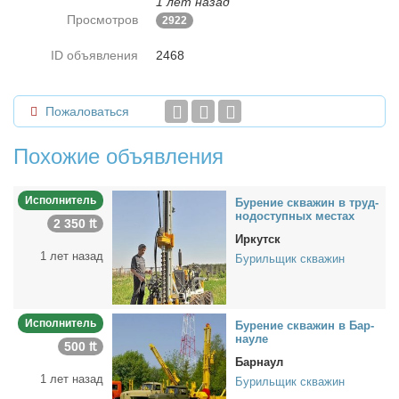
1 лет назад
Просмотров
2922
ID объявления
2468
Пожаловаться
Похожие объявления
Исполнитель
Бу­ре­ние сква­жин в труд­
но­до­ступ­ных ме­стах
2 350 ₶
Иркутск
1 лет назад
Бурильщик скважин
Исполнитель
Бу­ре­ние сква­жин в Бар­
нау­ле
500 ₶
Барнаул
1 лет назад
Бурильщик скважин