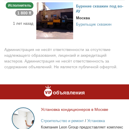
Исполнитель
Бу­ре­ние сква­жин под во­
ду
1 800 ₶
Москва
1 лет назад
Бурильщик скважин
Администрация не несёт ответственности за отсутствие
надлежащего образования, лицензий и аккредитаций
мастеров. Администрация не несёт ответственность за
содержание объявлений. Не является публичной офертой.
объявления
Уста­нов­ка кон­ди­ци­о­не­ров в Москве
Установка
кондиционеров
Строительство и ремонт
/
Установка
в
кондиционеров
Ком­па­ния Leon Group предо­став­ля­ет ком­плекс
Москве