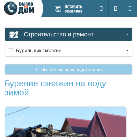
Добавить
Вход на са
Поиск
новое
объявление
Строительство и ремонт
Бурильщик скважин
Все объявления подкатегории
Бурение скважин на воду
зимой