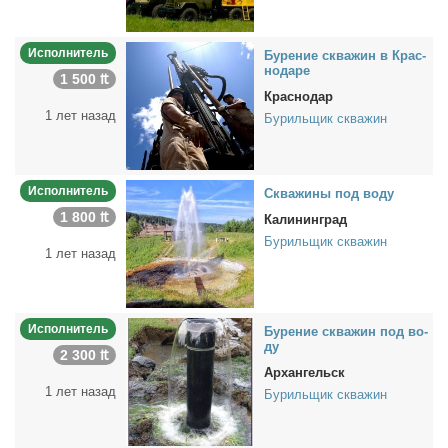
Исполнитель
Бу­ре­ние сква­жин в Крас­
но­да­ре
1 500 ₶
Краснодар
1 лет назад
Бурильщик скважин
Исполнитель
Сква­жи­ны под во­ду
1 800 ₶
Калининград
Бурильщик скважин
1 лет назад
Исполнитель
Бу­ре­ние сква­жин под во­
ду
2 300 ₶
Архангельск
1 лет назад
Бурильщик скважин