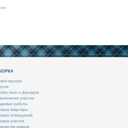
ров.
БОРКА
­воз му­со­ра
у­гое
й­ка окон и фа­са­дов
е­ле­не­ние участ­ка
­до­вые ра­бо­ты
ор­ка квар­ти­ры
ор­ка по­ме­ще­ний
ор­ка участ­ка
м­чист­ка ков­ров