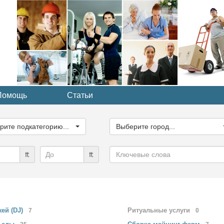
Помощь
Статьи
ите
Выберите
рию...
город...
рите подкатегорию...
Выберите город...
Ключевые
₶
₶
слова
жей
(DJ)
Ритуальные
услуги
7
0