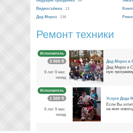
Ведущий
праздника
Зака
34
Видеосъёмка
Комп
13
Дед
Мороз
Ремо
138
Ремонт техники
Исполнитель
3 000 ₶
Дед Мо­роз и С
Дед Мо­роз и Сне
ную про­грам­му
9 лет 9 мес.
назад
Исполнитель
1 500 ₶
Услу­ги Де­да М
Ес­ли Вы хо­ти­т
на мою но­во­год
9 лет 9 мес.
назад