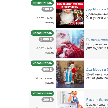
Исполнитель
100 ₶
Дед Мо­роз и С
Дол­го­ждан­ные
Сне­гу­роч­ка и
9 лет 9 мес.
назад
Исполнитель
1 000 ₶
По­здрав­ле­н
По­здра­вим ва­
дим чу­де­са в п
9 лет 9 мес.
назад
Исполнитель
800 ₶
Дед Мо­роз и С
15-20 ми­нут­ное
сти от да­ты по­
9 лет 9 мес.
назад
Исполнитель
300 ₶
Ре­монт бы­то­
Вы­езд и ди­а­гн