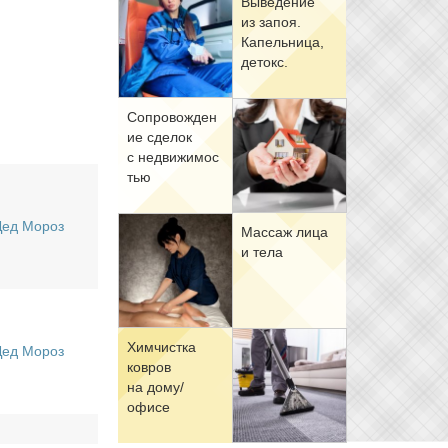
Вы­ве­де­ние
из за­поя.
Ка­пель­ни­ца,
де­токс.
Со­про­вож­де­н
ие сде­лок
с недви­жи­мо­с
тью
Дед Мороз
Мас­саж ли­ца
и те­ла
Хим­чист­ка
Дед Мороз
ков­ров
на до­му/
офи­се