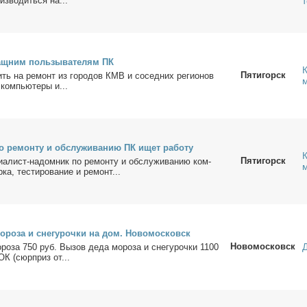
из­во­дить­ся на...
щ­ним поль­зы­ва­те­лям ПК
Пятигорск
ить на ре­монт из го­ро­дов КМВ и со­сед­них ре­ги­о­нов
ком­пью­те­ры и...
о ре­мон­ту и об­слу­жи­ва­нию ПК ищет ра­бо­ту
Пятигорск
­а­лист-на­дом­ник по ре­мон­ту и об­слу­жи­ва­нию ком­
­ка, те­сти­ро­ва­ние и ре­монт...
о­ро­за и сне­гу­роч­ки на дом. Но­во­мос­ковск
Новомосковск
ро­за 750 руб. Вы­зов де­да мо­ро­за и сне­гу­роч­ки 1100
 (сюр­приз от...