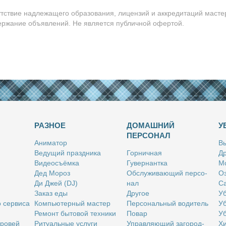
утствие надлежащего образования, лицензий и аккредитаций масте
держание объявлений. Не является публичной офертой.
РАЗНОЕ
ДОМАШНИЙ
У
ПЕРСОНАЛ
Ани­ма­тор
Вы
Ве­ду­щий празд­ни­ка
Гор­нич­ная
Др
Ви­део­съём­ка
Гу­вер­нант­ка
Мо
Дед Мо­роз
Об­слу­жи­ва­ю­щий пер­со­
Оз
Ди Джей (DJ)
нал
Са
За­каз еды
Дру­гое
Уб
о сер­ви­са
Ком­пью­тер­ный ма­стер
Пер­со­наль­ный во­ди­тель
Уб
Ре­монт бы­то­вой тех­ни­ки
По­вар
Уб
бро­вей
Ри­ту­аль­ные услу­ги
Управ­ля­ю­щий за­го­род­
Хи