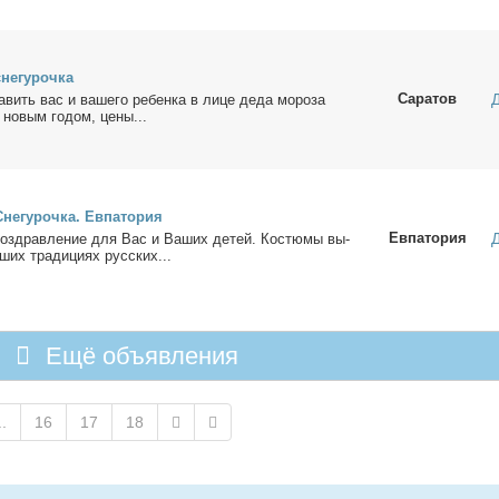
не­гу­роч­ка
Саратов
вить вас и ва­ше­го ре­бен­ка в ли­це де­да мо­ро­за
с но­вым го­дом, це­ны...
е­гу­роч­ка. Ев­па­то­рия
Евпатория
о­здрав­ле­ние для Вас и Ва­ших де­тей. Ко­стю­мы вы­
ших тра­ди­ци­ях рус­ских...
Ещё объявления
..
16
17
18