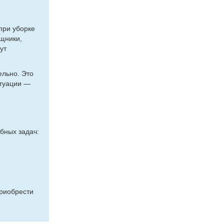
при уборке
щники,
ут
ельно. Это
итуации —
бных задач:
приобрести