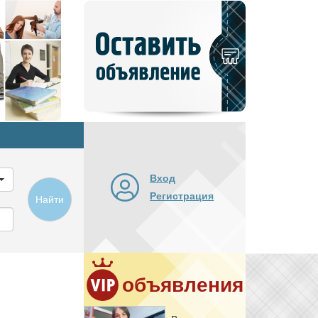
Добавить
новое
объявление
Вход
Регистрация
Найти
объявления