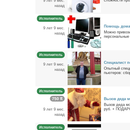
слож­но­сти про­
9 лет 9 мес.
назад
Исполнитель
По­мощь до­ма
9 лет 9 мес.
Мож­но при­во­з
назад
пер­со­наль­ные 
Исполнитель
Спе­ци­а­лист п
9 лет 9 мес.
Опыт­ный спе­ци
назад
пью­те­ров: сбор
Исполнитель
750 ₶
Вы­зов де­да м
Вы­зов де­да мо­
руб. + ПОДАРОК
9 лет 9 мес.
назад
Исполнитель