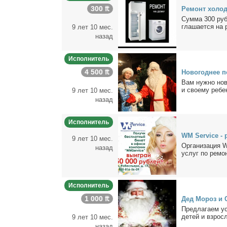
300 ₶
Ре­монт хо­ло­
Сум­ма 300 руб 
гла­ша­ет­ся на 
9 лет 10 мес.
назад
Исполнитель
4 500 ₶
Но­во­год­нее п
Вам нуж­но но­в
и сво­е­му ре­б
9 лет 10 мес.
назад
Исполнитель
WM Service - р
9 лет 10 мес.
Ор­га­ни­за­ция
назад
услуг по ре­мон­
Исполнитель
1 000 ₶
Дед Мо­роз и С
Пред­ла­га­ем ус
де­тей и взрос­л
9 лет 10 мес.
назад