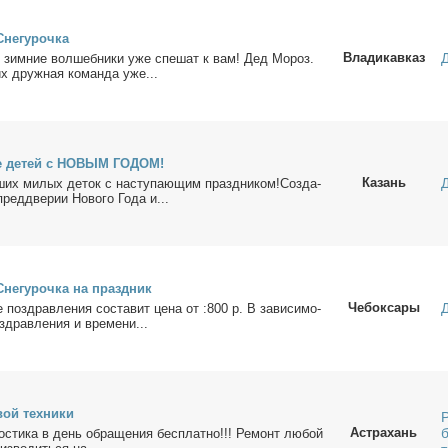
не­гу­роч­ка
Владикавказ
 зим­ние вол­шеб­ни­ки уже спе­шат к вам! Дед Мо­роз.
 их друж­ная ко­ман­да уже...
ие де­тей с НОВЫМ ГОДОМ!
Казань
ших ми­лых де­ток с на­сту­па­ю­щим празд­ни­ком!Со­зда­
ред­две­рии Но­во­го Го­да и...
не­гу­роч­ка на празд­ник
Чебоксары
 по­здрав­ле­ния со­ста­вит це­на от :800 р. В за­ви­си­мо­
здрав­ле­ния и вре­ме­ни...
вой тех­ни­ки
Астрахань
о­сти­ка в день об­ра­ще­ния бес­плат­но!!! Ре­монт лю­бой