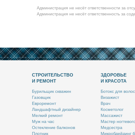
Администрация не несёт ответственности за отс
Администрация не несёт ответственность за со
СТРОИТЕЛЬСТВО
ЗДОРОВЬЕ
И РЕМОНТ
И КРАСОТА
Бу­риль­щик сква­жин
Бо­токс для во­лос
Га­зов­щик
Ви­за­жист
Ев­ро­ре­монт
Врач
Ланд­шафт­ный ди­зай­нер
Кос­ме­то­лог
Мел­кий ре­монт
Мас­са­жист
Муж на час
Ма­стер ног­те­во­г
Остек­ле­ние бал­ко­нов
Мед­сест­ра
Плот­ник
Мик­роб­дей­динг 