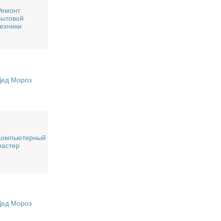
Ремонт
бытовой
техники
Дед Мороз
Компьютерный
мастер
Дед Мороз