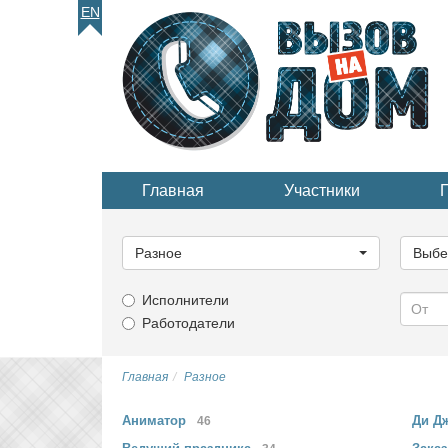
EN
Главная
Участники
Выберите
Выбер
категорию...
катего
Разное
Выбе
Исполнители
Работодатели
Главная
Разное
Аниматор
Ди Д
46