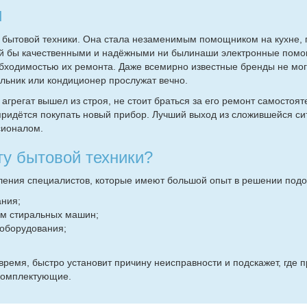
и
 бытовой техники. Она стала незаменимым помощником на кухне, 
кой бы качественными и надёжными ни былинаши электронные помо
обходимостью их ремонта. Даже всемирно известные бренды не мог
ильник или кондиционер прослужат вечно.
агрегат вышел из строя, не стоит браться за его ремонт самостоят
 придётся покупать новый прибор. Лучший выход из сложившейся с
сионалом.
ту бытовой техники?
ления специалистов, которые имеют большой опыт в решении подо
ания;
м стиральных машин;
 оборудования;
время, быстро установит причину неисправности и подскажет, где 
 комплектующие.