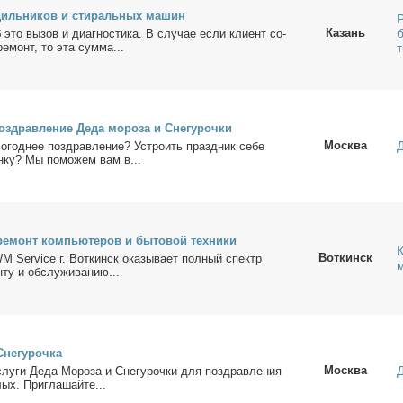
диль­ни­ков и сти­раль­ных ма­шин
Казань
это вы­зов и ди­а­гно­сти­ка. В слу­чае ес­ли кли­ент со­
ре­монт, то эта сум­ма...
о­здрав­ле­ние Де­да мо­ро­за и Сне­гу­роч­ки
Москва
о­год­нее по­здрав­ле­ние? Устро­ить празд­ник се­бе
ен­ку? Мы по­мо­жем вам в...
е­монт ком­пью­те­ров и бы­то­вой тех­ни­ки
Воткинск
 WM Service г. Вот­кинск ока­зы­ва­ет пол­ный спектр
ту и об­слу­жи­ва­нию...
не­гу­роч­ка
Москва
лу­ги Де­да Мо­ро­за и Сне­гу­роч­ки для по­здрав­ле­ния
ых. При­гла­шай­те...