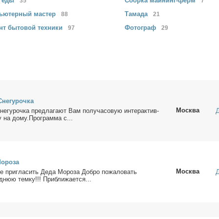
з
еды
Сборка
майнинг-ферм
35
7
ьютерный
мастер
Тамада
88
21
нт бытовой
техники
Фотограф
97
29
не­гу­роч­ка
Москва
­гу­роч­ка пред­ла­га­ют Вам по­лу­ча­со­вую ин­тер­ак­тив­
 на до­му.Про­грам­ма с...
о­ро­за
Москва
е при­гла­сить Де­да Мо­ро­за Доб­ро по­жа­ло­вать
­нюю тем­ку!!! При­бли­жа­ет­ся...