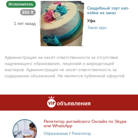
Исполнитель
Сва­деб­ный торт кап­
850 ₶
кей­ки на за­каз
Уфа
1 лет назад
Заказ еды
Администрация не несёт ответственности за отсутствие
надлежащего образования, лицензий и аккредитаций
мастеров. Администрация не несёт ответственность за
содержание объявлений. Не является публичной офертой.
объявления
Ре­пе­ти­тор ан­глий­ско­го Он­лайн по Skype
Репетитор
или WhatsApp
английского
Образование
/
Репетитор
Онлайн