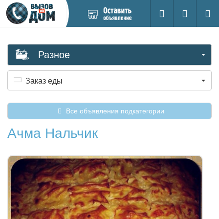
Добавить
Вход на са
Поиск
новое
объявление
Разное
Заказ еды
Все объявления подкатегории
Ачма Нальчик