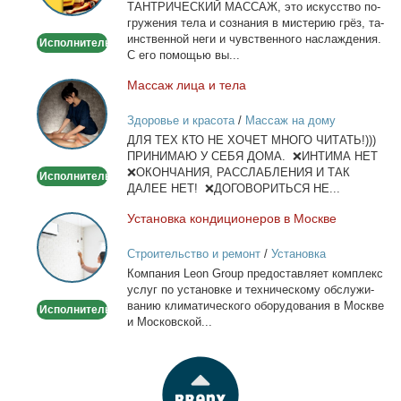
ТАНТРИЧЕСКИЙ МАССАЖ, это ис­кус­ство по­
гру­же­ния те­ла и со­зна­ния в ми­сте­рию грёз, та­
ин­ствен­ной неги и чув­ствен­но­го на­сла­жде­ния.
Исполнитель
С его по­мо­щью вы...
Мас­саж ли­ца и те­ла
Массаж
лица
Здоровье и красота
/
Массаж на дому
и
ДЛЯ ТЕХ КТО НЕ ХОЧЕТ МНОГО ЧИТАТЬ!)))
тела
ПРИНИМАЮ У СЕБЯ ДОМА. ❌ИНТИМА НЕТ
❌ОКОНЧАНИЯ, РАССЛАБЛЕНИЯ И ТАК
Исполнитель
ДАЛЕЕ НЕТ! ❌ДОГОВОРИТЬСЯ НЕ...
Уста­нов­ка кон­ди­ци­о­не­ров в Москве
Установка
кондиционеров
Строительство и ремонт
/
Установка
в
кондиционеров
Ком­па­ния Leon Group предо­став­ля­ет ком­плекс
Москве
услуг по уста­нов­ке и тех­ни­че­ско­му об­слу­жи­
ва­нию кли­ма­ти­че­ско­го обо­ру­до­ва­ния в Москве
Исполнитель
и Мос­ков­ской...