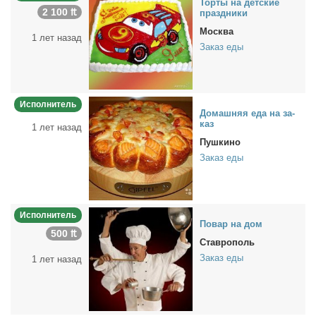
Тор­ты на дет­ские
2 100 ₶
празд­ни­ки
Москва
1 лет назад
Заказ еды
Исполнитель
До­маш­няя еда на за­
каз
1 лет назад
Пушкино
Заказ еды
Исполнитель
По­вар на дом
500 ₶
Ставрополь
Заказ еды
1 лет назад