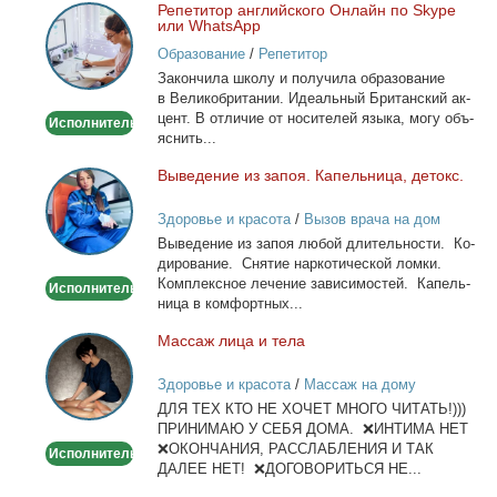
Ре­пе­ти­тор ан­глий­ско­го Он­лайн по Skype
Репетитор
или WhatsApp
английского
Образование
/
Репетитор
Онлайн
За­кон­чи­ла шко­лу и по­лу­чи­ла об­ра­зо­ва­ние
по
в Ве­ли­ко­бри­та­нии. Иде­аль­ный Бри­тан­ский ак­
Skype
цент. В от­ли­чие от но­си­те­лей язы­ка, мо­гу объ­
Исполнитель
или
яс­нить...
WhatsApp
Вы­ве­де­ние из за­поя. Ка­пель­ни­ца, де­токс.
Выведение
из
Здоровье и красота
/
Вызов врача на дом
запоя.
Вы­ве­де­ние из за­поя лю­бой дли­тель­но­сти. Ко­
Капельница,
ди­ро­ва­ние. Сня­тие нар­ко­ти­че­ской лом­ки.
детокс.
Ком­плекс­ное ле­че­ние за­ви­си­мо­стей. Ка­пель­
Исполнитель
ни­ца в ком­форт­ных...
Мас­саж ли­ца и те­ла
Массаж
лица
Здоровье и красота
/
Массаж на дому
и
ДЛЯ ТЕХ КТО НЕ ХОЧЕТ МНОГО ЧИТАТЬ!)))
тела
ПРИНИМАЮ У СЕБЯ ДОМА. ❌ИНТИМА НЕТ
❌ОКОНЧАНИЯ, РАССЛАБЛЕНИЯ И ТАК
Исполнитель
ДАЛЕЕ НЕТ! ❌ДОГОВОРИТЬСЯ НЕ...