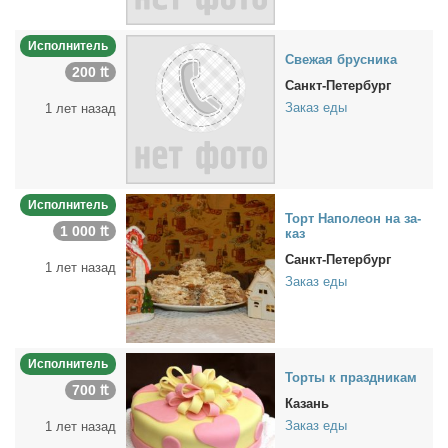
Исполнитель
Све­жая брус­ни­ка
200 ₶
Санкт-Петербург
Заказ еды
1 лет назад
Исполнитель
Торт На­по­ле­он на за­
1 000 ₶
каз
Санкт-Петербург
1 лет назад
Заказ еды
Исполнитель
Тор­ты к празд­ни­кам
700 ₶
Казань
Заказ еды
1 лет назад