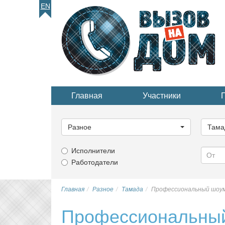
EN
Главная
Участники
Выберите
Выбер
категорию...
катего
Разное
Тама
Исполнители
Работодатели
Главная
Разное
Тамада
Профессиональный шоум
Профессиональный