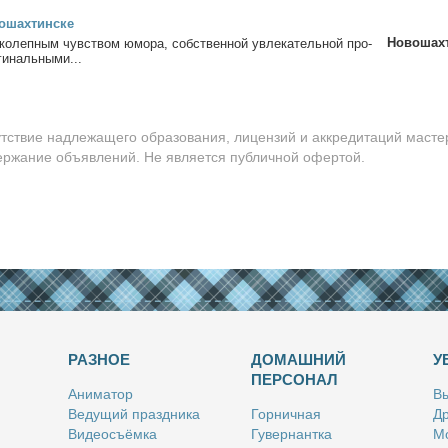
о­шах­тин­ске
Новошах
и­ко­леп­ным чув­ством юмо­ра, соб­ствен­ной увле­ка­тель­ной про­
и­наль­ны­ми...
утствие надлежащего образования, лицензий и аккредитаций масте
держание объявлений. Не является публичной офертой.
РАЗНОЕ
ДОМАШНИЙ
У
ПЕРСОНАЛ
Ани­ма­тор
Вы
Ве­ду­щий празд­ни­ка
Гор­нич­ная
Др
Ви­део­съём­ка
Гу­вер­нант­ка
Мо