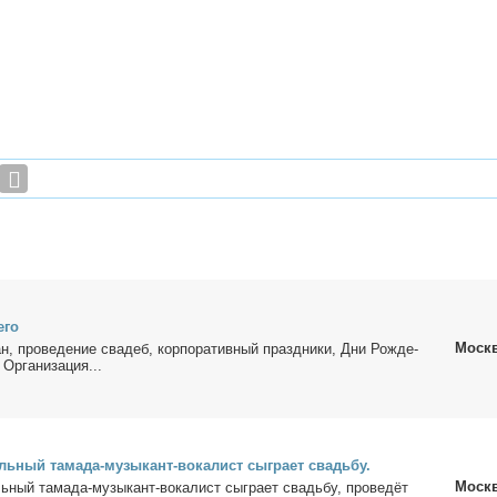
е­го
Моск
н, про­ве­де­ние сва­деб, кор­по­ра­тив­ный празд­ни­ки, Дни Рож­де­
р­га­ни­за­ция...
ь­ный та­ма­да-му­зы­кант-во­ка­лист сыг­ра­ет свадь­бу.
Моск
­ный та­ма­да-му­зы­кант-во­ка­лист сыг­ра­ет свадь­бу, про­ве­дёт