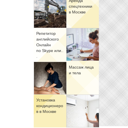
Арен­да
спец­тех­ни­ки
в Москве
Ре­пе­ти­тор
ан­глий­ско­го
Он­лайн
по Skype или..
.
Мас­саж ли­ца
и те­ла
Уста­нов­ка
кон­ди­ци­о­не­ро
в в Москве