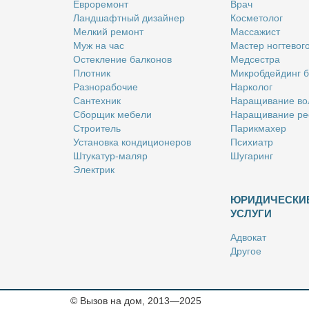
Ев­ро­ре­монт
Врач
Ланд­шафт­ный ди­зай­нер
Кос­ме­то­лог
Мел­кий ре­монт
Мас­са­жист
Муж на час
Ма­стер ног­те­во­г
Остек­ле­ние бал­ко­нов
Мед­сест­ра
Плот­ник
Мик­роб­дей­динг 
Раз­но­ра­бо­чие
Нар­ко­лог
Сан­тех­ник
На­ра­щи­ва­ние во
Сбор­щик ме­бе­ли
На­ра­щи­ва­ние ре
Стро­и­тель
Па­рик­махер
Уста­нов­ка кон­ди­ци­о­не­ров
Пси­хи­атр
Шту­ка­тур-ма­ляр
Шу­га­ринг
Элек­трик
ЮРИДИЧЕСКИ
УСЛУГИ
Адво­кат
Дру­гое
Но­та­ри­ус
Оцен­щик
Ри­эл­тор
© Вызов на дом, 2013—2025
Стра­хо­вой агент