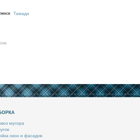
тинск
Тамада
ров.
БОРКА
­воз му­со­ра
у­гое
й­ка окон и фа­са­дов