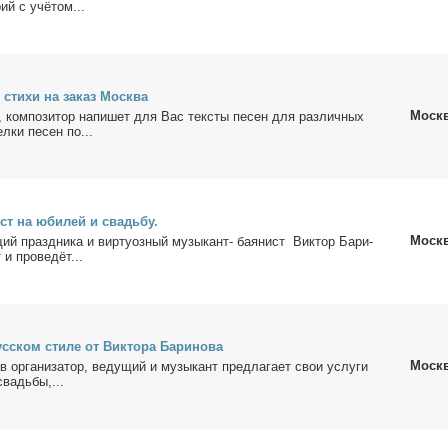
рий с учё­том...
, сти­хи на за­каз Москва
Моск
к, ком­по­зи­тор на­пи­шет для Вас тек­сты пе­сен для раз­лич­ных
ел­ки пе­сен по...
нист на юби­лей и свадь­бу.
Моск
щий празд­ни­ка и вир­ту­оз­ный му­зы­кант- ба­я­нист Вик­тор Ба­ри­
т и про­ве­дёт...
с­ском сти­ле от Вик­то­ра Ба­ри­но­ва
Моск
в ор­га­ни­за­тор, ве­ду­щий и му­зы­кант пред­ла­га­ет свои услу­ги
свадь­бы,...