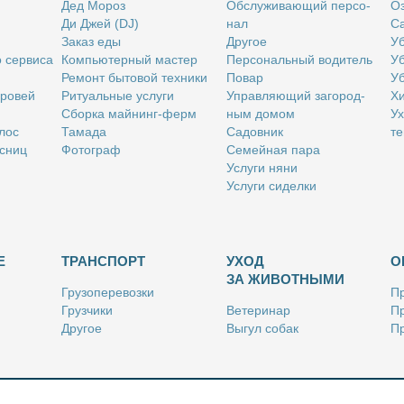
Дед Мо­роз
Об­слу­жи­ва­ю­щий пер­со­
Оз
Ди Джей (DJ)
нал
Са
За­каз еды
Дру­гое
Уб
о сер­ви­са
Ком­пью­тер­ный ма­стер
Пер­со­наль­ный во­ди­тель
Уб
Ре­монт бы­то­вой тех­ни­ки
По­вар
Уб
бро­вей
Ри­ту­аль­ные услу­ги
Управ­ля­ю­щий за­го­род­
Хи
Сбор­ка май­нинг-ферм
ным до­мом
Ух
­лос
Та­ма­да
Са­дов­ник
те
с­ниц
Фо­то­граф
Се­мей­ная па­ра
Услу­ги ня­ни
Услу­ги си­дел­ки
Е
ТРАНСПОРТ
УХОД
О
ЗА ЖИВОТНЫМИ
Гру­зо­пе­ре­воз­ки
Пр
Груз­чи­ки
Ве­те­ри­нар
Пр
Дру­гое
Вы­гул со­бак
Пр
Ку­рьер
Дру­гое
Ре
Лич­ный во­ди­тель
Ки­но­лог
Так­си
Стриж­ка жи­вот­ных
Уход за ак­ва­ри­ума­ми