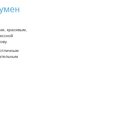
умен
ым, красивым,
ассной
ову.
 отличным
чательным