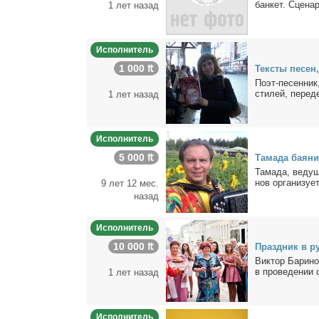
бан­кет. Сце­на­
1 лет назад
Исполнитель
1 000 ₶
Тек­сты пе­сен
По­эт-пе­сен­ни
сти­лей, пе­ре­д
1 лет назад
Исполнитель
5 000 ₶
Та­ма­да ба­я­
Та­ма­да, ве­ду­
нов ор­га­ни­зу­е
9 лет 12 мес.
назад
Исполнитель
10 000 ₶
Празд­ник в ру
Вик­тор Ба­ри­но
в про­ве­де­нии 
1 лет назад
Исполнитель