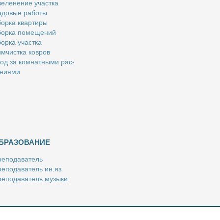
е­ле­не­ние участ­ка
­до­вые ра­бо­ты
ор­ка квар­ти­ры
ор­ка по­ме­ще­ний
ор­ка участ­ка
м­чист­ка ков­ров
од за ком­нат­ны­ми рас­
­ни­я­ми
БРАЗОВАНИЕ
е­по­да­ва­тель
е­по­да­ва­тель ин.яз
е­по­да­ва­тель му­зы­ки
­пе­ти­тор