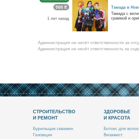
500 ₶
Та­ма­да в Но­в
Та­ма­да с ве­л
грам­мой и ори­г
1 лет назад
Администрация не несёт ответственности за отс
Администрация не несёт ответственность за со
СТРОИТЕЛЬСТВО
ЗДОРОВЬЕ
И РЕМОНТ
И КРАСОТА
Бу­риль­щик сква­жин
Бо­токс для во­лос
Га­зов­щик
Ви­за­жист