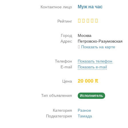
Муж на час
Контактное лицо
Рейтинг
Город
Москва
Адрес
Пет­ров­ско-Ра­з­умов­ская
Показать на карте
Телефон
Показать телефон
E-mail
Показать e-mail
20 000 ₶
Цена
Тип объявления
Исполнитель
Категория
Разное
Подкатегория
Тамада