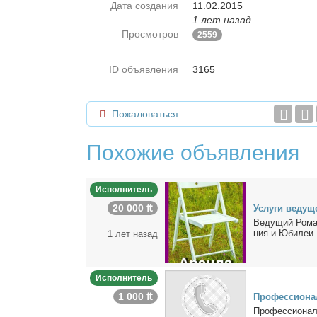
Дата создания
11.02.2015
1 лет назад
Просмотров
2559
ID объявления
3165
Пожаловаться
Похожие объявления
Исполнитель
20 000 ₶
Услу­ги ве­ду­щ
Ве­ду­щий Ро­ма
ния и Юби­леи. О
1 лет назад
Исполнитель
1 000 ₶
Про­фес­сио­нал
Про­фес­сио­наль