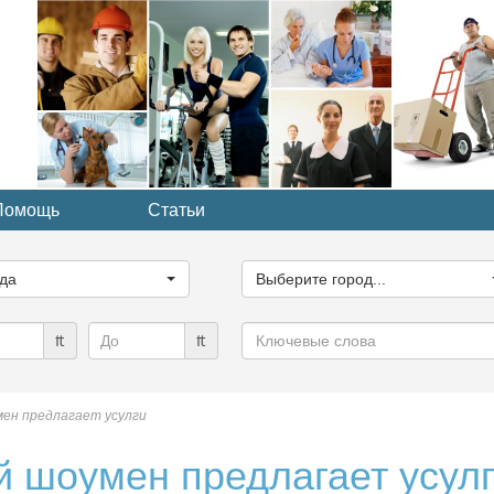
Помощь
Статьи
ите
Выберите
рию...
город...
да
Выберите город...
Ключевые
₶
₶
слова
ен предлагает усулги
 шоумен предлагает усул