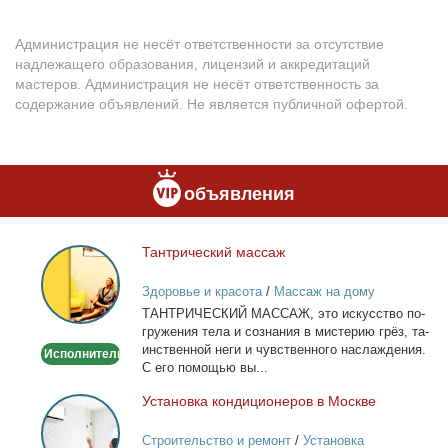
Администрация не несёт ответственности за отсутствие
надлежащего образования, лицензий и аккредитаций
мастеров. Администрация не несёт ответственность за
содержание объявлений. Не является публичной офертой.
объявления
Тан­три­че­ский мас­саж
Тантрический
массаж
Здоровье и красота
/
Массаж на дому
ТАНТРИЧЕСКИЙ МАССАЖ, это ис­кус­ство по­
гру­же­ния те­ла и со­зна­ния в ми­сте­рию грёз, та­
ин­ствен­ной неги и чув­ствен­но­го на­сла­жде­ния.
Исполнитель
С его по­мо­щью вы...
Уста­нов­ка кон­ди­ци­о­не­ров в Москве
Установка
кондиционеров
Строительство и ремонт
/
Установка
в