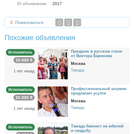
ID объявления
2017
Пожаловаться
Похожие объявления
Празд­ник в рус­ском сти­ле
Исполнитель
от Вик­то­ра Ба­ри­но­ва
10 000 ₶
Москва
Тамада
1 лет назад
Про­фес­сио­наль­ный шо­умен
Исполнитель
пред­ла­га­ет усул­ги
20 000 ₶
Москва
Тамада
1 лет назад
Та­ма­да ба­я­нист на юби­лей
Исполнитель
и свадь­бу.