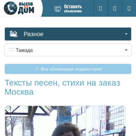
Добавить
Вход на са
Поиск
новое
объявление
Разное
Тамада
Все объявления подкатегории
Тексты песен, стихи на заказ
Москва