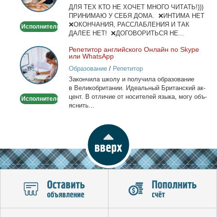
ДЛЯ ТЕХ КТО НЕ ХОЧЕТ МНОГО ЧИТАТЬ!)))
тела
ПРИНИМАЮ У СЕБЯ ДОМА. ❌ИНТИМА НЕТ
❌ОКОНЧАНИЯ, РАССЛАБЛЕНИЯ И ТАК
Исполнитель
ДАЛЕЕ НЕТ! ❌ДОГОВОРИТЬСЯ НЕ...
Ре­пе­ти­тор ан­глий­ско­го Он­лайн по Skype
Репетитор
или WhatsApp
английского
Образование
/
Репетитор
Онлайн
За­кон­чи­ла шко­лу и по­лу­чи­ла об­ра­зо­ва­ние
по
в Ве­ли­ко­бри­та­нии. Иде­аль­ный Бри­тан­ский ак­
Skype
цент. В от­ли­чие от но­си­те­лей язы­ка, мо­гу объ­
Исполнитель
или
яс­нить...
WhatsApp