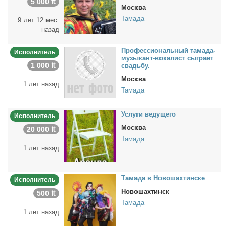
5 000 ₶
Москва
Тамада
9 лет 12 мес.
назад
Про­фес­сио­наль­ный та­ма­да-
Исполнитель
му­зы­кант-во­ка­лист сыг­ра­ет
1 000 ₶
свадь­бу.
Москва
1 лет назад
Тамада
Услу­ги ве­ду­ще­го
Исполнитель
Москва
20 000 ₶
Тамада
1 лет назад
Та­ма­да в Но­во­шах­тин­ске
Исполнитель
Новошахтинск
500 ₶
Тамада
1 лет назад