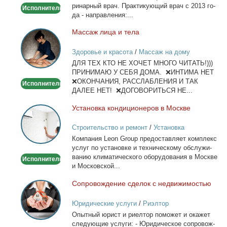
ри­нар­ный врач. Прак­ти­ку­ю­щий врач с 2013 го­
Исполнитель
дом
да - на­прав­ле­ния:...
Мас­саж ли­ца и те­ла
Массаж
лица
Здоровье и красота
/
Массаж на дому
и
ДЛЯ ТЕХ КТО НЕ ХОЧЕТ МНОГО ЧИТАТЬ!)))
тела
ПРИНИМАЮ У СЕБЯ ДОМА. ❌ИНТИМА НЕТ
❌ОКОНЧАНИЯ, РАССЛАБЛЕНИЯ И ТАК
Исполнитель
ДАЛЕЕ НЕТ! ❌ДОГОВОРИТЬСЯ НЕ...
Уста­нов­ка кон­ди­ци­о­не­ров в Москве
Установка
кондиционеров
Строительство и ремонт
/
Установка
в
кондиционеров
Ком­па­ния Leon Group предо­став­ля­ет ком­плекс
Москве
услуг по уста­нов­ке и тех­ни­че­ско­му об­слу­жи­
ва­нию кли­ма­ти­че­ско­го обо­ру­до­ва­ния в Москве
Исполнитель
и Мос­ков­ской...
Со­про­вож­де­ние сде­лок с недви­жи­мо­стью
Сопровождение
сделок
Юридические услуги
/
Риэлтор
с
Опыт­ный юрист и ри­ел­тор по­мо­жет и ока­жет
недвижимостью
сле­ду­ю­щие услу­ги: - Юри­ди­че­ское со­про­вож­