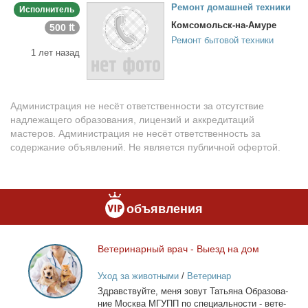
Ре­монт до­маш­ней тех­ни­ки
Исполнитель
Комсомольск-на-Амуре
500 ₶
Ремонт бытовой техники
1 лет назад
Администрация не несёт ответственности за отсутствие
надлежащего образования, лицензий и аккредитаций
мастеров. Администрация не несёт ответственность за
содержание объявлений. Не является публичной офертой.
объявления
Ве­те­ри­нар­ный врач - Вы­езд на дом
Ветеринарный
врач
Уход за животными
/
Ветеринар
-
Здрав­ствуй­те, ме­ня зо­вут Та­тья­на Об­ра­зо­ва­
Выезд
ние Москва МГУПП по спе­ци­аль­но­сти - ве­те­
на