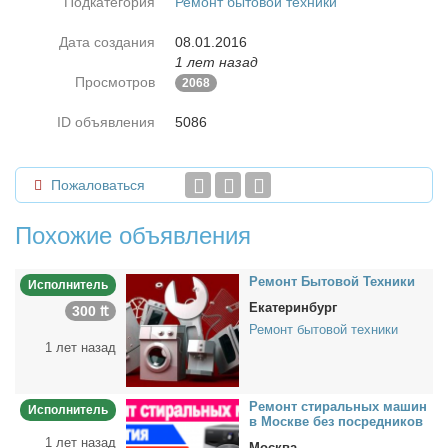
Подкатегория
Ремонт бытовой техники
Дата создания
08.01.2016
1 лет назад
Просмотров
2068
ID объявления
5086
Пожаловаться
Похожие объявления
Ре­монт Бы­то­вой Тех­ни­ки
Исполнитель
Екатеринбург
300 ₶
Ремонт бытовой техники
1 лет назад
Ре­монт сти­раль­ных ма­шин
Исполнитель
в Москве без по­сред­ни­ков
1 лет назад
Москва