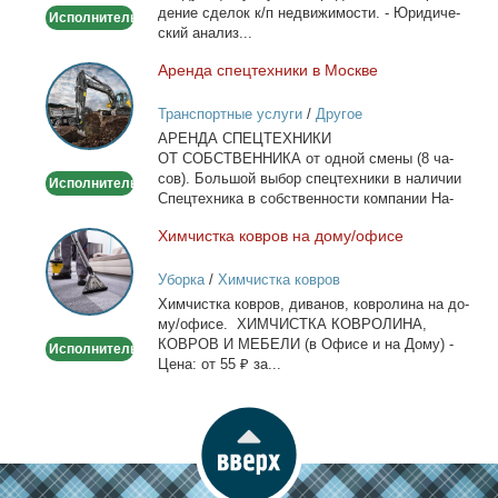
де­ние сде­лок к/п недви­жи­мо­сти. - Юри­ди­че­
Исполнитель
ский ана­лиз...
Арен­да спец­тех­ни­ки в Москве
Аренда
спецтехники
Транспортные услуги
/
Другое
в
АРЕНДА СПЕЦТЕХНИКИ
Москве
ОТ СОБСТВЕННИКА от од­ной сме­ны (8 ча­
сов). Боль­шой вы­бор спец­тех­ни­ки в на­ли­чии
Исполнитель
Спец­тех­ни­ка в соб­ствен­но­сти ком­па­нии На­
лич­ный...
Хим­чист­ка ков­ров на до­му/офи­се
Химчистка
ковров
Уборка
/
Химчистка ковров
на
Хим­чист­ка ков­ров, ди­ва­нов, ков­ро­ли­на на до­
дому/
му/офи­се. ХИМЧИСТКА КОВРОЛИНА,
офисе
КОВРОВ И МЕБЕЛИ (в Офи­се и на До­му) -
Исполнитель
Це­на: от 55 ₽ за...