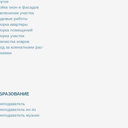
у­гое
й­ка окон и фа­са­дов
е­ле­не­ние участ­ка
­до­вые ра­бо­ты
ор­ка квар­ти­ры
ор­ка по­ме­ще­ний
ор­ка участ­ка
м­чист­ка ков­ров
од за ком­нат­ны­ми рас­
­ни­я­ми
БРАЗОВАНИЕ
е­по­да­ва­тель
е­по­да­ва­тель ин.яз
е­по­да­ва­тель му­зы­ки
­пе­ти­тор