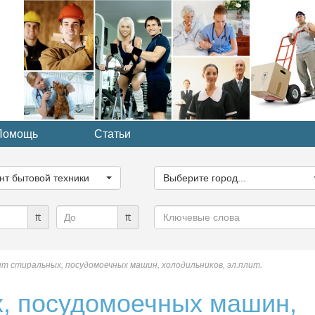
Помощь
Статьи
ите
Выберите
рию...
город...
нт бытовой техники
Выберите город...
Ключевые
₶
₶
слова
т стиральных, посудомоечных машин, холодильников, эл.плит.
х, посудомоечных машин,