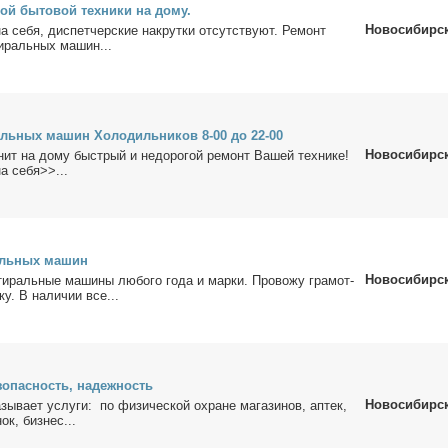
ой бы­то­вой тех­ни­ки на до­му.
Новосибирс
 се­бя, дис­пет­чер­ские на­крут­ки от­сут­ству­ют. Ре­монт
и­раль­ных ма­шин...
ль­ных ма­шин Хо­ло­диль­ни­ков 8-00 до 22-00
Новосибирс
нит на до­му быст­рый и недо­ро­гой ре­монт Ва­шей тех­ни­ке!
а се­бя>>...
аль­ных ма­шин
Новосибирс
и­раль­ные ма­ши­ны лю­бо­го го­да и мар­ки. Про­во­жу гра­мот­
­ку. В на­ли­чии все...
­опас­ность, на­деж­ность
Новосибирс
зы­ва­ет услу­ги: по физи­че­ской охране ма­га­зи­нов, ап­тек,
нок, биз­нес...