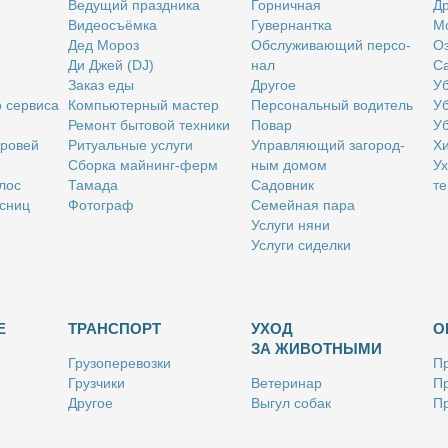
Ве­ду­щий празд­ни­ка
Гор­нич­ная
Др
Ви­део­съём­ка
Гу­вер­нант­ка
Мо
Дед Мо­роз
Об­слу­жи­ва­ю­щий пер­со­
Оз
Ди Джей (DJ)
нал
Са
За­каз еды
Дру­гое
Уб
о сер­ви­са
Ком­пью­тер­ный ма­стер
Пер­со­наль­ный во­ди­тель
Уб
Ре­монт бы­то­вой тех­ни­ки
По­вар
Уб
бро­вей
Ри­ту­аль­ные услу­ги
Управ­ля­ю­щий за­го­род­
Хи
Сбор­ка май­нинг-ферм
ным до­мом
Ух
­лос
Та­ма­да
Са­дов­ник
те
с­ниц
Фо­то­граф
Се­мей­ная па­ра
Услу­ги ня­ни
Услу­ги си­дел­ки
Е
ТРАНСПОРТ
УХОД
О
ЗА ЖИВОТНЫМИ
Гру­зо­пе­ре­воз­ки
Пр
Груз­чи­ки
Ве­те­ри­нар
Пр
Дру­гое
Вы­гул со­бак
Пр
Ку­рьер
Дру­гое
Ре
Лич­ный во­ди­тель
Ки­но­лог