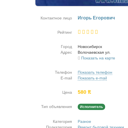
Игорь Его­ро­вич
Контактное лицо
Рейтинг
Город
Но­во­си­бирск
Адрес
Во­ло­ча­ев­ская ул.
Показать на карте
Телефон
Показать телефон
E-mail
Показать e-mail
580 ₶
Цена
Тип объявления
Исполнитель
Категория
Разное
Подкатегория
Ремонт бытовой техники