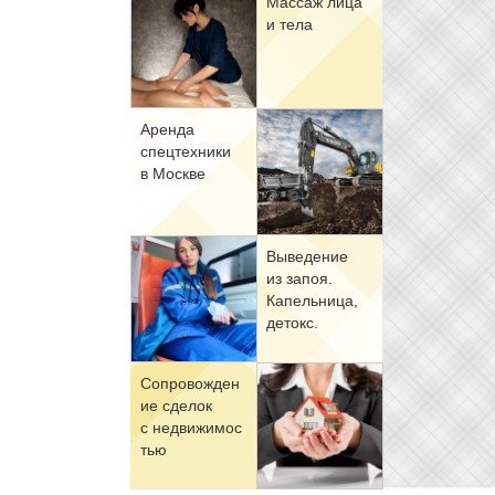
Мас­саж ли­ца
и те­ла
Арен­да
спец­тех­ни­ки
в Москве
Вы­ве­де­ние
из за­поя.
Ка­пель­ни­ца,
де­токс.
Со­про­вож­де­н
ие сде­лок
с недви­жи­мо­с
тью