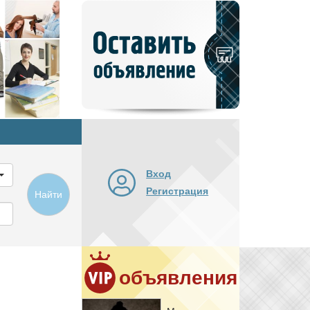
Добавить
новое
объявление
Вход
Регистрация
Найти
объявления