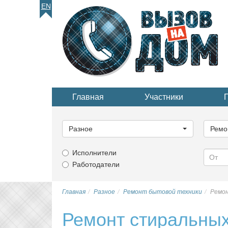
EN
Главная
Участники
Выберите
Выбер
категорию...
катего
Разное
Ремо
Исполнители
Работодатели
Главная
Разное
Ремонт бытовой техники
Ремон
Ремонт стиральны