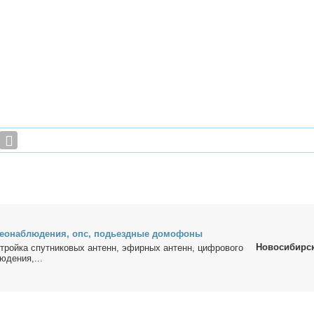
део­на­блю­де­ния, опс, по­дьезд­ные до­мо­фо­ны
Новосибирс
строй­ка спут­ни­ко­вых ан­тенн, эфир­ных ан­тенн, циф­ро­во­го
ю­де­ния,...