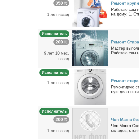
350 ₶
Ре­монт круп­н
Ра­бо­таю сам на
на до­му: 1. Ст
1 лет назад
Исполнитель
200 ₶
Ре­монт Сти­ра
Ма­стер вы­пол­
Ра­бо­таю сам н
9 лет 10 мес.
назад
Исполнитель
Ре­монт сти­р
1 лет назад
Ре­мон­ти­рую ст
ную ди­а­гно­сти
Исполнитель
200 ₶
Чоп Маг­на без
Чоп Ман­га Ока­
скла­дов, сто­я­
1 лет назад