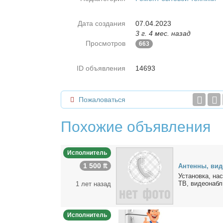
Дата создания
07.04.2023
3 г. 4 мес. назад
Просмотров
663
ID объявления
14693
Пожаловаться
Похожие объявления
Исполнитель
1 500 ₶
Ан­тен­ны, ви­
Уста­нов­ка, на­
ТВ, ви­део­на­бл
1 лет назад
Исполнитель