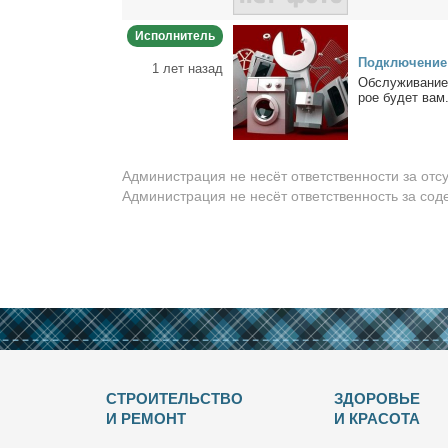
Исполнитель
Под­клю­че­ние
1 лет назад
Об­слу­жи­ва­ние
рое бу­дет вам.
Администрация не несёт ответственности за отс
Администрация не несёт ответственность за со
СТРОИТЕЛЬСТВО
ЗДОРОВЬЕ
И РЕМОНТ
И КРАСОТА