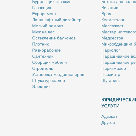
Бу­риль­щик сква­жин
Бо­токс для во­лос
Га­зов­щик
Ви­за­жист
Ев­ро­ре­монт
Врач
Ланд­шафт­ный ди­зай­нер
Кос­ме­то­лог
Мел­кий ре­монт
Мас­са­жист
Муж на час
Ма­стер ног­те­во­г
Остек­ле­ние бал­ко­нов
Мед­сест­ра
Плот­ник
Мик­роб­дей­динг 
Раз­но­ра­бо­чие
Нар­ко­лог
Сан­тех­ник
На­ра­щи­ва­ние во
Сбор­щик ме­бе­ли
На­ра­щи­ва­ние ре
Стро­и­тель
Па­рик­махер
Уста­нов­ка кон­ди­ци­о­не­ров
Пси­хи­атр
Шту­ка­тур-ма­ляр
Шу­га­ринг
Элек­трик
ЮРИДИЧЕСКИ
УСЛУГИ
Адво­кат
Дру­гое
Но­та­ри­ус
Оцен­щик