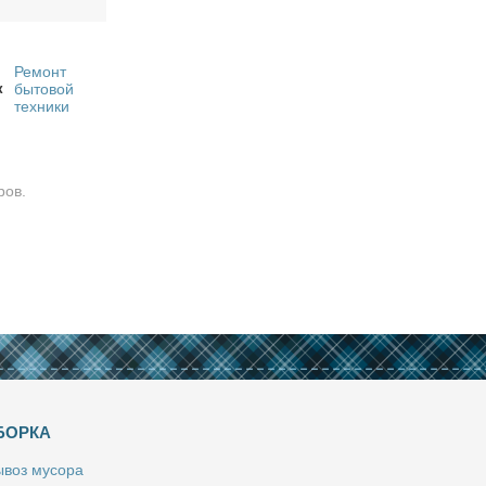
Ремонт
к
бытовой
техники
ров.
БОРКА
­воз му­со­ра