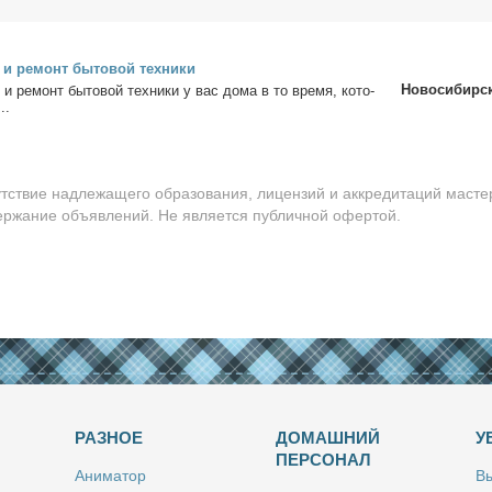
 и ре­монт бы­то­вой тех­ни­ки
Новосибирс
 и ре­монт бы­то­вой тех­ни­ки у вас до­ма в то вре­мя, ко­то­
..
утствие надлежащего образования, лицензий и аккредитаций масте
держание объявлений. Не является публичной офертой.
РАЗНОЕ
ДОМАШНИЙ
У
ПЕРСОНАЛ
Ани­ма­тор
Вы