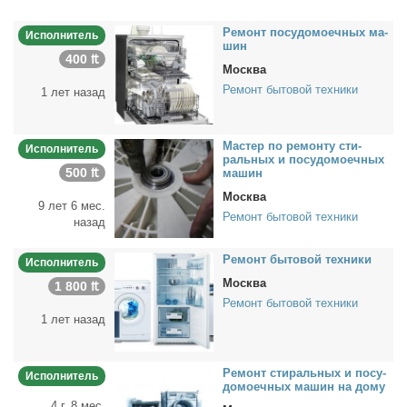
Ре­монт по­су­до­мо­еч­ных ма­
Исполнитель
шин
400 ₶
Москва
Ремонт бытовой техники
1 лет назад
Ма­стер по ре­мон­ту сти­
Исполнитель
раль­ных и по­су­до­мо­еч­ных
500 ₶
ма­шин
Москва
9 лет 6 мес.
Ремонт бытовой техники
назад
Ре­монт бы­то­вой тех­ни­ки
Исполнитель
Москва
1 800 ₶
Ремонт бытовой техники
1 лет назад
Ре­монт сти­раль­ных и по­су­
Исполнитель
до­мо­еч­ных ма­шин на до­му
4 г. 8 мес.