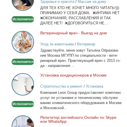
Здоровье и красота
/
Массаж на дому
и
ДЛЯ ТЕХ КТО НЕ ХОЧЕТ МНОГО ЧИТАТЬ!)))
тела
ПРИНИМАЮ У СЕБЯ ДОМА. ❌ИНТИМА НЕТ
❌ОКОНЧАНИЯ, РАССЛАБЛЕНИЯ И ТАК
Исполнитель
ДАЛЕЕ НЕТ! ❌ДОГОВОРИТЬСЯ НЕ...
Ве­те­ри­нар­ный врач - Вы­езд на дом
Ветеринарный
врач
Уход за животными
/
Ветеринар
-
Здрав­ствуй­те, ме­ня зо­вут Та­тья­на Об­ра­зо­ва­
Выезд
ние Москва МГУПП по спе­ци­аль­но­сти - ве­те­
на
ри­нар­ный врач. Прак­ти­ку­ю­щий врач с 2013 го­
Исполнитель
дом
да - на­прав­ле­ния:...
Уста­нов­ка кон­ди­ци­о­не­ров в Москве
Установка
кондиционеров
Строительство и ремонт
/
Установка
в
кондиционеров
Ком­па­ния Leon Group предо­став­ля­ет ком­плекс
Москве
услуг по уста­нов­ке и тех­ни­че­ско­му об­слу­жи­
ва­нию кли­ма­ти­че­ско­го обо­ру­до­ва­ния в Москве
Исполнитель
и Мос­ков­ской...
Ре­пе­ти­тор ан­глий­ско­го Он­лайн по Skype
Репетитор
или WhatsApp
английского