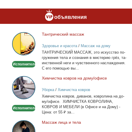
объявления
Тан­три­че­ский мас­саж
Тантрический
массаж
Здоровье и красота
/
Массаж на дому
ТАНТРИЧЕСКИЙ МАССАЖ, это ис­кус­ство по­
гру­же­ния те­ла и со­зна­ния в ми­сте­рию грёз, та­
ин­ствен­ной неги и чув­ствен­но­го на­сла­жде­ния.
Исполнитель
С его по­мо­щью вы...
Хим­чист­ка ков­ров на до­му/офи­се
Химчистка
ковров
Уборка
/
Химчистка ковров
на
Хим­чист­ка ков­ров, ди­ва­нов, ков­ро­ли­на на до­
дому/
му/офи­се. ХИМЧИСТКА КОВРОЛИНА,
офисе
КОВРОВ И МЕБЕЛИ (в Офи­се и на До­му) -
Исполнитель
Це­на: от 55 ₽ за...
Мас­саж ли­ца и те­ла
Массаж
лица