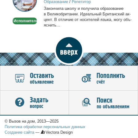
Образование
/
Репетитор
Онлайн
За­кон­чи­ла шко­лу и по­лу­чи­ла об­ра­зо­ва­ние
по
в Ве­ли­ко­бри­та­нии. Иде­аль­ный Бри­тан­ский ак­
Skype
цент. В от­ли­чие от но­си­те­лей язы­ка, мо­гу объ­
Исполнитель
или
яс­нить...
WhatsApp
© Вызов на дом, 2013—2025
Политика обработки персональных данных
Создание сайта
—
Vectora Design