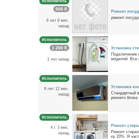
Исполнитель
500 ₶
Ре­монт по­су­д
ре­монт по­су­д
9 лет 9 мес.
назад
Исполнитель
1 200 ₶
Уста­нов­ка ст
Под­клю­че­ние
мо­де­лей. Все 
1 лет назад
Исполнитель
Уста­нов­ка кон
9 лет 12 мес.
Стан­дарт­ный ва
назад
рен­не­го бло­ка 
Исполнитель
Ре­монт сти­р
4 г. 3 мес.
Ре­монт сти­рал
назад
ку 20%. Я част­