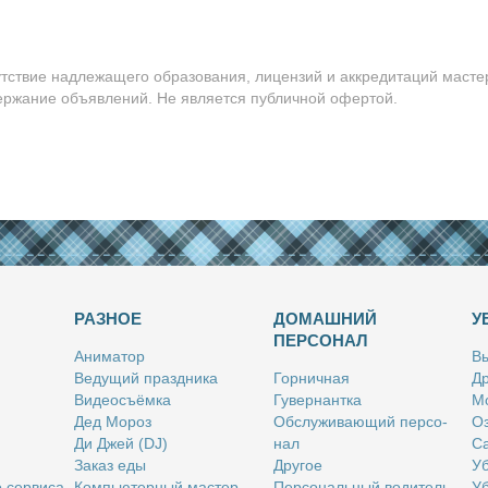
утствие надлежащего образования, лицензий и аккредитаций масте
держание объявлений. Не является публичной офертой.
РАЗНОЕ
ДОМАШНИЙ
У
ПЕРСОНАЛ
Ани­ма­тор
Вы
Ве­ду­щий празд­ни­ка
Гор­нич­ная
Др
Ви­део­съём­ка
Гу­вер­нант­ка
Мо
Дед Мо­роз
Об­слу­жи­ва­ю­щий пер­со­
Оз
Ди Джей (DJ)
нал
Са
За­каз еды
Дру­гое
Уб
о сер­ви­са
Ком­пью­тер­ный ма­стер
Пер­со­наль­ный во­ди­тель
Уб