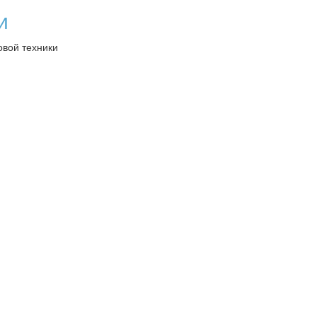
и
овой техники