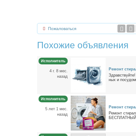
Пожаловаться
Похожие объявления
Исполнитель
Ре­монт сти­ра
4 г. 8 мес.
Здрав­ствуй­те!
назад
ных и по­су­до­м
Исполнитель
Ре­монт сти­ра
5 лет 1 мес.
Ре­монт сти­раль
назад
БЕСПЛАТНЫЙ 