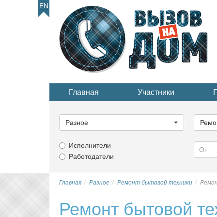
EN
Главная
Участники
Выберите
Выбер
категорию...
катего
Разное
Ремо
Исполнители
Работодатели
Главная
Разное
Ремонт бытовой техники
Ремо
Ремонт бытовой те