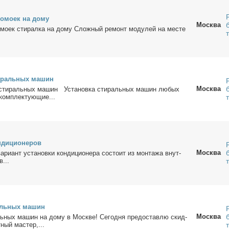
о­мо­ек на до­му
Москва
о­мо­ек сти­рал­ка на до­му Слож­ный ре­монт мо­ду­лей на ме­сте
и­раль­ных ма­шин
Москва
 сти­раль­ных ма­шин Уста­нов­ка сти­раль­ных ма­шин лю­бых
ком­плек­ту­ю­щие...
­ди­ци­о­не­ров
Москва
­ри­ант уста­нов­ки кон­ди­ци­о­не­ра со­сто­ит из мон­та­жа внут­
в...
аль­ных ма­шин
Москва
ь­ных ма­шин на до­му в Москве! Се­го­дня предо­став­лю скид­
ный ма­стер,...