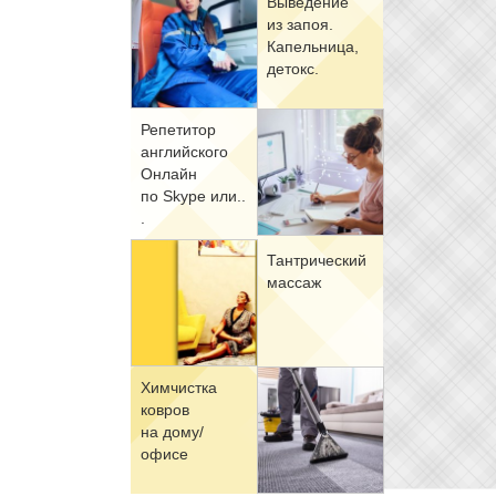
Вы­ве­де­ние
из за­поя.
Ка­пель­ни­ца,
де­токс.
Ре­пе­ти­тор
ан­глий­ско­го
Он­лайн
по Skype или..
.
Тан­три­че­ский
мас­саж
Хим­чист­ка
ков­ров
на до­му/
офи­се