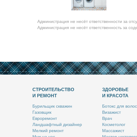
Администрация не несёт ответственности за отс
Администрация не несёт ответственность за со
СТРОИТЕЛЬСТВО
ЗДОРОВЬЕ
И РЕМОНТ
И КРАСОТА
Бу­риль­щик сква­жин
Бо­токс для во­лос
Га­зов­щик
Ви­за­жист
Ев­ро­ре­монт
Врач
Ланд­шафт­ный ди­зай­нер
Кос­ме­то­лог
Мел­кий ре­монт
Мас­са­жист
Муж на час
Ма­стер ног­те­во­г