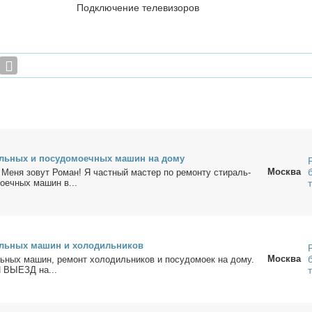
Подключение телевизоров
ль­ных и по­су­до­мо­еч­ных ма­шин на до­му
Москва
 Ме­ня зо­вут Ро­ман! Я част­ный ма­стер по ре­мон­ту сти­раль­
о­еч­ных ма­шин в...
ль­ных ма­шин и хо­ло­диль­ни­ков
Москва
­ных ма­шин, ре­монт хо­ло­диль­ни­ков и по­су­до­мо­ек на до­му.
ВЫЕЗД на...