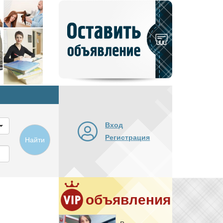
Добавить
новое
объявление
Вход
Регистрация
Найти
объявления