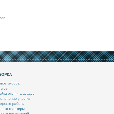
ров.
БОРКА
­воз му­со­ра
у­гое
й­ка окон и фа­са­дов
е­ле­не­ние участ­ка
­до­вые ра­бо­ты
ор­ка квар­ти­ры
ор­ка по­ме­ще­ний