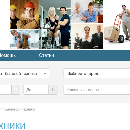
Помощь
Статьи
ите
Выберите
рию...
город...
нт бытовой техники
Выберите город...
Ключевые
₶
₶
слова
нт бытовой техники
хники