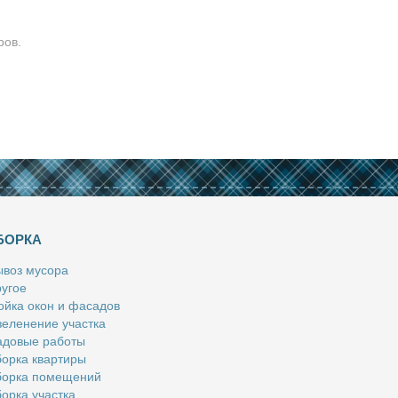
ров.
БОРКА
­воз му­со­ра
у­гое
й­ка окон и фа­са­дов
е­ле­не­ние участ­ка
­до­вые ра­бо­ты
ор­ка квар­ти­ры
ор­ка по­ме­ще­ний
ор­ка участ­ка