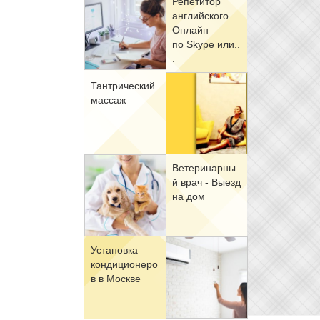
Ре­пе­ти­тор
ан­глий­ско­го
Он­лайн
по Skype или..
.
Тан­три­че­ский
мас­саж
Ве­те­ри­нар­ны
й врач - Вы­езд
на дом
Уста­нов­ка
кон­ди­ци­о­не­ро
в в Москве