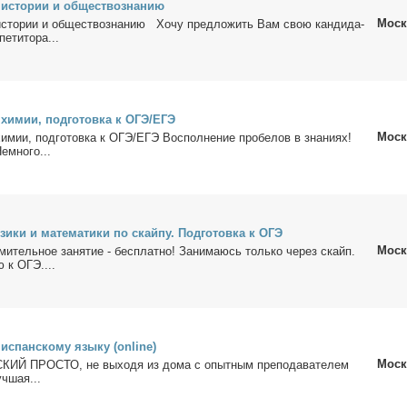
 ис­то­рии и об­ще­ст­во­зна­нию
Моск
 ис­то­рии и об­ще­ст­во­зна­нию Хо­чу пред­ло­жить Вам свою кан­ди­да­
е­ти­то­ра...
о хи­мии, под­го­тов­ка к ОГЭ/ЕГЭ
Моск
хи­мии, под­го­тов­ка к ОГЭ/ЕГЭ Вос­пол­не­ние про­бе­лов в зна­ни­ях!
емно­го...
зи­ки и ма­те­ма­ти­ки по скай­пу. Под­го­тов­ка к ОГЭ
Моск
ми­тель­ное за­ня­тие - бес­плат­но! За­ни­ма­юсь толь­ко через скайп.
ю к ОГЭ....
 ис­пан­ско­му язы­ку (online)
Моск
ИЙ ПРОСТО, не вы­хо­дя из до­ма с опыт­ным пре­по­да­ва­те­лем
ч­шая...