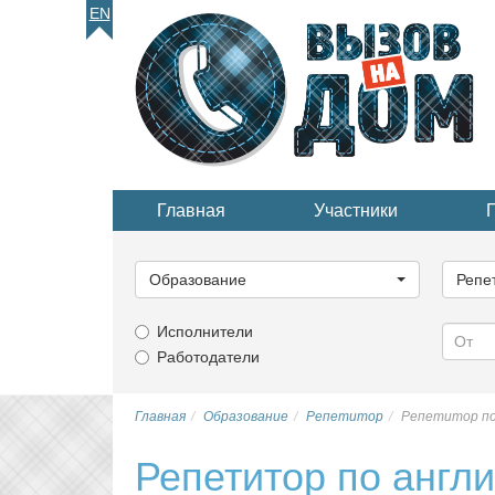
EN
Главная
Участники
Выберите
Выбер
категорию...
катего
Образование
Репе
Исполнители
Работодатели
Главная
Образование
Репетитор
Репетитор по
Репетитор по англ