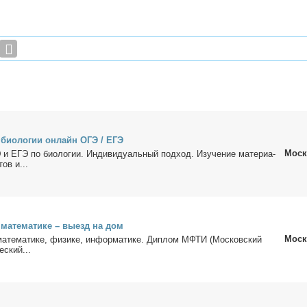
о био­ло­гии он­лайн ОГЭ / ЕГЭ
Моск
и ЕГЭ по био­ло­гии. Ин­ди­ви­ду­аль­ный под­ход. Изу­че­ние ма­те­ри­а­
тов и...
 ма­те­ма­ти­ке – вы­езд на дом
Моск
ма­те­ма­ти­ке, физи­ке, ин­фор­ма­ти­ке. Ди­плом МФТИ (Мос­ков­ский
е­ский...