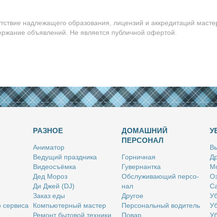
утствие надлежащего образования, лицензий и аккредитаций масте
держание объявлений. Не является публичной офертой.
РАЗНОЕ
ДОМАШНИЙ
У
ПЕРСОНАЛ
Ани­ма­тор
Вы
Ве­ду­щий празд­ни­ка
Гор­нич­ная
Др
Ви­део­съём­ка
Гу­вер­нант­ка
Мо
Дед Мо­роз
Об­слу­жи­ва­ю­щий пер­со­
Оз
Ди Джей (DJ)
нал
Са
За­каз еды
Дру­гое
Уб
о сер­ви­са
Ком­пью­тер­ный ма­стер
Пер­со­наль­ный во­ди­тель
Уб
Ре­монт бы­то­вой тех­ни­ки
По­вар
Уб