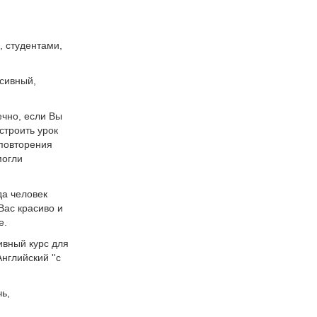
, студентами,
нсивный,
ечно, если Вы
строить урок
 повторения
могли
да человек
Вас красиво и
е.
ивный курс для
нглийский ''с
ь,