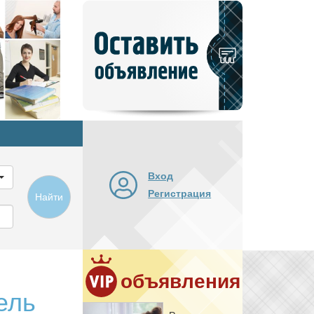
Добавить
новое
объявление
Вход
Регистрация
Найти
объявления
ель