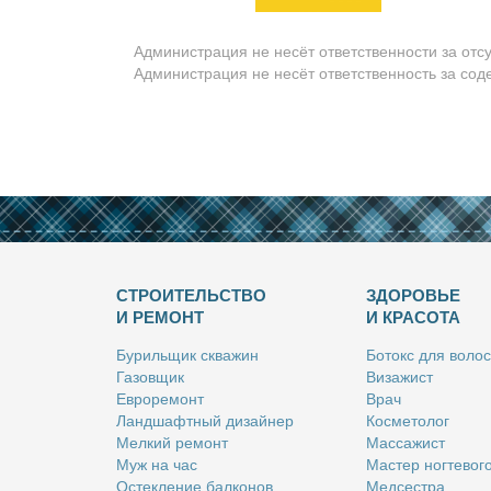
Администрация не несёт ответственности за отс
Администрация не несёт ответственность за со
СТРОИТЕЛЬСТВО
ЗДОРОВЬЕ
И РЕМОНТ
И КРАСОТА
Бу­риль­щик сква­жин
Бо­токс для во­лос
Га­зов­щик
Ви­за­жист
Ев­ро­ре­монт
Врач
Ланд­шафт­ный ди­зай­нер
Кос­ме­то­лог
Мел­кий ре­монт
Мас­са­жист
Муж на час
Ма­стер ног­те­во­г
Остек­ле­ние бал­ко­нов
Мед­сест­ра