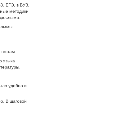
Э, ЕГЭ, в ВУЗ.
нные методики
взрослыми.
граммы
 тестам.
о языка
итературы.
ыло удобно и
ро. В шаговой