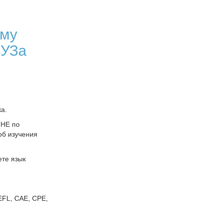
ому
ВУЗа
а.
(НЕ по
об изучения
ете язык
FL, CAE, CPE,