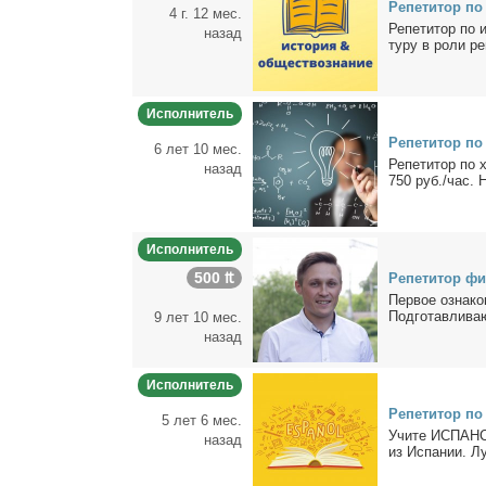
Ре­пе­ти­тор по
4 г. 12 мес.
Ре­пе­ти­тор по
назад
ту­ру в ро­ли ре­п
Исполнитель
Ре­пе­ти­тор п
6 лет 10 мес.
Ре­пе­ти­тор по 
назад
750 руб./час. Н
Исполнитель
500 ₶
Ре­пе­ти­тор фи
Пер­вое озна­ко­
Под­го­тав­ли­ва
9 лет 10 мес.
назад
Исполнитель
Ре­пе­ти­тор по
5 лет 6 мес.
Учи­те ИСПАНСК
назад
из Ис­па­нии. Лу