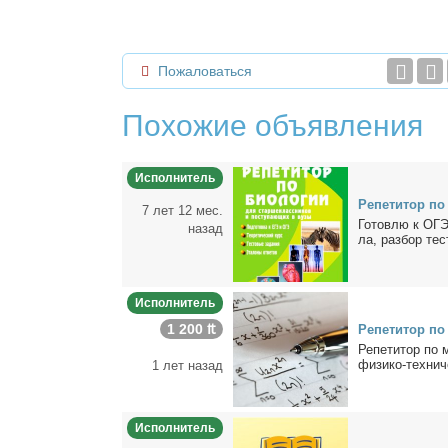
Пожаловаться
Похожие объявления
Исполнитель
Ре­пе­ти­тор п
7 лет 12 мес.
Го­тов­лю к ОГЭ 
назад
ла, раз­бор те­с
Исполнитель
1 200 ₶
Ре­пе­ти­тор по
Ре­пе­ти­тор по 
физи­ко-тех­ни­ч
1 лет назад
Исполнитель