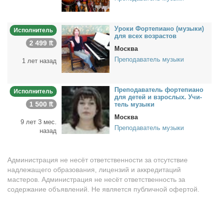
Уро­ки Фор­те­пи­а­но (му­зы­ки)
Исполнитель
для всех воз­рас­тов
2 499 ₶
Москва
Преподаватель музыки
1 лет назад
Пре­по­да­ва­тель фор­те­пи­а­но
Исполнитель
для де­тей и взрос­лых. Учи­
1 500 ₶
тель му­зы­ки
Москва
9 лет 3 мес.
Преподаватель музыки
назад
Администрация не несёт ответственности за отсутствие
надлежащего образования, лицензий и аккредитаций
мастеров. Администрация не несёт ответственность за
содержание объявлений. Не является публичной офертой.