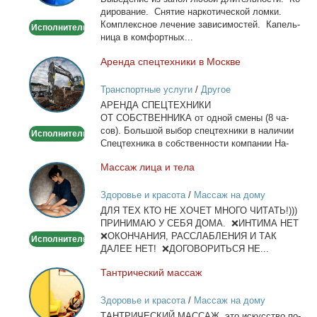
Капельница,
ди­ро­ва­ние. Сня­тие нар­ко­ти­че­ской лом­ки.
детокс.
Ком­плекс­ное ле­че­ние за­ви­си­мо­стей. Ка­пель­
Исполнитель
ни­ца в ком­форт­ных...
Арен­да спец­тех­ни­ки в Москве
Аренда
спецтехники
Транспортные услуги
/
Другое
в
АРЕНДА СПЕЦТЕХНИКИ
Москве
ОТ СОБСТВЕННИКА от од­ной сме­ны (8 ча­
сов). Боль­шой вы­бор спец­тех­ни­ки в на­ли­чии
Исполнитель
Спец­тех­ни­ка в соб­ствен­но­сти ком­па­нии На­
лич­ный...
Мас­саж ли­ца и те­ла
Массаж
лица
Здоровье и красота
/
Массаж на дому
и
ДЛЯ ТЕХ КТО НЕ ХОЧЕТ МНОГО ЧИТАТЬ!)))
тела
ПРИНИМАЮ У СЕБЯ ДОМА. ❌ИНТИМА НЕТ
❌ОКОНЧАНИЯ, РАССЛАБЛЕНИЯ И ТАК
Исполнитель
ДАЛЕЕ НЕТ! ❌ДОГОВОРИТЬСЯ НЕ...
Тан­три­че­ский мас­саж
Тантрический
массаж
Здоровье и красота
/
Массаж на дому
ТАНТРИЧЕСКИЙ МАССАЖ, это ис­кус­ство по­