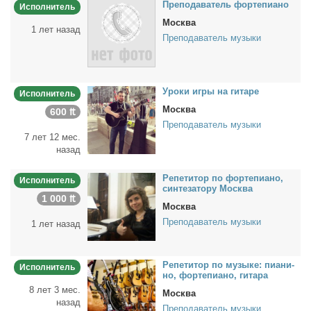
Пре­по­да­ва­тель фор­те­пи­а­но
Исполнитель
Москва
1 лет назад
Преподаватель музыки
Уро­ки иг­ры на ги­та­ре
Исполнитель
Москва
600 ₶
Преподаватель музыки
7 лет 12 мес.
назад
Ре­пе­ти­тор по фор­те­пи­а­но,
Исполнитель
син­те­за­то­ру Москва
1 000 ₶
Москва
Преподаватель музыки
1 лет назад
Ре­пе­ти­тор по му­зы­ке: пи­а­ни­
Исполнитель
но, фор­те­пи­а­но, ги­та­ра
8 лет 3 мес.
Москва
назад
Преподаватель музыки