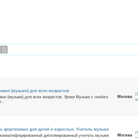
и­а­но (му­зы­ки) для всех воз­рас­тов
П
Москва
­а­но (му­зы­ки) для всех воз­рас­тов. Уро­ки Му­зы­ки с лю­бо­го
м
о...
ль фор­те­пи­а­но для де­тей и взрос­лых. Учи­тель му­зы­ки
П
Москва
о­ква­ли­фи­ци­ро­ван­ный ди­пло­ми­ро­ван­ный учи­тель му­зы­ки
м