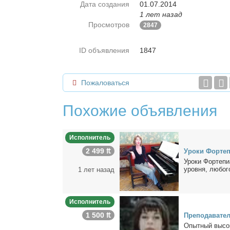
Дата создания
01.07.2014
1 лет назад
Просмотров
2847
ID объявления
1847
Пожаловаться
Похожие объявления
Исполнитель
2 499 ₶
Уро­ки Фор­те­п
Уро­ки Фор­те­пи
уров­ня, лю­бо­г
1 лет назад
Исполнитель
1 500 ₶
Пре­по­да­ва­те
Опыт­ный вы­со­к