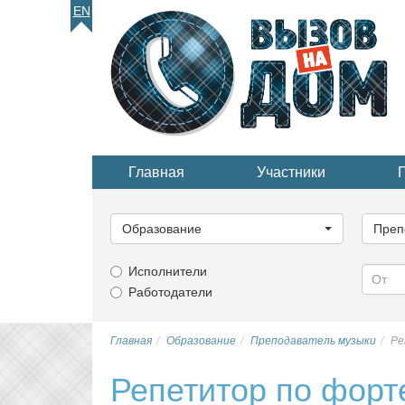
EN
Главная
Участники
Выберите
Выбер
категорию...
катего
Образование
Преп
Исполнители
Работодатели
Главная
Образование
Преподаватель музыки
Ре
Репетитор по форт