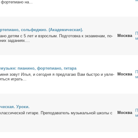
 фор­те­пи­а­но на...
р­те­пи­а­но, соль­феджио. (Ака­де­ми­че­ская).
П
Москва
­а­но де­тям с 5 лет и взрос­лым. Под­го­тов­ка к эк­за­ме­нам, по­
м
их за­да­ни­ях....
му­зы­ке: пи­а­ни­но, фор­те­пи­а­но, ги­та­ра
П
Москва
е­ня зо­вут Илья, и се­го­дня я пред­ла­гаю Вам быст­ро и увле­
м
ить­ся иг­рать...
и­че­ская. Уро­ки.
П
Москва
клас­си­че­ской ги­та­ре. Пре­по­да­ва­тель му­зы­каль­ной шко­лы с
м