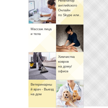
Ре­пе­ти­тор
ан­глий­ско­го
Он­лайн
по Skype или..
.
Мас­саж ли­ца
и те­ла
Хим­чист­ка
ков­ров
на до­му/
офи­се
Ве­те­ри­нар­ны
й врач - Вы­езд
на дом