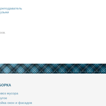
реподаватель
узыки
ров.
БОРКА
­воз му­со­ра
у­гое
й­ка окон и фа­са­дов