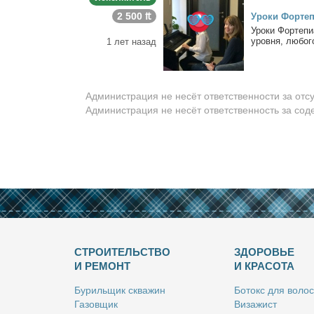
2 500 ₶
Уро­ки Фор­те­п
Уро­ки Фор­те­пи
уров­ня, лю­бо­г
1 лет назад
Администрация не несёт ответственности за отс
Администрация не несёт ответственность за со
СТРОИТЕЛЬСТВО
ЗДОРОВЬЕ
И РЕМОНТ
И КРАСОТА
Бу­риль­щик сква­жин
Бо­токс для во­лос
Га­зов­щик
Ви­за­жист