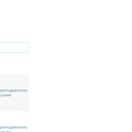
реподаватель
узыки
реподаватель
узыки