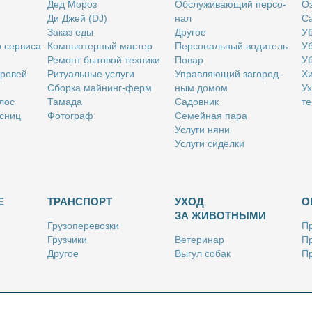
Дед Мо­роз
Об­слу­жи­ва­ю­щий пер­со­
Оз
Ди Джей (DJ)
нал
Са
За­каз еды
Дру­гое
Уб
о сер­ви­са
Ком­пью­тер­ный ма­стер
Пер­со­наль­ный во­ди­тель
Уб
Ре­монт бы­то­вой тех­ни­ки
По­вар
Уб
бро­вей
Ри­ту­аль­ные услу­ги
Управ­ля­ю­щий за­го­род­
Хи
Сбор­ка май­нинг-ферм
ным до­мом
Ух
­лос
Та­ма­да
Са­дов­ник
те
с­ниц
Фо­то­граф
Се­мей­ная па­ра
Услу­ги ня­ни
Услу­ги си­дел­ки
Е
ТРАНСПОРТ
УХОД
О
ЗА ЖИВОТНЫМИ
Гру­зо­пе­ре­воз­ки
Пр
Груз­чи­ки
Ве­те­ри­нар
Пр
Дру­гое
Вы­гул со­бак
Пр
Ку­рьер
Дру­гое
Ре
Лич­ный во­ди­тель
Ки­но­лог
Так­си
Стриж­ка жи­вот­ных
Уход за ак­ва­ри­ума­ми