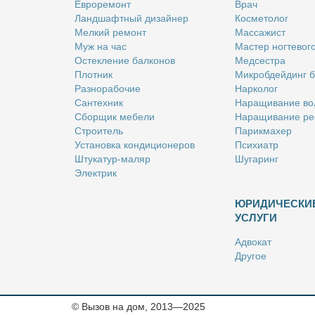
Ев­ро­ре­монт
Врач
Ланд­шафт­ный ди­зай­нер
Кос­ме­то­лог
Мел­кий ре­монт
Мас­са­жист
Муж на час
Ма­стер ног­те­во­г
Остек­ле­ние бал­ко­нов
Мед­сест­ра
Плот­ник
Мик­роб­дей­динг 
Раз­но­ра­бо­чие
Нар­ко­лог
Сан­тех­ник
На­ра­щи­ва­ние во
Сбор­щик ме­бе­ли
На­ра­щи­ва­ние ре
Стро­и­тель
Па­рик­махер
Уста­нов­ка кон­ди­ци­о­не­ров
Пси­хи­атр
Шту­ка­тур-ма­ляр
Шу­га­ринг
Элек­трик
ЮРИДИЧЕСКИ
УСЛУГИ
Адво­кат
Дру­гое
Но­та­ри­ус
Оцен­щик
Ри­эл­тор
© Вызов на дом, 2013—2025
Стра­хо­вой агент