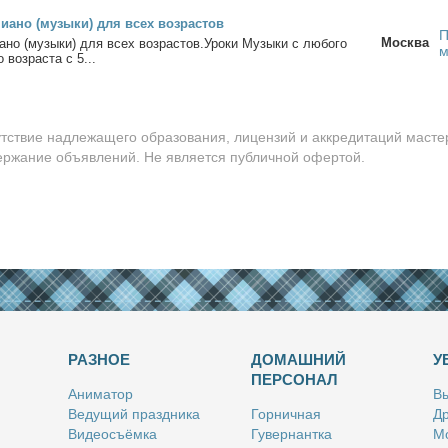
и­а­но (му­зы­ки) для всех воз­рас­тов
П
Москва
­а­но (му­зы­ки) для всех воз­рас­тов.Уро­ки Му­зы­ки с лю­бо­го
м
о воз­рас­та с 5...
утствие надлежащего образования, лицензий и аккредитаций масте
держание объявлений. Не является публичной офертой.
РАЗНОЕ
ДОМАШНИЙ
У
ПЕРСОНАЛ
Ани­ма­тор
Вы
Ве­ду­щий празд­ни­ка
Гор­нич­ная
Др
Ви­део­съём­ка
Гу­вер­нант­ка
Мо