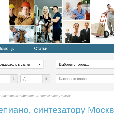
Помощь
Статьи
ите
Выберите
рию...
город...
одаватель музыки
Выберите город...
Ключевые
₶
₶
слова
петитор по фортепиано, синтезатору Москва
епиано, синтезатору Моск