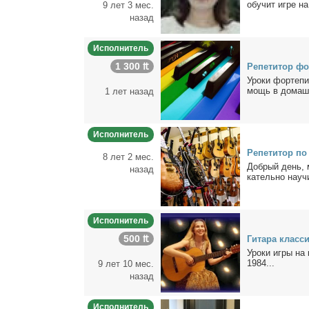
обу­чит иг­ре на
9 лет 3 мес.
назад
Исполнитель
1 300 ₶
Ре­пе­ти­тор фо
Уро­ки фор­те­пи
мощь в до­маш­н
1 лет назад
Исполнитель
Ре­пе­ти­тор по 
8 лет 2 мес.
Доб­рый день, м
назад
ка­тель­но на­уч
Исполнитель
500 ₶
Ги­та­ра клас­с
Уро­ки иг­ры на 
1984...
9 лет 10 мес.
назад
Исполнитель