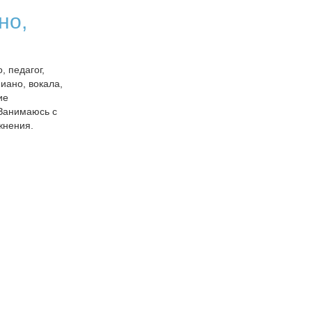
но,
 педагог,
иано, вокала,
ие
 Занимаюсь с
жнения.