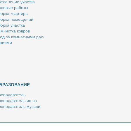
е­ле­не­ние участ­ка
­до­вые ра­бо­ты
ор­ка квар­ти­ры
ор­ка по­ме­ще­ний
ор­ка участ­ка
м­чист­ка ков­ров
од за ком­нат­ны­ми рас­
­ни­я­ми
БРАЗОВАНИЕ
е­по­да­ва­тель
е­по­да­ва­тель ин.яз
е­по­да­ва­тель му­зы­ки
­пе­ти­тор